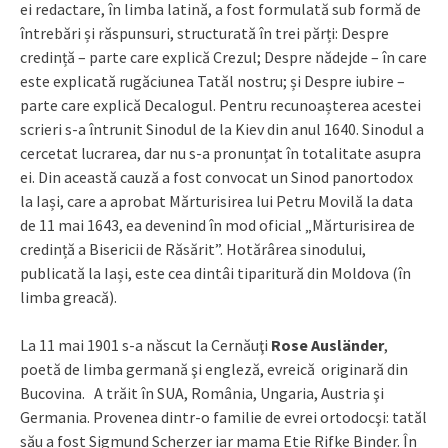
ei redactare, în limba latină, a fost formulată sub formă de
întrebări și răspunsuri, structurată în trei părți: Despre
credință – parte care explică Crezul; Despre nădejde – în care
este explicată rugăciunea Tatăl nostru; și Despre iubire –
parte care explică Decalogul. Pentru recunoașterea acestei
scrieri s-a întrunit Sinodul de la Kiev din anul 1640. Sinodul a
cercetat lucrarea, dar nu s-a pronunțat în totalitate asupra
ei. Din această cauză a fost convocat un Sinod panortodox
la Iași, care a aprobat Mărturisirea lui Petru Movilă la data
de 11 mai 1643, ea devenind în mod oficial „Mărturisirea de
credință a Bisericii de Răsărit”. Hotărârea sinodului,
publicată la Iași, este cea dintâi tiparitură din Moldova (în
limba greacă).
La 11 mai 1901 s-a născut la Cernăuţi
Rose Ausländer
,
poetă de limba germană şi engleză, evreică originară din
Bucovina. A trăit în SUA, România, Ungaria, Austria şi
Germania. Provenea dintr-o familie de evrei ortodocşi: tatăl
său a fost Sigmund Scherzer iar mama Etie Rifke Binder. În