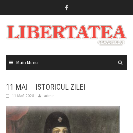
Skip
to
content
Main Menu
11 MAI – ISTORICUL ZILEI
11 Май 2026
admin