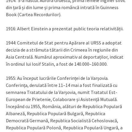
1914: S-a născut Aurora Gruescu, prima femeie inginer silvic
din țară și din lume și prima româncă intrată în Guinness
Book (Cartea Recordurilor).
1916: Albert Einstein a prezentat public teoria relativității.
1944: Comitetul de Stat pentru Apărare al URSS a adoptat
decizia de a strămuta tătarii din Crimeea în regiunile din
Asia Centrală. Numărul aproximativ al deportaților, indicat
în ordinul lui Iosif Stalin, a fost de 140.000–160.000.
1955: Au început lucrările Conferinței de la Varșovia.
Conferința, derulată între 11–14 mai a fost finalizată cu
semnarea Tratatului de la Varșovia, numit Tratatul Est-
European de Prietenie, Colaborare și Asistență Mutuală.
Începând cu 1955, România, alături de Republica Populară
Albaneză, Republica Populară Bulgară, Republica
Democrată Germană, Republica Socialistă Cehoslovacă,
Republica Populară Polonă‚ Republica Populară Ungară, a