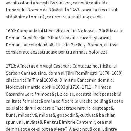
vechii colonii grecești Byzantion, ca nouă capitală a
Imperiului Roman de Răsărit. În 1453, orașul a trecut sub
stăpânire otomană, ca urmare a unui lung asediu.
1600: Campania lui Mihai Viteazul în Moldova – Bătălia de la
Roman. După Bacău, Mihai Viteazul a cucerit și orașul
Roman, iar cele două bătălii, din Bacău și Roman, au fost
considerate dezastruoase pentru armata poloneză.
1713: A încetat din viață Casandra Cantacuzino, fiică a lui
Șerban Cantacuzino, domn al Țării Românești (1678–1688),
căsătorită în 7 mai 1699 cu Dimitrie Cantemir, domn al
Moldovei (martie-aprilie 1693 și 1710–1711). Prinţesa
Casandra „era frumoasă şi, zice-se, această indispensabilă
calitate femeiască era la ea floare la ureche pe lângă toate
celelalte daruri cu care o înzestrase natura: deşteaptă,
bună, milostivă, miloasă, gospodină, cultivată ba chiar,
spun unii, învăţată. Pentru Dimitrie Cantemir, cea mai
demnă soţie ce-şi putea alege”. A avut nouă copii, dintre