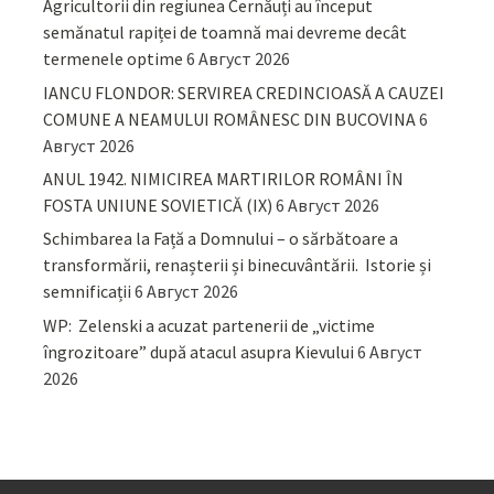
Agricultorii din regiunea Cernăuți au început
semănatul rapiței de toamnă mai devreme decât
termenele optime
6 Август 2026
IANCU FLONDOR: SERVIREA CREDINCIOASĂ A CAUZEI
COMUNE A NEAMULUI ROMÂNESC DIN BUCOVINA
6
Август 2026
ANUL 1942. NIMICIREA MARTIRILOR ROMÂNI ÎN
FOSTA UNIUNE SOVIETICĂ (IX)
6 Август 2026
Schimbarea la Față a Domnului – o sărbătoare a
transformării, renașterii și binecuvântării. Istorie și
semnificații
6 Август 2026
WP: Zelenski a acuzat partenerii de „victime
îngrozitoare” după atacul asupra Kievului
6 Август
2026