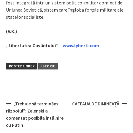
fost integrată într-un sistem politico-militar dominat de
Uniunea Sovietică, sistem care îngloba forțele militare ale
statelor socialiste.
(V.K.)
„Libertatea Cuvântului” –
www.lyberti.com
POSTED UNDER
ISTORIE
„Trebuie să terminăm
CAFEAUA DE DIMINEAȚĂ
Post
războiul”: Zelenski a
navigation
comentat posibila întâlnire
cu Putin