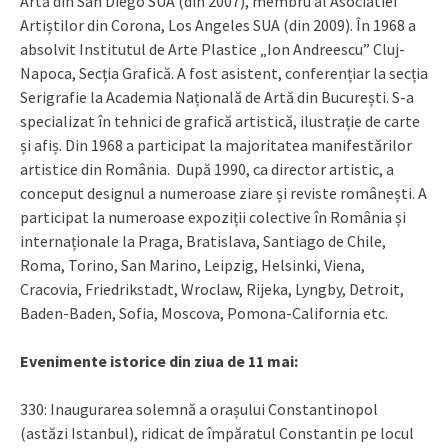
Artă din San Diego SUA (din 2007), membru al Asociatiei
Artiștilor din Corona, Los Angeles SUA (din 2009). În 1968 a
absolvit Institutul de Arte Plastice „Ion Andreescu” Cluj-
Napoca, Secția Grafică. A fost asistent, conferențiar la secția
Serigrafie la Academia Națională de Artă din București. S-a
specializat în tehnici de grafică artistică, ilustrație de carte
și afiș. Din 1968 a participat la majoritatea manifestărilor
artistice din România. După 1990, ca director artistic, a
conceput designul a numeroase ziare și reviste românești. A
participat la numeroase expoziții colective în România și
internaționale la Praga, Bratislava, Santiago de Chile,
Roma, Torino, San Marino, Leipzig, Helsinki, Viena,
Cracovia, Friedrikstadt, Wroclaw, Rijeka, Lyngby, Detroit,
Baden-Baden, Sofia, Moscova, Pomona-California etc.
Evenimente istorice din ziua de 11 mai:
330: Inaugurarea solemnă a orașului Constantinopol
(astăzi Istanbul), ridicat de împăratul Constantin pe locul