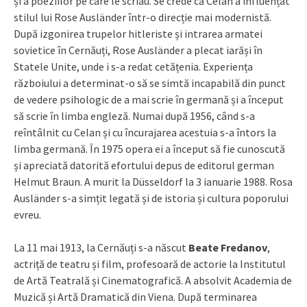
și a poeziilor pe care le scriau. Se crede că Celan a influențat
stilul lui Rose Ausländer într-o direcție mai modernistă.
După izgonirea trupelor hitleriste și intrarea armatei
sovietice în Cernăuți, Rose Ausländer a plecat iarăși în
Statele Unite, unde i s-a redat cetățenia. Experiența
războiului a determinat-o să se simtă incapabilă din punct
de vedere psihologic de a mai scrie în germană și a început
să scrie în limba engleză. Numai după 1956, când s-a
reîntâlnit cu Celan și cu încurajarea acestuia s-a întors la
limba germană. În 1975 opera ei a început să fie cunoscută
și apreciată datorită efortului depus de editorul german
Helmut Braun. A murit la Düsseldorf la 3 ianuarie 1988. Rosa
Ausländer s-a simțit legată și de istoria și cultura poporului
evreu.
La 11 mai 1913, la Cernăuți s-a născut
Beate Fredanov
,
actriță de teatru și film, profesoară de actorie la Institutul
de Artă Teatrală și Cinematografică. A absolvit Academia de
Muzică și Artă Dramatică din Viena. După terminarea