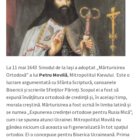
La 11 mai 1643 Sinodul de la Iași a adoptat „Mărturisirea
Ortodoxă” a lui
Petru Movilă
, Mitropolitul Kievului. Este o
lucrare argumentată cu Sfânta Scriptură, canoanele
Bisericii și scrierile Sfinților Părinți. Scopul ei a fost să
expună învățătura ortodoxă de credință și, în același timp,
morala creștină. Mărturisirea a fost scrisă în limba latină și
se numea „Expunerea credinței ortodoxe pentru Rusia Mică”,
cum i se spunea atunci Ucrainei. Mitropolitul Movilă nu
gândea nicicum că aceasta va fi generalizată în tot spațiul
ortodox. El o concepuse pentru Biserica Ucraineană. Prima