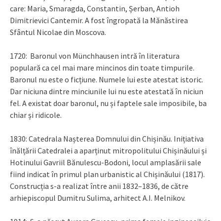
care: Maria, Smaragda, Constantin, Șerban, Antioh
Dimitrievici Cantemir. A fost îngropată la Mănăstirea
Sfântul Nicolae din Moscova.
1720: Baronul von Münchhausen intră în literatura
populară ca cel mai mare mincinos din toate timpurile.
Baronul nu este o ficțiune. Numele lui este atestat istoric.
Dar niciuna dintre minciunile lui nu este atestată în niciun
fel. A existat doar baronul, nu și faptele sale imposibile, ba
chiar și ridicole.
1830: Catedrala Nașterea Domnului din Chișinău. Inițiativa
înălțării Catedralei a aparținut mitropolitului Chișinăului și
Hotinului Gavriil Bănulescu-Bodoni, locul amplasării sale
fiind indicat în primul plan urbanistic al Chișinăului (1817).
Construcția s-a realizat între anii 1832–1836, de către
arhiepiscopul Dumitru Sulima, arhitect A.I. Melnikov.