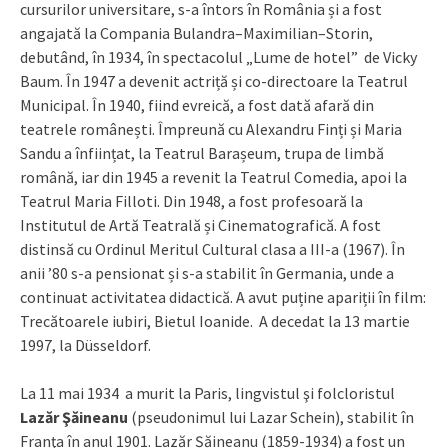
cursurilor universitare, s-a întors în România și a fost
angajată la Compania Bulandra–Maximilian–Storin,
debutând, în 1934, în spectacolul „Lume de hotel” de Vicky
Baum. În 1947 a devenit actriță și co-directoare la Teatrul
Municipal. În 1940, fiind evreică, a fost dată afară din
teatrele românești. Împreună cu Alexandru Finți și Maria
Sandu a înființat, la Teatrul Barașeum, trupa de limbă
română, iar din 1945 a revenit la Teatrul Comedia, apoi la
Teatrul Maria Filloti. Din 1948, a fost profesoară la
Institutul de Artă Teatrală și Cinematografică. A fost
distinsă cu Ordinul Meritul Cultural clasa a III-a (1967). În
anii ’80 s-a pensionat și s-a stabilit în Germania, unde a
continuat activitatea didactică. A avut puține apariții în film:
Trecătoarele iubiri, Bietul Ioanide. A decedat la 13 martie
1997, la Düsseldorf.
La 11 mai 1934 a murit la Paris, lingvistul şi folcloristul
Lazăr Şăineanu
(pseudonimul lui Lazar Schein), stabilit în
Franţa în anul 1901. Lazăr Șăineanu (1859-1934) a fost un