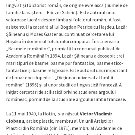
lingvist și folclorist român, de origine evreiască (numele de
familie la naștere – Eliezer Schein). Este autorul unor
valoroase lucrări despre limba şi folclorul român. A fost
asistentul la catedră al lui Bogdan Petriceicu Haşdeu. Lazăr
Șăineanu și Moses Gaster au continuat cercetarea lui
Haşdeu în domeniul folclorului comparat. În scrierea sa
„Basmele românilor”, premiată la concursul publicat de
Academia Română în 1894, Lazăr Șăineanu a deosebit trei
mari tipuri de basme: basme pur fantastice, basme etico-
fantastice și basme religioase. Este autorul unui important
dicționar enciclopedic – „Dicționar universal al limbii
române” (1896) și al unor studii de lingvistică franceză. A
inițiat cercetări de stilistică privind studierea argoului
românesc, pornind de la studii ale argoului limbii franceze.
La 11 mai 1940, la Hotin, s-a născut
Victor Vladimir
Ciobanu
, artist plastic, membru al Uniunii Artiștilor
Plastici din România (din 1971), membru al Academiei de