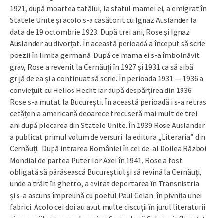
1921, după moartea tatălui, la sfatul mamei ei, a emigrat în
Statele Unite și acolo s-a căsătorit cu Ignaz Ausländer la
data de 19 octombrie 1923. După trei ani, Rose și Ignaz
Ausländer au divorțat. În această perioadă a început să scrie
poezii în limba germană. După ce mama ei s-a îmbolnăvit
grav, Rose a revenit la Cernăuți în 1927 și 1931 ca să aibă
grijă de ea și a continuat să scrie. În perioada 1931 — 1936 a
conviețuit cu Helios Hecht iar după despărțirea din 1936
Rose s-a mutat la București. În această perioadă i s-a retras
cetățenia americană deoarece trecuseră mai mult de trei
ani după plecarea din Statele Unite. În 1939 Rose Ausländer
a publicat primul volum de versuri la editura „Literaria” din
Cernăuți. După intrarea României în cel de-al Doilea Război
Mondial de partea Puterilor Axei în 1941, Rose a fost
obligată să părăsească Bucureștiul și să revină la Cernăuți,
unde a trăit în ghetto, a evitat deportarea în Transnistria
și s-a ascuns împreună cu poetul Paul Celan în pivnița unei
fabrici. Acolo cei doi au avut multe discuții în jurul literaturii