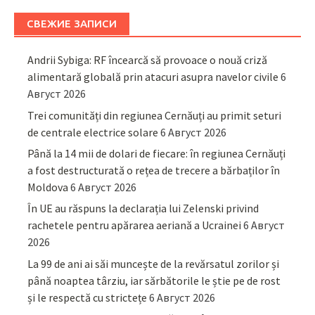
СВЕЖИЕ ЗАПИСИ
Andrii Sybiga: RF încearcă să provoace o nouă criză
alimentară globală prin atacuri asupra navelor civile
6
Август 2026
Trei comunități din regiunea Cernăuți au primit seturi
de centrale electrice solare
6 Август 2026
Până la 14 mii de dolari de fiecare: în regiunea Cernăuți
a fost destructurată o rețea de trecere a bărbaților în
Moldova
6 Август 2026
În UE au răspuns la declarația lui Zelenski privind
rachetele pentru apărarea aeriană a Ucrainei
6 Август
2026
La 99 de ani ai săi muncește de la revărsatul zorilor și
până noaptea târziu, iar sărbătorile le știe pe de rost
și le respectă cu strictețe
6 Август 2026