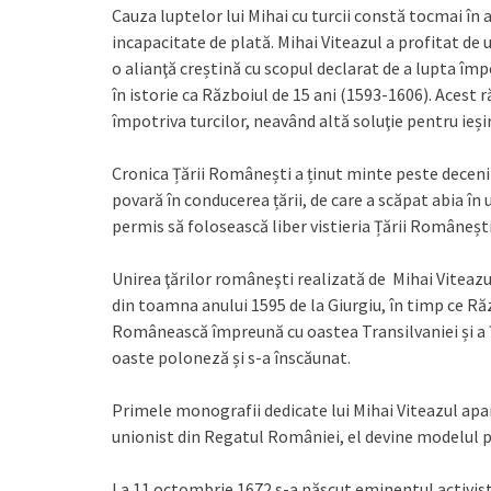
Cauza luptelor lui Mihai cu turcii constă tocmai î
incapacitate de plată. Mihai Viteazul a profitat de 
o alianţă creștină cu scopul declarat de a lupta împo
în istorie ca Războiul de 15 ani (1593-1606). Acest ră
împotriva turcilor, neavând altă soluţie pentru ieși
Cronica Țării Românești a ținut minte peste decenii
povară în conducerea țării, de care a scăpat abia în
permis să folosească liber vistieria Țării Românești
Unirea ţărilor româneşti realizată de Mihai Viteazu
din toamna anului 1595 de la Giurgiu, în timp ce R
Românească împreună cu oastea Transilvaniei și a Ț
oaste poloneză și s-a înscăunat.
Primele monografii dedicate lui Mihai Viteazul apar 
unionist din Regatul României, el devine modelul 
La 11 octombrie 1672 s-a născut eminentul activist 