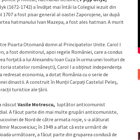
k (1672-1742) a învăţat mai întâi la Colegiul iezuit din
l 1707 a fost pisar general al oastei Zaporojene, iar după
oartea hatmanului Ivan Mazepa, a fost ales hatman. A murit
tre Poarta Otomană domn al Principatelor Unite. Carol I
, a fost domnitorul, apoi regele României, care a condus
 forțată a lui Alexandru Ioan Cuza în urma unei lovituri de
istoria statelor românești), Carol I a obținut independența
l, a redresat economia, a dotat România cu o serie de
nei dinastii. A construit în Munții Carpați Castelul Peleș,
cții turistice ale țării.
-a născut
Vasile Motrescu,
luptător anticomunist
dial. A făcut parte din mai multe grupări anticomuniste,
ucovinei de Nord de către armata roșie, s-a alăturat
imir Macoveiciuc; în 1949 a aflat că este urmărit de
perioada următoare, a făcut parte din gruparea condusă de