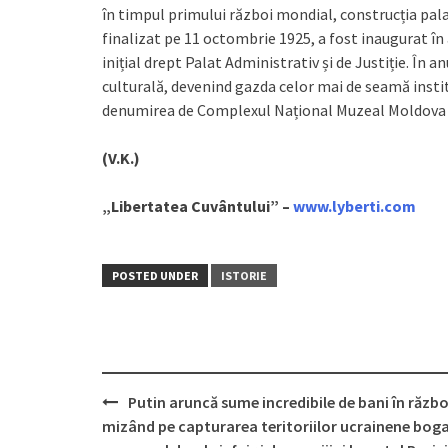
în timpul primului război mondial, construcția palat
finalizat pe 11 octombrie 1925, a fost inaugurat în
inițial drept Palat Administrativ și de Justiție. În a
culturală, devenind gazda celor mai de seamă institu
denumirea de Complexul Național Muzeal Moldova I
(V.K.)
„Libertatea Cuvântului” –
www.lyberti.com
POSTED UNDER
ISTORIE
Putin aruncă sume incredibile de bani în războ
Post
mizând pe capturarea teritoriilor ucrainene bog