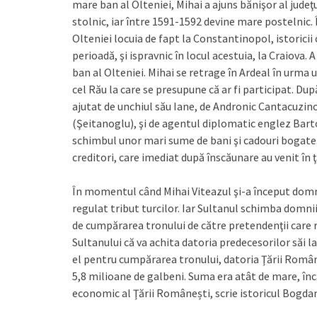
mare ban al Olteniei, Mihai a ajuns bănişor al jude
stolnic, iar între 1591-1592 devine mare postelnic
Olteniei locuia de fapt la Constantinopol, istoricii 
perioadă, şi ispravnic în locul acestuia, la Craiova.
ban al Olteniei. Mihai se retrage în Ardeal în urma
cel Rău la care se presupune că ar fi participat. D
ajutat de unchiul său Iane, de Andronic Cantacuzino,
(Şeitanoglu), şi de agentul diplomatic englez Barto
schimbul unor mari sume de bani şi cadouri bogate.
creditori, care imediat după înscăunare au venit în 
În momentul când Mihai Viteazul şi-a început dom
regulat tribut turcilor. Iar Sultanul schimba domni
de cumpărarea tronului de către pretendenţii care ro
Sultanului că va achita datoria predecesorilor săi 
el pentru cumpărarea tronului, datoria Ţării Române
5,8 milioane de galbeni. Suma era atât de mare, înc
economic al Ţării Românești, scrie istoricul Bogda