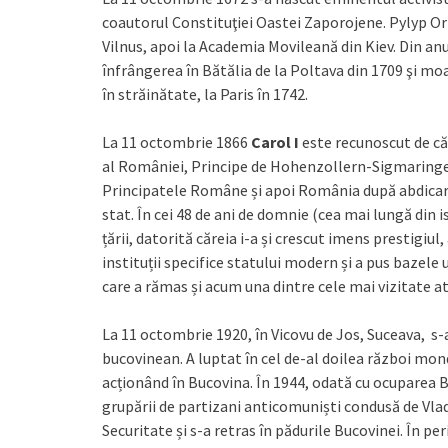
coautorul Constituţiei Oastei Zaporojene. Pylyp Orly
Vilnus, apoi la Academia Movileană din Kiev. Din anu
înfrângerea în Bătălia de la Poltava din 1709 şi m
în străinătate, la Paris în 1742.
La 11 octombrie 1866
Carol I
este recunoscut de că
al României, Principe de Hohenzollern-Sigmaringen
Principatele Române și apoi România după abdicarea
stat. În cei 48 de ani de domnie (cea mai lungă din 
țării, datorită căreia i-a și crescut imens prestigiu
instituții specifice statului modern și a pus bazele u
care a rămas și acum una dintre cele mai vizitate atra
La 11 octombrie 1920, în Vicovu de Jos, Suceava, s
bucovinean. A luptat în cel de-al doilea război mon
acționând în Bucovina. În 1944, odată cu ocuparea B
grupării de partizani anticomuniști condusă de Vlad
Securitate și s-a retras în pădurile Bucovinei. În 