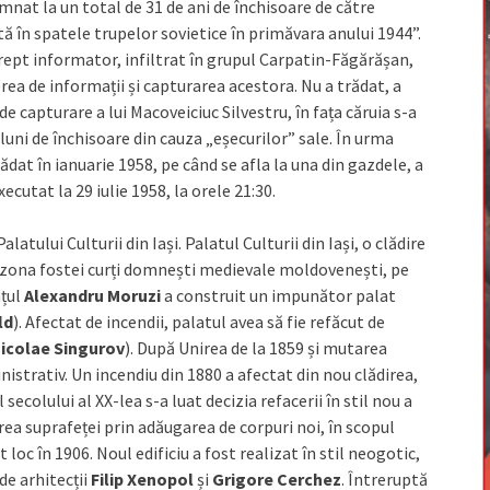
mnat la un total de 31 de ani de închisoare de către
tă în spatele trupelor sovietice în primăvara anului 1944”.
rept informator, infiltrat în grupul Carpatin-Făgărășan,
ea de informații și capturarea acestora. Nu a trădat, a
de capturare a lui Macoveiciuc Silvestru, în fața căruia s-a
luni de închisoare din cauza „eșecurilor” sale. În urma
rădat în ianuarie 1958, pe când se afla la una din gazdele, a
ecutat la 29 iulie 1958, la orele 21:30.
atului Culturii din Iași. Palatul Culturii din Iași, o clădire
n zona fostei curți domnești medievale moldovenești, pe
nțul
Alexandru Moruzi
a construit un impunător palat
ld
). Afectat de incendii, palatul avea să fie refăcut de
icolae Singurov
). După Unirea de la 1859 și mutarea
nistrativ. Un incendiu din 1880 a afectat din nou clădirea,
ecolului al XX-lea s-a luat decizia refacerii în stil nou a
rea suprafeței prin adăugarea de corpuri noi, în scopul
t loc în 1906. Noul edificiu a fost realizat în stil neogotic,
 de arhitecții
Filip Xenopol
și
Grigore Cerchez
. Întreruptă