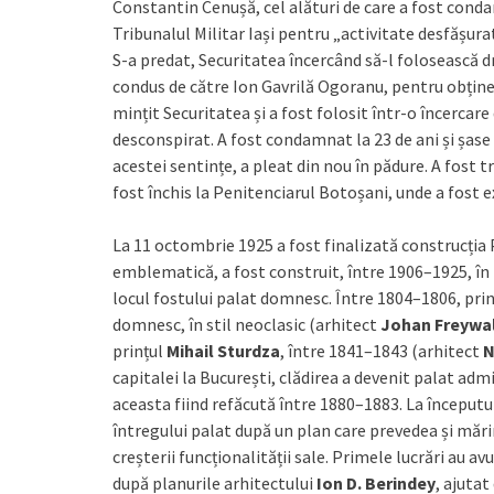
Constantin Cenușă, cel alături de care a fost conda
Tribunalul Militar Iași pentru „activitate desfășura
S-a predat, Securitatea încercând să-l folosească d
condus de către Ion Gavrilă Ogoranu, pentru obținer
mințit Securitatea și a fost folosit într-o încercare 
desconspirat. A fost condamnat la 23 de ani și șase 
acestei sentințe, a pleat din nou în pădure. A fost t
fost închis la Penitenciarul Botoșani, unde a fost ex
La 11 octombrie 1925 a fost finalizată construcția Pal
emblematică, a fost construit, între 1906–1925, î
locul fostului palat domnesc. Între 1804–1806, pri
domnesc, în stil neoclasic (arhitect
Johan Freywa
prințul
Mihail Sturdza
, între 1841–1843 (arhitect
N
capitalei la București, clădirea a devenit palat admi
aceasta fiind refăcută între 1880–1883. La începutul s
întregului palat după un plan care prevedea și mări
creșterii funcționalității sale. Primele lucrări au avu
după planurile arhitectului
Ion D. Berindey
, ajutat