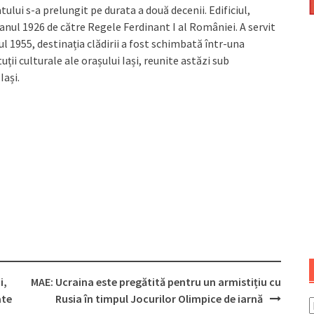
ului s-a prelungit pe durata a două decenii. Edificiul,
 anul 1926 de către Regele Ferdinant I al României. A servit
nul 1955, destinația clădirii a fost schimbată într-una
ții culturale ale orașului Iași, reunite astăzi sub
ași.
i,
MAE: Ucraina este pregătită pentru un armistițiu cu
ate
Rusia în timpul Jocurilor Olimpice de iarnă