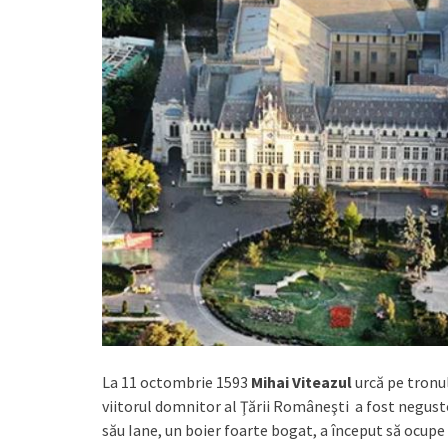
La 11 octombrie 1593
Mihai Viteazul
urcă pe tronul
viitorul domnitor al Ţării Româneşti a fost negustor
său Iane, un boier foarte bogat, a început să ocupe d