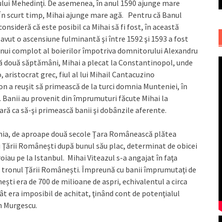
ţului Mehedinţi. De asemenea, în anul 1590 ajunge mare
. În scurt timp, Mihai ajunge mare agă. Pentru că Banul
consideră că este posibil ca Mihai să fi fost, în această
 A avut o ascensiune fulminantă şi între 1592 şi 1593 a fost
 unui complot al boierilor împotriva domnitorului Alexandru
upă două săptămâni, Mihai a plecat la Constantinopol, unde
 aristocrat grec, fiul al lui Mihail Cantacuzino
n a reuşit să primească de la turci domnia Munteniei, în
 Banii au provenit din împrumuturi făcute Mihai la
ţară ca să-şi primească banii şi dobânzile aferente.
nia, de aproape două secole Ţara Românească plătea
i Ţării Românești după bunul său plac, determinat de obicei
iau pe la Istanbul. Mihai Viteazul s-a angajat în faţa
la tronul Ţării Românești. Împreună cu banii împrumutaţi de
ști era de 700 de milioane de aspri, echivalentul a circa
ât era imposibil de achitat, ţinând cont de potenţialul
n Murgescu.