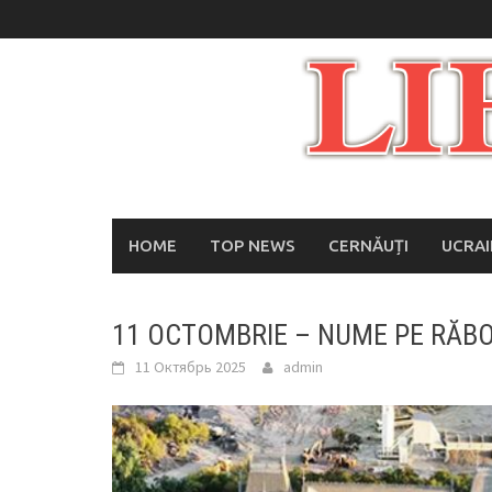
Skip
to
content
HOME
TOP NEWS
CERNĂUȚI
UCRA
11 OCTOMBRIE – NUME PE RĂBO
11 Октябрь 2025
admin