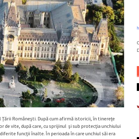
h
C
D
 Ţării Româneşti. După cum afirmă istoricii, în tinereţe
 de vite, după care, cu sprijinul şi sub protecţia unchiului
iferite funcţii înalte. În perioada în care unchiul săi era