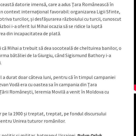
n această datorie imensă, care a adus Ţara Românească în
un context internaţional favorabil: organizarea Ligii Sfinte,
triva turcilor, și desfășurarea războiului cu turcii, cunoscut
zboi i-a oferit lui Mihai ocazia să se ridice la luptă
rea din incapacitatea de plată.
 că Mihai a trebuit să dea socoteală de cheltuirea banilor, o
 urma bătăliei de la Giurgiu, când Sigismund Bathory i-a
.
l a durat doar câteva luni, pentru că în timpul campaniei
ăzvan Vodă era cu oastea sa în campania din Țara
ării Românești, Ieremia Movilă a venit în Moldova cu
pe la 1900 și treptat, treptat, pe fondul discursului
pentru Unirea tuturor românilor.
politic şi militar, hatmanul Ucrainei,
Pylyp Orlyk,