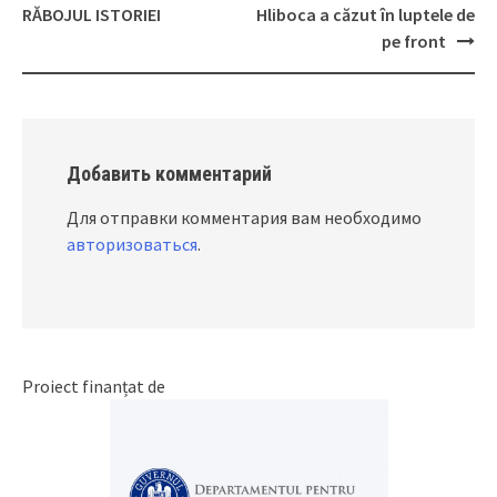
Post
RĂBOJUL ISTORIEI
Hliboca a căzut în luptele de
navigation
pe front
Добавить комментарий
Для отправки комментария вам необходимо
авторизоваться
.
Proiect finanțat de