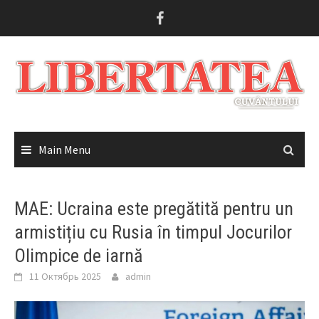
Skip
to
content
Main Menu
MAE: Ucraina este pregătită pentru un
armistițiu cu Rusia în timpul Jocurilor
Olimpice de iarnă
11 Октябрь 2025
admin