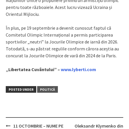
Națiunilor Unite o propunere privind un armistițiu olimpic
pentru toate războaiele. Acest lucru vizează Ucraina și
Orientul Mijlociu.
În plus, pe 19 septembrie a devenit cunoscut faptul că
Comitetul Olimpic Internațional a permis participarea
sportivilor „neutri” la Jocurile Olimpice de iarnă din 2026.
Totodată, s-au păstrat regulile conform cărora aceștia au
concurat la Jocurile Olimpice de vară din 2024 de la Paris.
„Libertatea Cuvântului” –
www.lyberti.com
POSTED UNDER
POLITICĂ
11 OCTOMBRIE – NUME PE
Oleksandr Klymenko din