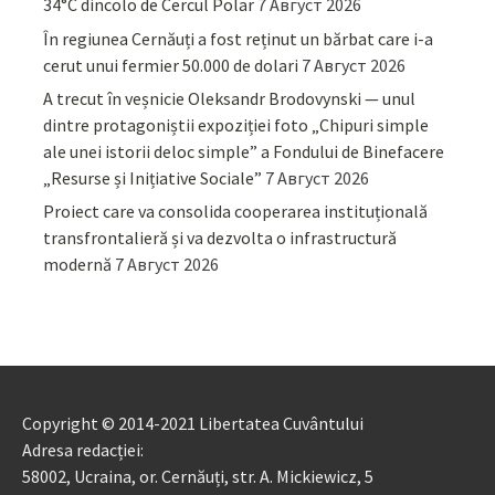
34°C dincolo de Cercul Polar
7 Август 2026
În regiunea Cernăuți a fost reținut un bărbat care i-a
cerut unui fermier 50.000 de dolari
7 Август 2026
A trecut în veșnicie Oleksandr Brodovynski — unul
dintre protagoniștii expoziției foto „Chipuri simple
ale unei istorii deloc simple” a Fondului de Binefacere
„Resurse și Inițiative Sociale”
7 Август 2026
Proiect care va consolida cooperarea instituțională
transfrontalieră și va dezvolta o infrastructură
modernă
7 Август 2026
Copyright © 2014-2021 Libertatea Cuvântului
Adresa redacției:
58002, Ucraina, or. Cernăuți, str. A. Mickiewicz, 5