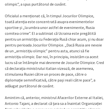
olimpic”, a spus purtătorul de cuvânt.
Oficialul a menționat că, în timpul Jocurilor Olimpice,
toată atenția este concentrată asupra evenimentelor
sportive și „la umbra unor astfel de evenimente, Rusia
comitea crime”. El a subliniat că Ucraina este pregătită
pentru un armistițiu cu Federația Rusă chiar acum, și nu doar
pentru perioada Jocurilor Olimpice. „Dacă Rusia are nevoie
de un „armistițiu olimpic” pentru asta, atunci să fie
armistițiu olimpic. Dar noi, în principiu, insistăm ca acest
lucru să se întâmple mai devreme de Jocurile Olimpice. Cred
că declarația ministrului italian vizează, de asemenea,
stimularea Rusiei către un proces de pace, către o
diplomație semnificativă, către pași reali către pace”, a
adăugat purtătorul de cuvânt.
Amintim că, anterior, ministrul Afacerilor Externe al Italiei,
Antonio Tajani, a declarat că țara sa a înaintat Organizației