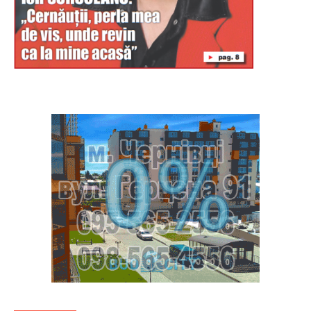
Буковина