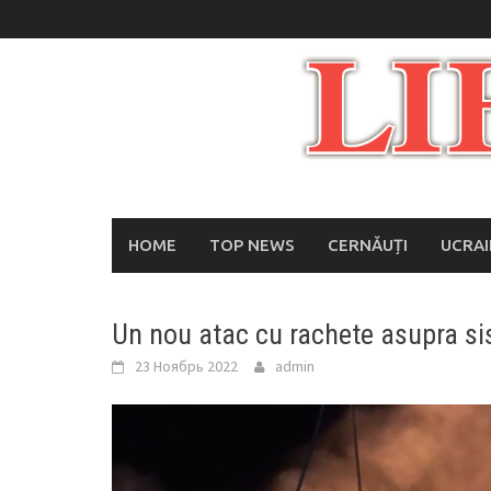
Skip
to
content
HOME
TOP NEWS
CERNĂUȚI
UCRA
Un nou atac cu rachete asupra sis
23 Ноябрь 2022
admin