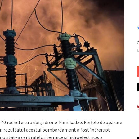
h
C
D
 70 rachete cu aripi și drone-kamikadze. Forțele de apărare
 În rezultatul acestui bombardament a fost întrerupt
joritatea centralelor termice și hidroelectrice, a