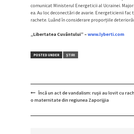
comunicat Ministerul Energeticii al Ucrainei. Majo
ea. Au loc deconectări de avarie. Energeticienii fac
rachete. Luând în considerare proporțiile deterioră
„Libertatea Cuvântului” –
www.lyberti.com
POSTED UNDER
ȘTIRI
Încă un act de vandalism: ruşii au lovit cu rac
Post
o maternitate din regiunea Zaporijjia
navigation