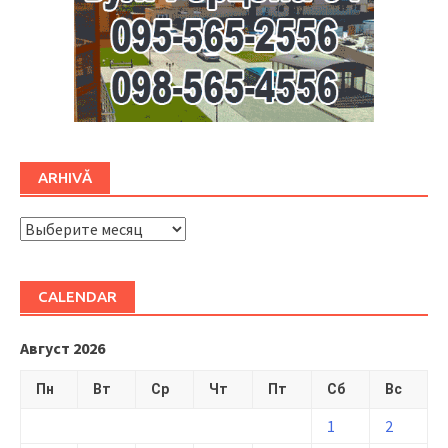
ARHIVĂ
ARHIVĂ
CALENDAR
Август 2026
Пн
Вт
Ср
Чт
Пт
Сб
Вс
1
2