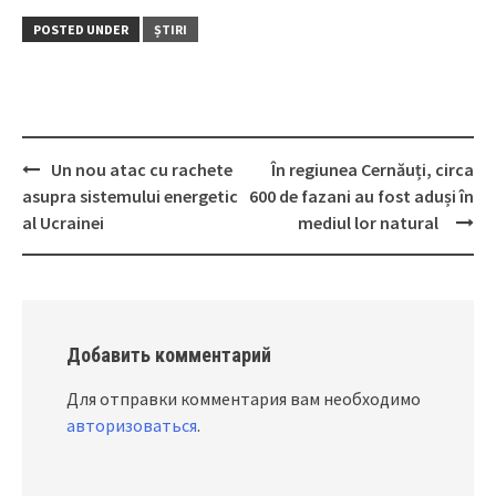
POSTED UNDER
ȘTIRI
Un nou atac cu rachete
În regiunea Cernăuți, circa
Post
asupra sistemului energetic
600 de fazani au fost aduși în
navigation
al Ucrainei
mediul lor natural
Добавить комментарий
Для отправки комментария вам необходимо
авторизоваться
.