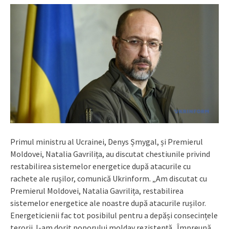
Primul ministru al Ucrainei, Denys Șmygal, și Premierul
Moldovei, Natalia Gavrilița, au discutat chestiunile privind
restabilirea sistemelor energetice după atacurile cu
rachete ale rușilor, comunică Ukrinform. „Am discutat cu
Premierul Moldovei, Natalia Gavrilița, restabilirea
sistemelor energetice ale noastre după atacurile rușilor.
Energeticienii fac tot posibilul pentru a depăși consecințele
terorii. I-am dorit poporului moldav rezistență. Împreună