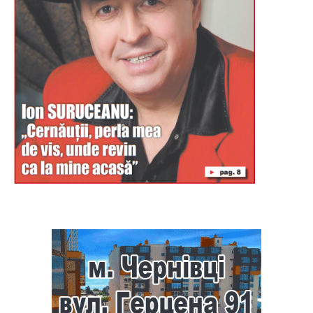
Буковина