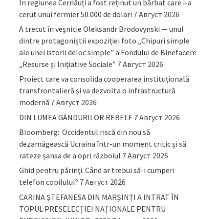
În regiunea Cernăuți a fost reținut un bărbat care i-a
cerut unui fermier 50.000 de dolari
7 Август 2026
A trecut în veșnicie Oleksandr Brodovynski — unul
dintre protagoniștii expoziției foto „Chipuri simple
ale unei istorii deloc simple” a Fondului de Binefacere
„Resurse și Inițiative Sociale”
7 Август 2026
Proiect care va consolida cooperarea instituțională
transfrontalieră și va dezvolta o infrastructură
modernă
7 Август 2026
DIN LUMEA GÂNDURILOR REBELE
7 Август 2026
Bloomberg: Occidentul riscă din nou să
dezamăgească Ucraina într-un moment critic și să
rateze șansa de a opri războiul
7 Август 2026
Ghid pentru părinţi. Când ar trebui să-i cumperi
telefon copilului?
7 Август 2026
CARINA ȘTEFANESA DIN MARȘINȚI A INTRAT ÎN
TOPUL PRESELECȚIEI NAȚIONALE PENTRU