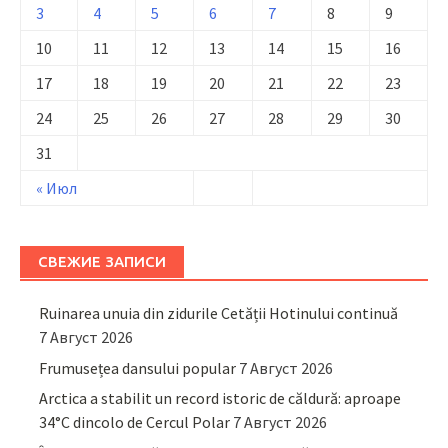
3
4
5
6
7
8
9
10
11
12
13
14
15
16
17
18
19
20
21
22
23
24
25
26
27
28
29
30
31
« Июл
СВЕЖИЕ ЗАПИСИ
Ruinarea unuia din zidurile Cetății Hotinului continuă
7 Август 2026
Frumusețea dansului popular
7 Август 2026
Arctica a stabilit un record istoric de căldură: aproape
34°C dincolo de Cercul Polar
7 Август 2026