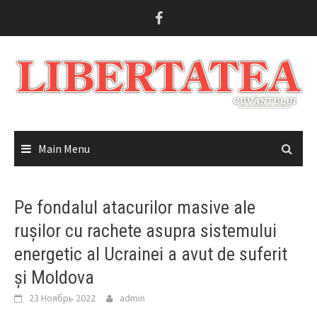
Skip
to
content
Main Menu
Pe fondalul atacurilor masive ale
rușilor cu rachete asupra sistemului
energetic al Ucrainei a avut de suferit
și Moldova
23 Ноябрь 2022
admin