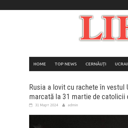
Skip
to
content
HOME
TOP NEWS
CERNĂUȚI
UCRA
Rusia a lovit cu rachete în vestul
marcată la 31 martie de catolicii
31 Март 2024
admin