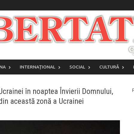
INA
INTERNAŢIONAL
SOCIAL
CULTURĂ
 Ucrainei în noaptea Învierii Domnului,
P
 din această zonă a Ucrainei