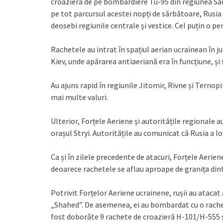
croazieră de pe bombardiere Tu-95 din regiunea Sa
pe tot parcursul acestei nopți de sărbătoare, Rusia 
deosebi regiunile centrale și vestice. Cel puțin o p
Rachetele au intrat în spațiul aerian ucrainean în ju
Kiev, unde apărarea antiaeriană era în funcțiune, și 
Au ajuns rapid în regiunile Jitomir, Rivne și Ternopil
mai multe valuri.
Ulterior, Forțele Aeriene și autoritățile regionale a
orașul Stryi. Autoritățile au comunicat că Rusia a l
Ca și în zilele precedente de atacuri, Forțele Aerie
deoarece rachetele se aflau aproape de granița dintr
Potrivit Forțelor Aeriene ucrainene, rușii au ataca
„Shahed”. De asemenea, ei au bombardat cu o rachet
fost doborâte 9 rachete de croazieră H-101/H-555 ș