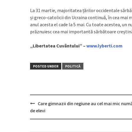
La 31 martie, majoritatea țărilor occidentale sărb
și greco-catolicii din Ucraina continuă, în cea mai
anul acesta el cade la 5 mai. Cu toate acestea, un n
prăznuiesc cea mai importantă sărbătoare creștină
„Libertatea Cuvântului” –
www.lyberti.com
POSTED UNDER
POLITICĂ
Care gimnazii din regiune au cel mai mic num
Post
de elevi
navigation