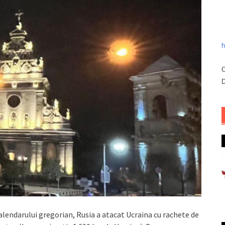
h
C
D
alendarului gregorian, Rusia a atacat Ucraina cu rachete de