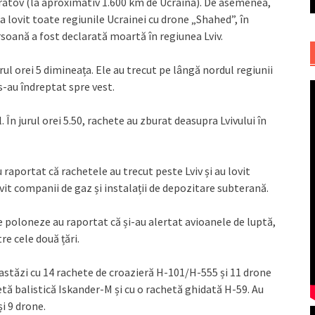
ratov (la aproximativ 1.600 km de Ucraina). De asemenea,
a lovit toate regiunile Ucrainei cu drone „Shahed”, în
ersoană a fost declarată moartă în regiunea Lviv.
rul orei 5 dimineața. Ele au trecut pe lângă nordul regiunii
s-au îndreptat spre vest.
. În jurul orei 5.50, rachete au zburat deasupra Lvivului în
u raportat că rachetele au trecut peste Lviv și au lovit
ovit companii de gaz și instalații de depozitare subterană.
ne poloneze au raportat că și-au alertat avioanele de luptă,
e cele două țări.
t astăzi cu 14 rachete de croazieră H-101/H-555 și 11 drone
ă balistică Iskander-M și cu o rachetă ghidată H-59. Au
i 9 drone.