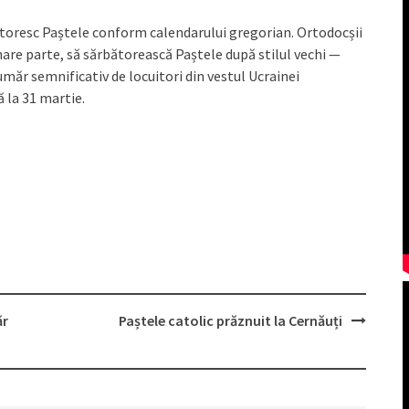
ătoresc Paștele conform calendarului gregorian. Ortodocșii
 mare parte, să sărbătorească Paștele după stilul vechi —
umăr semnificativ de locuitori din vestul Ucrainei
 la 31 martie.
ăr
Paștele catolic prăznuit la Cernăuți