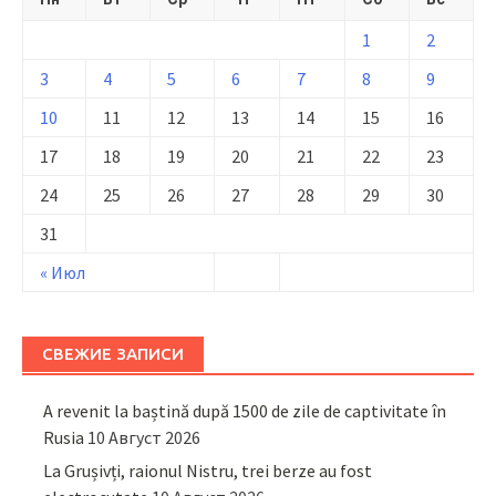
1
2
3
4
5
6
7
8
9
10
11
12
13
14
15
16
17
18
19
20
21
22
23
24
25
26
27
28
29
30
31
« Июл
СВЕЖИЕ ЗАПИСИ
A revenit la baștină după 1500 de zile de captivitate în
Rusia
10 Август 2026
La Grușivți, raionul Nistru, trei berze au fost