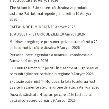
electrocutate
10 Август 2026
The Atlantic: SUA se tem că Ucraina va produce
sisteme Patriot mai repede și mai ieftin
10 Август
2026
CAFEAUA DE DIMINEAȚĂ
10 Август 2026
10 AUGUST – ISTORICUL ZILEI
10 Август 2026
Moldova pregătește propuneri privind transferul a 20
de locomotive către Ucraina
9 Август 2026
Personalitate legendară a neamului românesc din
Bucovina
9 Август 2026
CT Ciudei a urcat cu 7 poziții în clasamentul general al
comunităților teritoriale din regiune
9 Август 2026
Explozie puternică în Moldova: la fața locului au fost
găsite fragmente ale unei drone de atac
9 Август 2026
Doza de sănătate. 4 lucruri pe care să le faci seara,
dacă ai colesterolul mărit
9 Август 2026