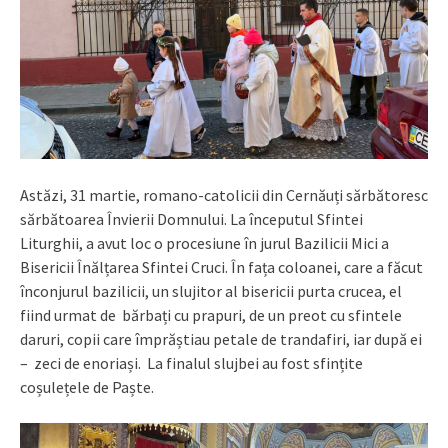
Astăzi, 31 martie, romano-catolicii din Cernăuți sărbătoresc
sărbătoarea Învierii Domnului. La începutul Sfintei
Liturghii, a avut loc o procesiune în jurul Bazilicii Mici a
Bisericii Înălțarea Sfintei Cruci. În fața coloanei, care a făcut
înconjurul bazilicii, un slujitor al bisericii purta crucea, el
fiind urmat de bărbați cu prapuri, de un preot cu sfintele
daruri, copii care împrăștiau petale de trandafiri, iar după ei
– zeci de enoriași. La finalul slujbei au fost sfințite
coșulețele de Paște.