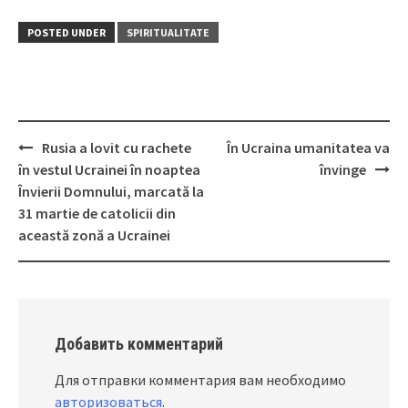
POSTED UNDER
SPIRITUALITATE
Rusia a lovit cu rachete
În Ucraina umanitatea va
Post
în vestul Ucrainei în noaptea
învinge
navigation
Învierii Domnului, marcată la
31 martie de catolicii din
această zonă a Ucrainei
Добавить комментарий
Для отправки комментария вам необходимо
авторизоваться
.