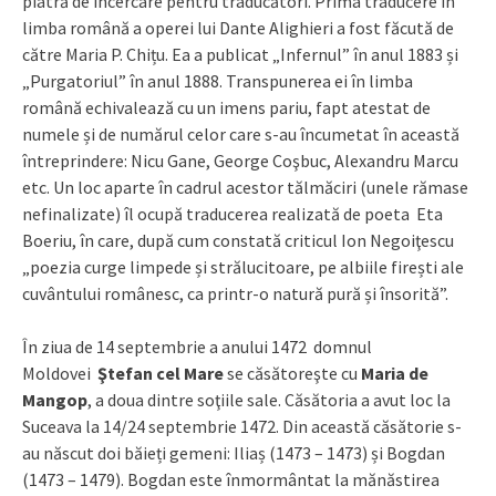
piatră de încercare pentru traducători. Prima traducere în
limba română a operei lui Dante Alighieri a fost făcută de
către Maria P. Chițu. Ea a publicat „Infernul” în anul 1883 și
„Purgatoriul” în anul 1888. Transpunerea ei în limba
română echivalează cu un imens pariu, fapt atestat de
numele și de numărul celor care s-au încumetat în această
întreprindere: Nicu Gane, George Coşbuc, Alexandru Marcu
etc. Un loc aparte în cadrul acestor tălmăciri (unele rămase
nefinalizate) îl ocupă traducerea realizată de poeta Eta
Boeriu, în care, după cum constată criticul Ion Negoiţescu
„poezia curge limpede și strălucitoare, pe albiile firești ale
cuvântului românesc, ca printr-o natură pură și însorită”.
În ziua de 14 septembrie a anului 1472 domnul
Moldovei
Ştefan cel Mare
se căsătoreşte cu
Maria de
Mangop
, a doua dintre soţiile sale. Căsătoria a avut loc la
Suceava la 14/24 septembrie 1472. Din această căsătorie s-
au născut doi băieți gemeni: Iliaș (1473 – 1473) și Bogdan
(1473 – 1479). Bogdan este înmormântat la mănăstirea