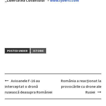
„Libertatea Cuvântului” –
www.lyberti.com
POSTED UNDER
ISTORIE
Avioanele F-16 au
România a reacționat la
Post
interceptat o dronă
provocările cu drone ale
navigation
rusească deasupra României
Rusiei