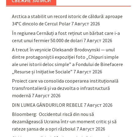
СВЕЖИЕ ЗАПИСИ
Arctica a stabilit un record istoric de căldură: aproape
34°C dincolo de Cercul Polar
7 Август 2026
În regiunea Cernăuți a fost reținut un bărbat care i-a
cerut unui fermier 50.000 de dolari
7 Август 2026
A trecut în veșnicie Oleksandr Brodovynski — unul
dintre protagoniștii expoziției foto „Chipuri simple
ale unei istorii deloc simple” a Fondului de Binefacere
„Resurse și Inițiative Sociale”
7 Август 2026
Proiect care va consolida cooperarea instituțională
transfrontalieră și va dezvolta o infrastructură
modernă
7 Август 2026
DIN LUMEA GÂNDURILOR REBELE
7 Август 2026
Bloomberg: Occidentul riscă din nou să
dezamăgească Ucraina într-un moment critic și să
rateze șansa de a opri războiul
7 Август 2026