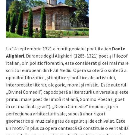
La 14 septembrie 1321 a murit genialul poet italian
Dante
Alighieri
. Durante degli Alighieri (1265-1321) poet și filozof
italian, om politic florentin, este considerat şi cel mai mare
scriitor european din Evul Mediu. Opera sa oferă o sinteză a
opiniilor filozofice, științifice și politice ale artistului,
interpretate literar, alegoric, moral și mistic. Este autorul
„Divinei Comedii”, capodoperă a literaturii universale şi este
primul mare poet de limbă italiană, Sommo Poeta („poet
în cel mai înalt grad”). „Divina Comedie” impune și prin
perfecțiunea arhitecturii sale, supusă unor rigori
geometrice și muzicale greu de egalat și de echivalat. Este
un motiv în plus ca opera dantescă să constituie o veritabilă