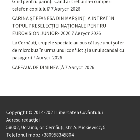
Ghid pentru părinţi. Când ar trebui să-i cumperi
telefon copilului?
7 Август 2026
CARINA ȘTEFANESA DIN MARȘINȚI A INTRAT ÎN
TOPUL PRESELECȚIEI NAȚIONALE PENTRU
EUROVISION JUNIOR- 2026
7 Август 2026
La Cernăuți, trupele speciale au pus cătușe unui șofer
de microbuz în urma unui conflict și a unui scandal cu
pasagerii
7 Август 2026
CAFEAUA DE DIMINEAȚĂ
7 Август 2026
Copyright © 2014-2021 Libertatea Cuvântului
Adresa redacției:
58002, Ucraina, or. Cernăuți, str. A. Mickiewicz, 5
Telefonul mob.: +380958345804