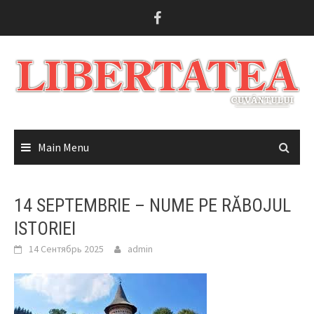
Skip
to
content
Main Menu
14 SEPTEMBRIE – NUME PE RĂBOJUL
ISTORIEI
14 Сентябрь 2025
admin