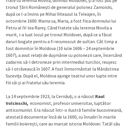
frate cu Ieremia Movila, domnul Moldovei, și a fost pus pe
tronul Țării Românești de generalul polonez Zamoiski,
după ce l-a învins pe Mihai Viteazul la Teleajen, în
octombrie 1600. Mama sa, Maria, a fost fiica domnului lui
Petru al IV-lea Rareş. Când fratele său Ieremia Movila a
murit, i-a luat locul pe tronul Moldovei, după ce a făcut
daruri bogate pentru a fi recunoscut de sultan. Cât timp a
fost domnitor în Moldova (10 iulie 1606 – 24 septembrie
1607), a avut relații de dușmănie cu polonezii care, încercând
zadarnic să-l detroneze prin intermediul turcilor, reușesc
să-l otrăvească în 1607. A fost înmormântat la Mănăstirea
Suceviţa. După el, Moldova ajunge teatrul unor lupte intre
fiii săi și ai fratelui său Ieremia.
La 14 septembrie 1923, la Cernăuți, s-a născut
Raul
Volcinschi,
economist, profesor universitar, luptător
anticomunist. Era născut într-o ilustră familie bucovineană,
atestată documentar încă de la 1600, cu înrudiri în marile
familii boierești, care au marcat istoria Moldovei. Tatăl său