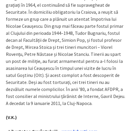
grațiați în 1964, el continuând să fie supravegheat de
Securitate. În domiciliu obligatoriu la Craiova, a reușit să
formeze un grup care a plănuit un atentat împotriva lui
Nicolae Ceaușescu. Din grup mai făceau parte fostul primar
al Clujului din perioada 1944–1948, Tudor Bugnariu, fostul
decan al Facultății de Drept, Simion Pop, și fostul profesor
de Drept, Mircea Stoica și trei tineri muncitori – Viorel
Rovențu, Petre Năstase și Nicolae Stanciu. Tinerii au spart
un post de miliție, au furat armamentul pentru a-l folosi la
asasinarea lui Ceaușescu în timpul unei vizite de lucru în
satul Goștinu (Olt). Și acest complot a fost descoperit de
Securitate. Deși au fost torturați, cei trei tineri nu au
dezvăluit numele complicilor. În anii ’80, a fondat AFDPR, a
fost consilier al ministrului țărănist de Interne, Gavril Dejeu.
A decedat la 9 ianuarie 2011, la Cluj-Napoca.
(V.K.)