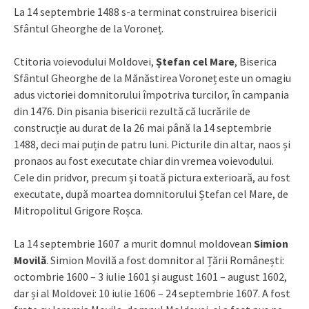
La 14 septembrie 1488 s-a terminat construirea bisericii
Sfântul Gheorghe de la Voroneț.
Ctitoria voievodului Moldovei,
Ștefan cel Mare
, Biserica
Sfântul Gheorghe de la Mănăstirea Voroneț este un omagiu
adus victoriei domnitorului împotriva turcilor, în campania
din 1476. Din pisania bisericii rezultă că lucrările de
construcție au durat de la 26 mai până la 14 septembrie
1488, deci mai puțin de patru luni. Picturile din altar, naos și
pronaos au fost executate chiar din vremea voievodului.
Cele din pridvor, precum și toată pictura exterioară, au fost
executate, după moartea domnitorului Ștefan cel Mare, de
Mitropolitul Grigore Roșca.
La 14 septembrie 1607 a murit domnul moldovean
Simion
Movilă
. Simion Movilă a fost domnitor al Țării Românești:
octombrie 1600 – 3 iulie 1601 și august 1601 – august 1602,
dar și al Moldovei: 10 iulie 1606 – 24 septembrie 1607. A fost