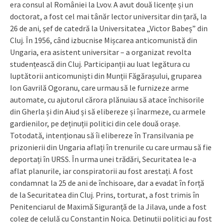
era consul al României la Lvov. A avut două licențe și un
doctorat, a fost cel mai tânăr lector universitar din țară, la
26 de ani, șef de catedră la Universitatea „Victor Babeș” din
Cluj. În 1956, când izbucnise Mișcarea anticomunistă din
Ungaria, era asistent universitar – a organizat revolta
studențească din Cluj. Participanții au luat legătura cu
luptătorii anticomuniști din Munții Făgărașului, gruparea
Ion Gavrilă Ogoranu, care urmau să le furnizeze arme
automate, cu ajutorul cărora plănuiau să atace închisorile
din Gherla și din Aiud și să elibereze și înarmeze, cu armele
gardienilor, pe deținuții politici din cele două orașe.
Totodată, intenționau să îi elibereze în Transilvania pe
prizonierii din Ungaria aflați în trenurile cu care urmau să fie
deportați în URSS. În urma unei trădări, Securitatea le-a
aflat planurile, iar conspiratorii au fost arestați. A fost
condamnat la 25 de ani de închisoare, dar a evadat în forță
de la Securitatea din Cluj. Prins, torturat, a fost trimis în
Penitenciarul de Maximă Siguranță de la Jilava, unde a fost
coleg de celulă cu Constantin Noica. Deținuții politici au fost