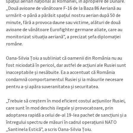
spațiul aerian național al României, în apropiere de Dunăre.
„Două avioane de vânătoare F-16 de la Baza 86 Aeriană au
urmărit-o până a părăsit spațiul nostru aerian după 50 de
minute, fără a provoca daune sau victime, alături de două
avioane de vânătoare Eurofighter germane aliate, care au
monitorizat situația aeriană”, a precizat șefa diplomației
române.
Oana-Silvia Țoiu a subliniat că oamenii din România nu au
fost niciodată în pericol, dar astfel de acțiuni ale Rusiei sunt
inacceptabile și nesăbuite. Ea a accentuat că România
condamnă comportamentul Rusiei și ia măsurile necesare
pentru a-și apăra suveranitatea și securitatea.
„Trebuie să creștem în mod eficient costul acțiunilor Rusiei,
care sunt în mod deschis ilegale și provocatoare, prin
adoptarea rapidă a celui de-al 19-lea pachet de sancțiuni și a
întregului spectru de măsuri în cadrul operațiunii NATO
„Santinela Estică”, a scris Oana-Silvia Țoiu.