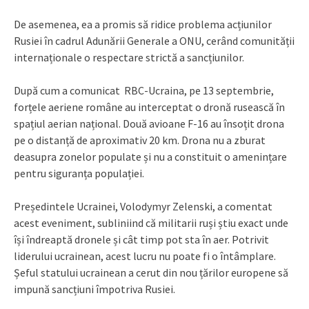
De asemenea, ea a promis să ridice problema acțiunilor
Rusiei în cadrul Adunării Generale a ONU, cerând comunității
internaționale o respectare strictă a sancțiunilor.
După cum a comunicat RBC-Ucraina, pe 13 septembrie,
forțele aeriene române au interceptat o dronă rusească în
spațiul aerian național. Două avioane F-16 au însoțit drona
pe o distanță de aproximativ 20 km. Drona nu a zburat
deasupra zonelor populate și nu a constituit o amenințare
pentru siguranța populației.
Președintele Ucrainei, Volodymyr Zelenski, a comentat
acest eveniment, subliniind că militarii ruși știu exact unde
își îndreaptă dronele și cât timp pot sta în aer. Potrivit
liderului ucrainean, acest lucru nu poate fi o întâmplare.
Șeful statului ucrainean a cerut din nou țărilor europene să
impună sancțiuni împotriva Rusiei.