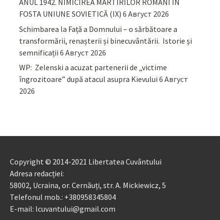
ANUL 1942. NIMICIREA MARTIRILOR ROMÂNI ÎN
FOSTA UNIUNE SOVIETICĂ (IX)
6 Август 2026
Schimbarea la Față a Domnului – o sărbătoare a
transformării, renașterii și binecuvântării. Istorie și
semnificații
6 Август 2026
WP: Zelenski a acuzat partenerii de „victime
îngrozitoare” după atacul asupra Kievului
6 Август
2026
Copyright © 2014-2021 Libertatea Cuvântului
Adresa redacției:
58002, Ucraina, or. Cernăuți, str. A. Mickiewicz, 5
Telefonul mob.: +380958345804
E-mail: lcuvantului@gmail.com