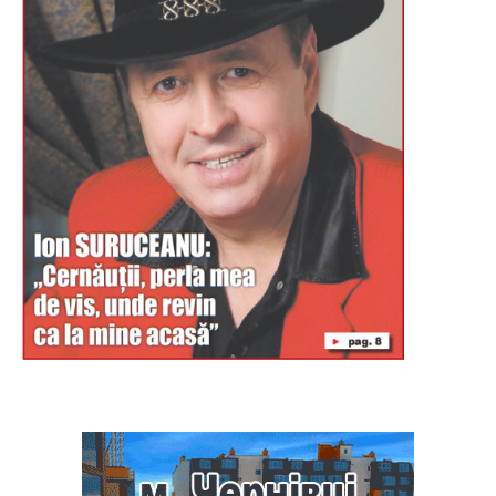
Буковина