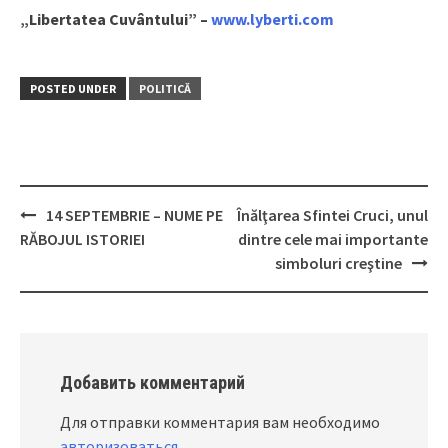
„Libertatea Cuvântului” –
www.lyberti.com
POSTED UNDER
POLITICĂ
14 SEPTEMBRIE – NUME PE
Înălţarea Sfintei Cruci, unul
Post
RĂBOJUL ISTORIEI
dintre cele mai importante
navigation
simboluri creştine
Добавить комментарий
Для отправки комментария вам необходимо
авторизоваться
.