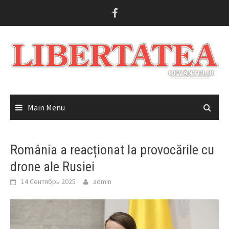
Skip
to
content
Main Menu
România a reacționat la provocările cu
drone ale Rusiei
14 Сентябрь 2025
admin