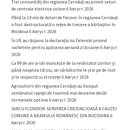
Trei comunități din regiunea Cernăuți au primit seturi
de centrale electrice solare
6 Август 2026
Până la 14 mii de dolari de fiecare: în regiunea Cernăuți
a fost destructurată o rețea de trecere a bărbaților în
Moldova
6 Август 2026
În UE au răspuns la declarația lui Zelenski privind
rachetele pentru apărarea aeriană a Ucrainei
6 Август
2026
La 99 de ani ai săi muncește de la revărsatul zorilor și
până noaptea târziu, iar sărbătorile le știe pe de rost
și le respectă cu strictețe
6 Август 2026
Agricultorii din regiunea Cernăuți au început
semănatul rapiței de toamnă mai devreme decât
termenele optime
6 Август 2026
IANCU FLONDOR: SERVIREA CREDINCIOASĂ A CAUZEI
COMUNE A NEAMULUI ROMÂNESC DIN BUCOVINA
6
Август 2026