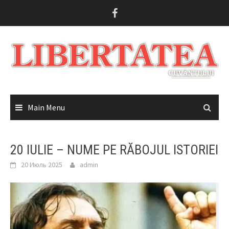
Skip
to
content
Main Menu
20 IULIE – NUME PE RĂBOJUL ISTORIEI
20 Июль 2025
admin