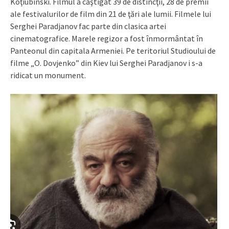
Koţiubinski. Filmul a câştigat 39 de distincţii, 28 de premii
ale festivalurilor de film din 21 de ţări ale lumii. Filmele lui
Serghei Paradjanov fac parte din clasica artei
cinematografice. Marele regizor a fost înmormântat în
Panteonul din capitala Armeniei. Pe teritoriul Studioului de
filme „O. Dovjenko” din Kiev lui Serghei Paradjanov i s-a
ridicat un monument.