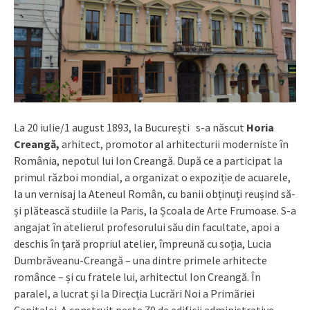
La 20 iulie/1 august 1893, la București s-a născut
Horia
Creangă,
arhitect, promotor al arhitecturii moderniste în
România, nepotul lui Ion Creangă. După ce a participat la
primul război mondial, a organizat o expoziție de acuarele,
la un vernisaj la Ateneul Român, cu banii obținuți reușind să-
și plătească studiile la Paris, la Școala de Arte Frumoase. S-a
angajat în atelierul profesorului său din facultate, apoi a
deschis în țară propriul atelier, împreună cu soția, Lucia
Dumbrăveanu-Creangă – una dintre primele arhitecte
românce – și cu fratele lui, arhitectul Ion Creangă. În
paralel, a lucrat și la Direcția Lucrări Noi a Primăriei
Capitalei. A construit peste 70 de edificii administrative,