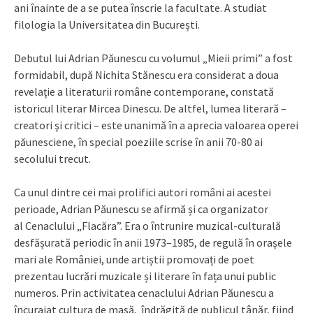
ani înainte de a se putea înscrie la facultate. A studiat
filologia la Universitatea din București.
Debutul lui Adrian Păunescu cu volumul „Mieii primi” a fost
formidabil, după Nichita Stănescu era considerat a doua
revelaţie a literaturii române contemporane, constată
istoricul literar Mircea Dinescu. De altfel, lumea literară –
creatori şi critici – este unanimă în a aprecia valoarea operei
păunesciene, în special poeziile scrise în anii 70-80 ai
secolului trecut.
Ca unul dintre cei mai prolifici autori români ai acestei
perioade, Adrian Păunescu se afirmă și ca organizator
al Cenaclului „Flacăra”. Era o întrunire muzical-culturală
desfășurată periodic în anii 1973–1985, de regulă în orașele
mari ale României, unde artiștii promovați de poet
prezentau lucrări muzicale și literare în fața unui public
numeros. Prin activitatea cenaclului Adrian Păunescu a
încurajat cultura de masă, îndrăgită de publicul tânăr, fiind