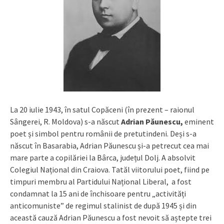
La 20 iulie 1943, în satul Copăceni (în prezent – raionul
Sângerei, R. Moldova) s-a născut
Adrian Păunescu,
eminent
poet și simbol pentru românii de pretutindeni. Deși s-a
născut în Basarabia, Adrian Păunescu și-a petrecut cea mai
mare parte a copilăriei la Bârca, județul Dolj. A absolvit
Colegiul Național din Craiova. Tatăl viitorului poet, fiind pe
timpuri membru al Partidului Național Liberal, a fost
condamnat la 15 ani de închisoare pentru „activități
anticomuniste” de regimul stalinist de după 1945 și din
această cauză Adrian Păunescu a fost nevoit să aștepte trei