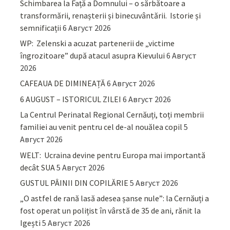
Schimbarea la Față a Domnului – o sărbătoare a
transformării, renașterii și binecuvântării. Istorie și
semnificații
6 Август 2026
WP: Zelenski a acuzat partenerii de „victime
îngrozitoare” după atacul asupra Kievului
6 Август
2026
CAFEAUA DE DIMINEAȚĂ
6 Август 2026
6 AUGUST – ISTORICUL ZILEI
6 Август 2026
La Centrul Perinatal Regional Cernăuți, toți membrii
familiei au venit pentru cel de-al nouălea copil
5
Август 2026
WELT: Ucraina devine pentru Europa mai importantă
decât SUA
5 Август 2026
GUSTUL PÂINII DIN COPILĂRIE
5 Август 2026
„O astfel de rană lasă adesea șanse nule”: la Cernăuți a
fost operat un polițist în vârstă de 35 de ani, rănit la
Igești
5 Август 2026