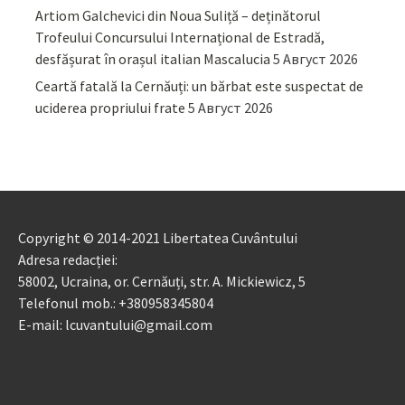
Artiom Galchevici din Noua Suliță – deținătorul
Trofeului Concursului Internațional de Estradă,
desfășurat în orașul italian Mascalucia
5 Август 2026
Ceartă fatală la Cernăuți: un bărbat este suspectat de
uciderea propriului frate
5 Август 2026
Copyright © 2014-2021 Libertatea Cuvântului
Adresa redacției:
58002, Ucraina, or. Cernăuți, str. A. Mickiewicz, 5
Telefonul mob.: +380958345804
E-mail: lcuvantului@gmail.com