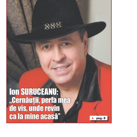
Буковина