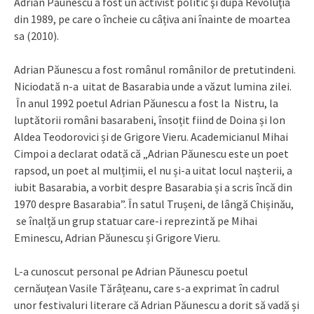
Adrian Păunescu a fost un activist politic şi după Revoluţia
din 1989, pe care o încheie cu câțiva ani înainte de moartea
sa (2010).
Adrian Păunescu a fost românul românilor de pretutindeni.
Niciodată n-a uitat de Basarabia unde a văzut lumina zilei.
În anul 1992 poetul Adrian Păunescu a fost la Nistru, la
luptătorii români basarabeni, însoțit fiind de Doina și Ion
Aldea Teodorovici și de Grigore Vieru. Academicianul Mihai
Cimpoi a declarat odată că „Adrian Păunescu este un poet
rapsod, un poet al mulțimii, el nu și-a uitat locul nașterii, a
iubit Basarabia, a vorbit despre Basarabia și a scris încă din
1970 despre Basarabia”. În satul Trușeni, de lângă Chișinău,
se înalță un grup statuar care-i reprezintă pe Mihai
Eminescu, Adrian Păunescu și Grigore Vieru.
L-a cunoscut personal pe Adrian Păunescu poetul
cernăuțean Vasile Tărâțeanu, care s-a exprimat în cadrul
unor festivaluri literare că Adrian Păunescu a dorit să vadă și