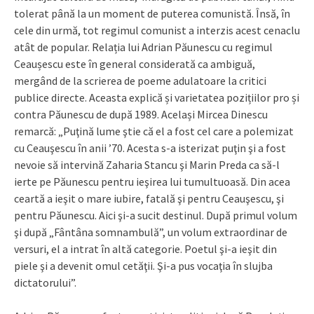
tolerat până la un moment de puterea comunistă. Însă, în
cele din urmă, tot regimul comunist a interzis acest cenaclu
atât de popular. Relația lui Adrian Păunescu cu regimul
Ceaușescu este în general considerată ca ambiguă,
mergând de la scrierea de poeme adulatoare la critici
publice directe. Aceasta explică și varietatea pozițiilor pro și
contra Păunescu de după 1989. Același Mircea Dinescu
remarcă: „Puţină lume ştie că el a fost cel care a polemizat
cu Ceauşescu în anii ’70. Acesta s-a isterizat puţin şi a fost
nevoie să intervină Zaharia Stancu şi Marin Preda ca să-l
ierte pe Păunescu pentru ieşirea lui tumultuoasă. Din acea
ceartă a ieşit o mare iubire, fatală şi pentru Ceauşescu, şi
pentru Păunescu. Aici şi-a sucit destinul. După primul volum
şi după „Fântâna somnambulă”, un volum extraordinar de
versuri, el a intrat în altă categorie. Poetul şi-a ieşit din
piele şi a devenit omul cetăţii. Şi-a pus vocaţia în slujba
dictatorului”.