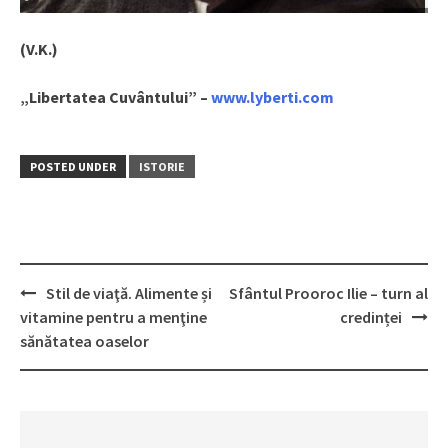
(V.K.)
„Libertatea Cuvântului” –
www.lyberti.com
POSTED UNDER
ISTORIE
Stil de viaţă. Alimente și
Sfântul Prooroc Ilie – turn al
Post
vitamine pentru a menţine
credinței
navigation
sănătatea oaselor