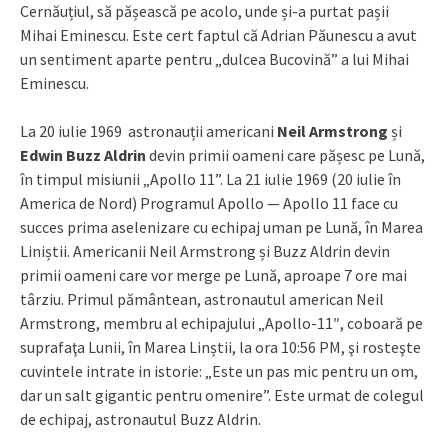
Cernăuțiul, să pășească pe acolo, unde și-a purtat pașii
Mihai Eminescu. Este cert faptul că Adrian Păunescu a avut
un sentiment aparte pentru „dulcea Bucovină” a lui Mihai
Eminescu.
La 20 iulie 1969 astronauții americani
Neil Armstrong
și
Edwin Buzz Aldrin
devin primii oameni care pășesc pe Lună,
în timpul misiunii „Apollo 11”. La 21 iulie 1969 (20 iulie în
America de Nord) Programul Apollo — Apollo 11 face cu
succes prima aselenizare cu echipaj uman pe Lună, în Marea
Liniștii. Americanii Neil Armstrong și Buzz Aldrin devin
primii oameni care vor merge pe Lună, aproape 7 ore mai
târziu. Primul pământean, astronautul american Neil
Armstrong, membru al echipajului „Apollo-11″, coboară pe
suprafaţa Lunii, în Marea Linștii, la ora 10:56 PM, şi rosteşte
cuvintele intrate in istorie: „Este un pas mic pentru un om,
dar un salt gigantic pentru omenire”. Este urmat de colegul
de echipaj, astronautul Buzz Aldrin.