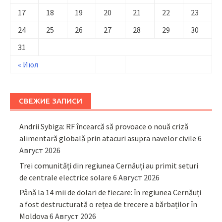
17
18
19
20
21
22
23
24
25
26
27
28
29
30
31
« Июл
СВЕЖИЕ ЗАПИСИ
Andrii Sybiga: RF încearcă să provoace o nouă criză
alimentară globală prin atacuri asupra navelor civile
6
Август 2026
Trei comunități din regiunea Cernăuți au primit seturi
de centrale electrice solare
6 Август 2026
Până la 14 mii de dolari de fiecare: în regiunea Cernăuți
a fost destructurată o rețea de trecere a bărbaților în
Moldova
6 Август 2026