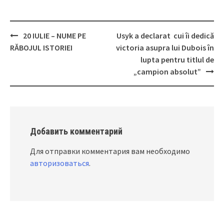
20 IULIE – NUME PE
Usyk a declarat cui îi dedică
Post
RĂBOJUL ISTORIEI
victoria asupra lui Dubois în
navigation
lupta pentru titlul de
„campion absolut”
Добавить комментарий
Для отправки комментария вам необходимо
авторизоваться
.