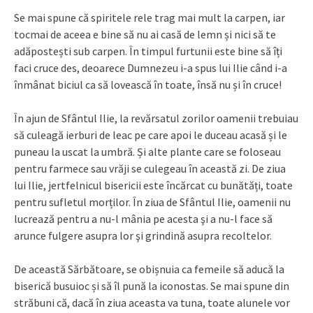
Se mai spune că spiritele rele trag mai mult la carpen, iar
tocmai de aceea e bine să nu ai casă de lemn și nici să te
adăpostești sub carpen. În timpul furtunii este bine să îți
faci cruce des, deoarece Dumnezeu i-a spus lui Ilie când i-a
înmânat biciul ca să lovească în toate, însă nu și în cruce!
În ajun de Sfântul Ilie, la revărsatul zorilor oamenii trebuiau
să culeagă ierburi de leac pe care apoi le duceau acasă și le
puneau la uscat la umbră. Și alte plante care se foloseau
pentru farmece sau vrăji se culegeau în această zi. De ziua
lui Ilie, jertfelnicul bisericii este încărcat cu bunătăți, toate
pentru sufletul morților. În ziua de Sfântul Ilie, oamenii nu
lucrează pentru a nu-l mânia pe acesta şi a nu-l face să
arunce fulgere asupra lor şi grindină asupra recoltelor.
De această Sărbătoare, se obișnuia ca femeile să aducă la
biserică busuioc și să îl pună la iconostas. Se mai spune din
străbuni că, dacă în ziua aceasta va tuna, toate alunele vor