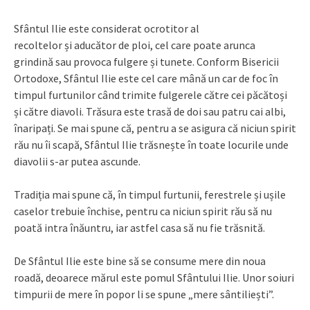
Sfântul Ilie este considerat ocrotitor al
recoltelor și aducător de ploi, cel care poate arunca
grindină sau provoca fulgere și tunete. Conform Bisericii
Ortodoxe, Sfântul Ilie este cel care mână un car de foc în
timpul furtunilor când trimite fulgerele către cei păcătoși
și către diavoli. Trăsura este trasă de doi sau patru cai albi,
înaripați. Se mai spune că, pentru a se asigura că niciun spirit
rău nu îi scapă, Sfântul Ilie trăsnește în toate locurile unde
diavolii s-ar putea ascunde.
Tradiția mai spune că, în timpul furtunii, ferestrele și ușile
caselor trebuie închise, pentru ca niciun spirit rău să nu
poată intra înăuntru, iar astfel casa să nu fie trăsnită.
De Sfântul Ilie este bine să se consume mere din noua
roadă, deoarece mărul este pomul Sfântului Ilie. Unor soiuri
timpurii de mere în popor li se spune „mere sântiliești”.