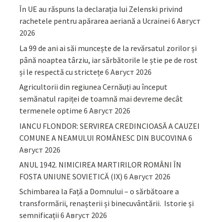
În UE au răspuns la declarația lui Zelenski privind
rachetele pentru apărarea aeriană a Ucrainei
6 Август
2026
La 99 de ani ai săi muncește de la revărsatul zorilor și
până noaptea târziu, iar sărbătorile le știe pe de rost
și le respectă cu strictețe
6 Август 2026
Agricultorii din regiunea Cernăuți au început
semănatul rapiței de toamnă mai devreme decât
termenele optime
6 Август 2026
IANCU FLONDOR: SERVIREA CREDINCIOASĂ A CAUZEI
COMUNE A NEAMULUI ROMÂNESC DIN BUCOVINA
6
Август 2026
ANUL 1942. NIMICIREA MARTIRILOR ROMÂNI ÎN
FOSTA UNIUNE SOVIETICĂ (IX)
6 Август 2026
Schimbarea la Față a Domnului – o sărbătoare a
transformării, renașterii și binecuvântării. Istorie și
semnificații
6 Август 2026