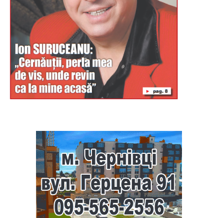
Буковина