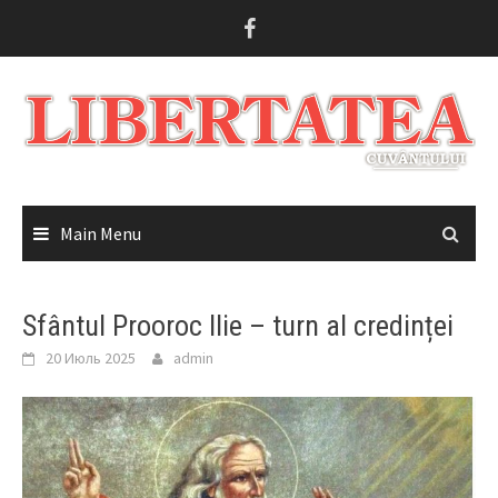
Skip
to
content
Main Menu
Sfântul Prooroc Ilie – turn al credinței
20 Июль 2025
admin