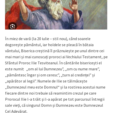
În miez de vară (la 20 iulie – stil nou), când soarele
dogorește pământul, iar holdele se pleacă în bătaia
vântului, Biserica creștină îl prăznuiește pe unul dintre cei
mai mari și mai cunoscuți proroci ai Vechiului Testament, pe
Sfântul Proroc Ilie Tesviteanul. În cântările bisericești el
este numit „om al lui Dumnezeu”, „om cu nume mare”,
„pământesc înger și om ceresc”, „turn al credinței” și
„apărător al legii”. Numele de Ilie se tălmăcește
„Dumnezeul meu este Domnul“ și la rostirea acestui nume
fiecare dintre noi trebuie să reamintim crezul pe care
Prorocul Ilie l-a trăit și l-a apărat pe tot parcursul întregii
sale vieți, că singurul Domn și Dumnezeu este Dumnezeul
Cel Adevărat.