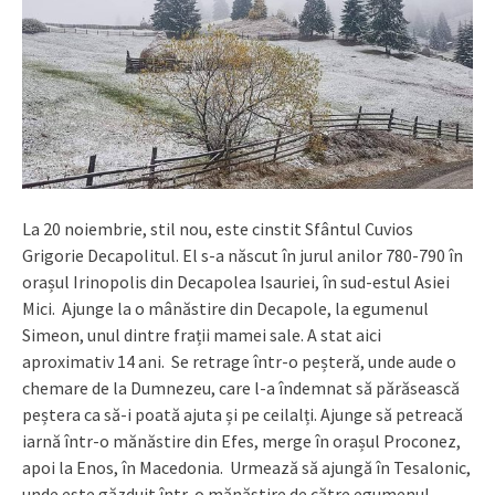
La 20 noiembrie, stil nou, este cinstit Sfântul Cuvios
Grigorie Decapolitul. El s-a născut în jurul anilor 780-790 în
orașul Irinopolis din Decapolea Isauriei, în sud-estul Asiei
Mici. Ajunge la o mânăstire din Decapole, la egumenul
Simeon, unul dintre frații mamei sale. A stat aici
aproximativ 14 ani. Se retrage într-o peșteră, unde aude o
chemare de la Dumnezeu, care l-a îndemnat să părăsească
peștera ca să-i poată ajuta și pe ceilalți. Ajunge să petreacă
iarnă într-o mănăstire din Efes, merge în orașul Proconez,
apoi la Enos, în Macedonia. Urmează să ajungă în Tesalonic,
unde este găzduit într-o mănăstire de către egumenul