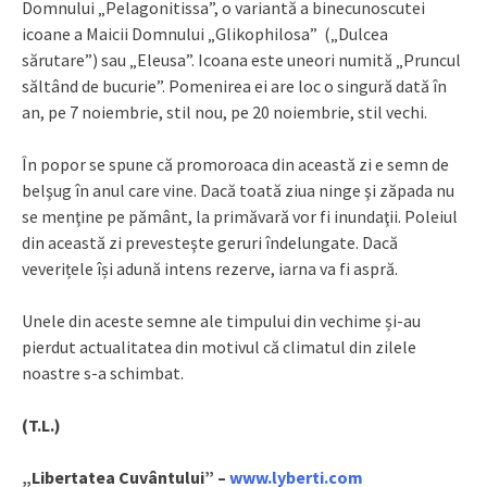
Domnului „Pelagonitissa”, o variantă a binecunoscutei
icoane a Maicii Domnului „Glikophilosa” („Dulcea
sărutare”) sau „Eleusa”. Icoana este uneori numită „Pruncul
săltând de bucurie”. Pomenirea ei are loc o singură dată în
an, pe 7 noiembrie, stil nou, pe 20 noiembrie, stil vechi.
În popor se spune că promoroaca din această zi e semn de
belşug în anul care vine. Dacă toată ziua ninge şi zăpada nu
se menţine pe pământ, la primăvară vor fi inundaţii. Poleiul
din această zi prevesteşte geruri îndelungate. Dacă
veverițele își adună intens rezerve, iarna va fi aspră.
Unele din aceste semne ale timpului din vechime și-au
pierdut actualitatea din motivul că climatul din zilele
noastre s-a schimbat.
(T.L.)
„Libertatea Cuvântului” –
www.lyberti.com