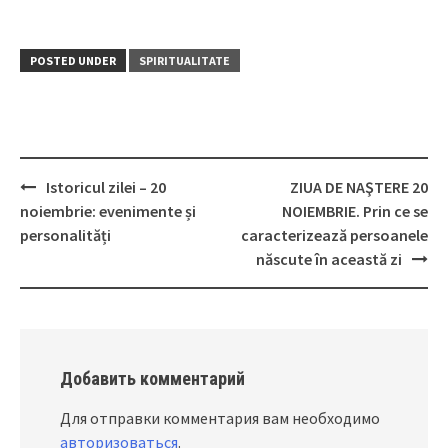
POSTED UNDER
SPIRITUALITATE
Istoricul zilei – 20
ZIUA DE NAŞTERE 20
Post
noiembrie: evenimente și
NOIEMBRIE. Prin ce se
navigation
personalități
caracterizează persoanele
născute în această zi
Добавить комментарий
Для отправки комментария вам необходимо
авторизоваться
.