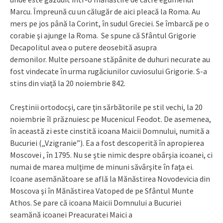
Marcu. Împreună cu un călugăr de aici pleacă la Roma. Au
mers pe jos până la Corint, în sudul Greciei. Se îmbarcă pe o
corabie şi ajunge la Roma. Se spune că Sfântul Grigorie
Decapolitul avea o putere deosebită asupra
demonilor. Multe persoane stăpânite de duhuri necurate au
fost vindecate în urma rugăciunilor cuviosului Grigorie. S-a
stins din viață la 20 noiembrie 842.
Creştinii ortodocşi, care ţin sărbătorile pe stil vechi, la 20
noiembrie îl prăznuiesc pe Mucenicul Feodot. De asemenea,
în această zi este cinstită icoana Maicii Domnului, numită a
Bucuriei („Vzigranie”). Ea a fost descoperită în apropierea
Moscovei , în 1795. Nu se ştie nimic despre obârşia icoanei, ci
numai de marea mulţime de minuni săvârşite în faţa ei.
Icoane asemănătoare se află la Mănăstirea Novodevicia din
Moscova şi în Mănăstirea Vatoped de pe Sfântul Munte
Athos. Se pare că icoana Maicii Domnului a Bucuriei
seamănă icoanei Preacuratei Maici a