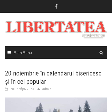
Skip
to
content
Main Menu
20 noiembrie în calendarul bisericesc
și în cel popular
20 Ноябрь 2023
admin