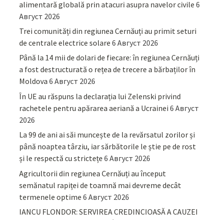
alimentară globală prin atacuri asupra navelor civile
6
Август 2026
Trei comunități din regiunea Cernăuți au primit seturi
de centrale electrice solare
6 Август 2026
Până la 14 mii de dolari de fiecare: în regiunea Cernăuți
a fost destructurată o rețea de trecere a bărbaților în
Moldova
6 Август 2026
În UE au răspuns la declarația lui Zelenski privind
rachetele pentru apărarea aeriană a Ucrainei
6 Август
2026
La 99 de ani ai săi muncește de la revărsatul zorilor și
până noaptea târziu, iar sărbătorile le știe pe de rost
și le respectă cu strictețe
6 Август 2026
Agricultorii din regiunea Cernăuți au început
semănatul rapiței de toamnă mai devreme decât
termenele optime
6 Август 2026
IANCU FLONDOR: SERVIREA CREDINCIOASĂ A CAUZEI