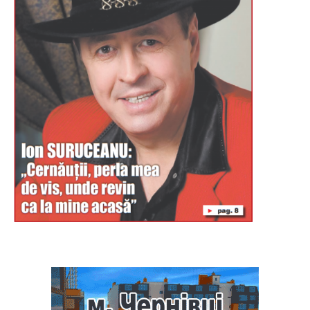
Буковина