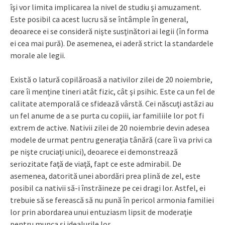
îşi vor limita implicarea la nivel de studiu şi amuzament.
Este posibil ca acest lucru să se întâmple în general,
deoarece ei se consideră nişte susţinători ai legii (în forma
ei cea mai pură). De asemenea, ei aderă strict la standardele
morale ale legii.
Există o latură copilăroasă a nativilor zilei de 20 noiembrie,
care îi menţine tineri atât fizic, cât şi psihic. Este ca un fel de
calitate atemporală ce sfidează vârstă. Cei născuţi astăzi au
un fel anume de a se purta cu copiii, iar familiile lor pot fi
extrem de active. Nativii zilei de 20 noiembrie devin adesea
modele de urmat pentru generaţia tânără (care îi va privi ca
pe nişte cruciaţi unici), deoarece ei demonstrează
seriozitate faţă de viaţă, fapt ce este admirabil. De
asemenea, datorită unei abordări prea plină de zel, este
posibil ca nativii să-i înstrăineze pe cei dragi lor. Astfel, ei
trebuie să se ferească să nu pună în pericol armonia familiei
lor prin abordarea unui entuziasm lipsit de moderaţie
pentru munca şi idealurile lor.