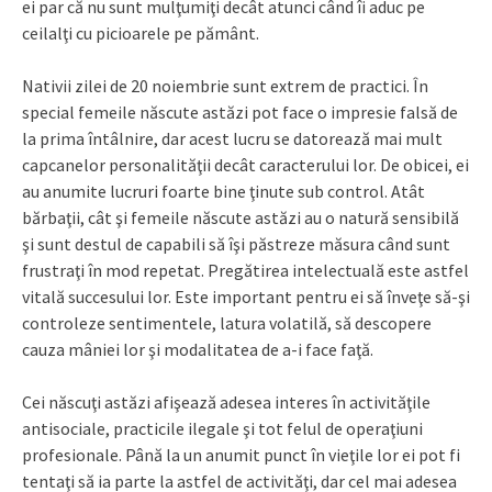
ei par că nu sunt mulţumiţi decât atunci când îi aduc pe
ceilalţi cu picioarele pe pământ.
Nativii zilei de 20 noiembrie sunt extrem de practici. În
special femeile născute astăzi pot face o impresie falsă de
la prima întâlnire, dar acest lucru se datorează mai mult
capcanelor personalităţii decât caracterului lor. De obicei, ei
au anumite lucruri foarte bine ţinute sub control. Atât
bărbaţii, cât şi femeile născute astăzi au o natură sensibilă
şi sunt destul de capabili să îşi păstreze măsura când sunt
frustraţi în mod repetat. Pregătirea intelectuală este astfel
vitală succesului lor. Este important pentru ei să înveţe să-şi
controleze sentimentele, latura volatilă, să descopere
cauza mâniei lor şi modalitatea de a-i face faţă.
Cei născuţi astăzi afişează adesea interes în activităţile
antisociale, practicile ilegale şi tot felul de operaţiuni
profesionale. Până la un anumit punct în vieţile lor ei pot fi
tentaţi să ia parte la astfel de activităţi, dar cel mai adesea