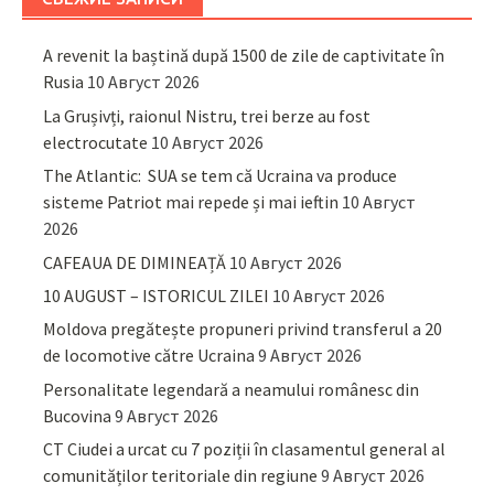
A revenit la baștină după 1500 de zile de captivitate în
Rusia
10 Август 2026
La Grușivți, raionul Nistru, trei berze au fost
electrocutate
10 Август 2026
The Atlantic: SUA se tem că Ucraina va produce
sisteme Patriot mai repede și mai ieftin
10 Август
2026
CAFEAUA DE DIMINEAȚĂ
10 Август 2026
10 AUGUST – ISTORICUL ZILEI
10 Август 2026
Moldova pregătește propuneri privind transferul a 20
de locomotive către Ucraina
9 Август 2026
Personalitate legendară a neamului românesc din
Bucovina
9 Август 2026
CT Ciudei a urcat cu 7 poziții în clasamentul general al
comunităților teritoriale din regiune
9 Август 2026