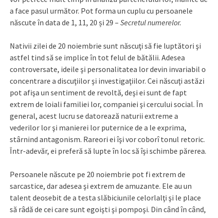
a face pasul următor. Pot forma un cuplu cu persoanele
născute în data de 1, 11, 20 și 29 –
Secretul numerelor.
Nativii zilei de 20 noiembrie sunt născuţi să fie luptători şi
astfel tind să se implice în tot felul de bătălii. Adesea
controversate, ideile şi personalitatea lor devin invariabil o
concentrare a discuţiilor şi investigaţiilor. Cei născuţi astăzi
pot afişa un sentiment de revoltă, deşi ei sunt de fapt
extrem de loiali familiei lor, companiei şi cercului social. În
general, acest lucru se datorează naturii extreme a
vederilor lor şi manierei lor puternice de a le exprima,
stârnind antagonism. Rareori ei îşi vor coborî tonul retoric.
Într-adevăr, ei preferă să lupte în loc să îşi schimbe părerea.
Persoanele născute pe 20 noiembrie pot fi extrem de
sarcastice, dar adesea şi extrem de amuzante. Ele au un
talent deosebit de a testa slăbiciunile celorlalţi şi le place
să râdă de cei care sunt egoişti şi pompoşi. Din când în când,