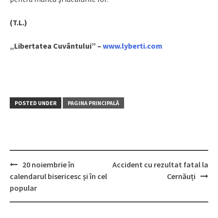
(T.L.)
„Libertatea Cuvântului” –
www.lyberti.com
POSTED UNDER
PAGINA PRINCIPALĂ
20 noiembrie în
Accident cu rezultat fatal la
Post
calendarul bisericesc și în cel
Cernăuți
navigation
popular