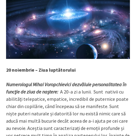
20 noiembrie – Ziua luptătorului
Numerologul Mihai Voropchievici dezvăluie personalitatea în
funcţie de ziua de naştere:
A 20-a zi a lunii. Sunt nativii cu
abilităţi telepatice, empatice, incredibil de puternice poate
chiar din copilărie, când începeau să se manifeste. Sunt
niște puteri naturale și datorită lor nu există nimic care să
aducă mai multă bucurie decât aceea de a-i ajuta pe cei care
au nevoie. Aceștia sunt caracterizați de emoții profunde și
vor petrece mult timp în analiza partenerului lor, înainte de