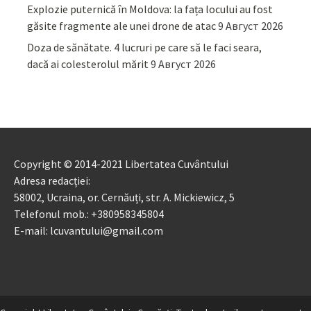
Explozie puternică în Moldova: la fața locului au fost
găsite fragmente ale unei drone de atac
9 Август 2026
Doza de sănătate. 4 lucruri pe care să le faci seara,
dacă ai colesterolul mărit
9 Август 2026
Copyright © 2014-2021 Libertatea Cuvântului
Adresa redacției:
58002, Ucraina, or. Cernăuți, str. A. Mickiewicz, 5
Telefonul mob.: +380958345804
E-mail: lcuvantului@gmail.com