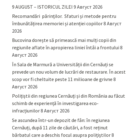
9 AUGUST – ISTORICUL ZILEI
9 Август 2026
Recomandări părinţilor. Sfaturi și metode pentru
îmbunătățirea memoriei și atenției copiilor
8 Август
2026
Bucovina dorește să primească mai mulți copii din
regiunile aflate în apropierea liniei întâi a frontului
8
Август 2026
În Sala de Marmură a Universității din Cernăuți se
prevede un nou volum de lucrări de restaurare. În acest
scop vor fi cheltuite peste 11 milioane de grivne
8
Август 2026
Polițiștii din regiunea Cernăuți și din România au făcut
schimb de experiență în investigarea eco-
infracțiunilor
8 Август 2026
Se ascundea într-un depozit de fân: în regiunea
Cernăuți, după 11 zile de căutări, a fost reținut
bărbatul care a deschis focul asupra polițiștilor
8