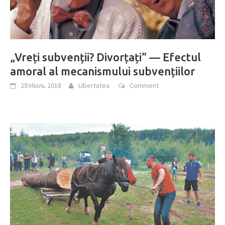
„Vreți subvenții? Divorțați” — Efectul
amoral al mecanismului subvențiilor
29 Июль 2018
Libertatea
Comment