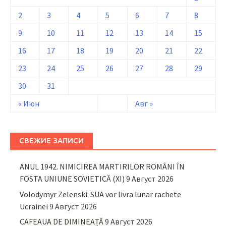
2
3
4
5
6
7
8
9
10
11
12
13
14
15
16
17
18
19
20
21
22
23
24
25
26
27
28
29
30
31
« Июн
Авг »
СВЕЖИЕ ЗАПИСИ
ANUL 1942. NIMICIREA MARTIRILOR ROMÂNI ÎN
FOSTA UNIUNE SOVIETICĂ (XI)
9 Август 2026
Volodymyr Zelenski: SUA vor livra lunar rachete
Ucrainei
9 Август 2026
CAFEAUA DE DIMINEAȚĂ
9 Август 2026