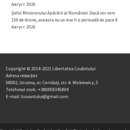
Август 2026
Șeful Ministerului Apărării al României: Dacă vor veni
150 de drone, aceasta nu va mai fi o perioadă de pace
8
Август 2026
Copyright © 2014-2021 Libertatea Cuvântului
Adresa redacției:
58002, Ucraina, or. Cernăuți, str. A. Mickiewicz, 5
Telefonul mob.: +380958345804
E-mail: lcuvantului@gmail.com