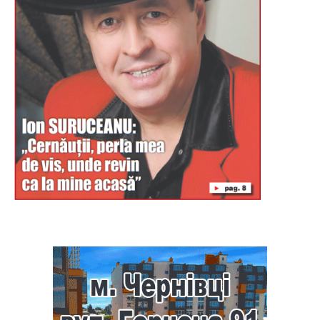
Буковина