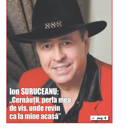
Буковина