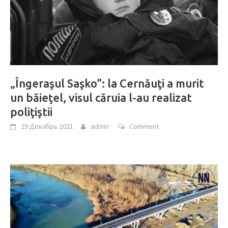
„Îngeraşul Saşko”: la Cernăuţi a murit
un băieţel, visul căruia l-au realizat
poliţiştii
29 Декабрь 2021
admin
Comment