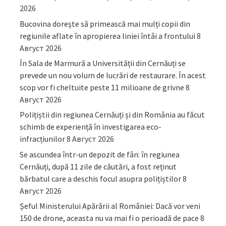
2026
Bucovina dorește să primească mai mulți copii din
regiunile aflate în apropierea liniei întâi a frontului
8
Август 2026
În Sala de Marmură a Universității din Cernăuți se
prevede un nou volum de lucrări de restaurare. În acest
scop vor fi cheltuite peste 11 milioane de grivne
8
Август 2026
Polițiștii din regiunea Cernăuți și din România au făcut
schimb de experiență în investigarea eco-
infracțiunilor
8 Август 2026
Se ascundea într-un depozit de fân: în regiunea
Cernăuți, după 11 zile de căutări, a fost reținut
bărbatul care a deschis focul asupra polițiștilor
8
Август 2026
Șeful Ministerului Apărării al României: Dacă vor veni
150 de drone, aceasta nu va mai fi o perioadă de pace
8