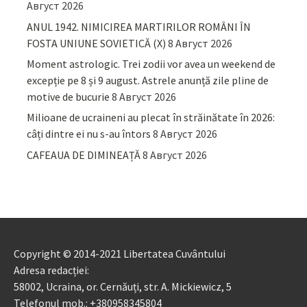
Август 2026
ANUL 1942. NIMICIREA MARTIRILOR ROMÂNI ÎN
FOSTA UNIUNE SOVIETICĂ (X)
8 Август 2026
Moment astrologic. Trei zodii vor avea un weekend de
excepție pe 8 și 9 august. Astrele anunță zile pline de
motive de bucurie
8 Август 2026
Milioane de ucraineni au plecat în străinătate în 2026:
câți dintre ei nu s-au întors
8 Август 2026
CAFEAUA DE DIMINEAȚĂ
8 Август 2026
Copyright © 2014-2021 Libertatea Cuvântului
Adresa redacției:
58002, Ucraina, or. Cernăuți, str. A. Mickiewicz, 5
Telefonul mob.: +380958345804