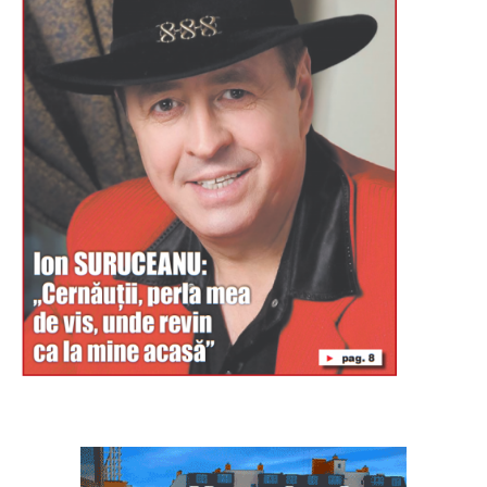
Буковина