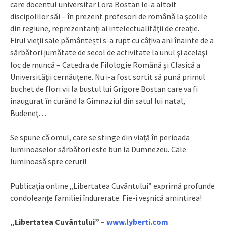
care docentul universitar Lora Bostan le-a altoit
discipolilor săi – în prezent profesori de română la şcolile
din regiune, reprezentanţi ai intelectualităţii de creaţie.
Firul vieţii sale pământeşti s-a rupt cu câţiva ani înainte de a
sărbători jumătate de secol de activitate la unul şi acelaşi
loc de muncă – Catedra de Filologie Română şi Clasică a
Universităţii cernăuţene. Nu i-a fost sortit să pună primul
buchet de flori vii la bustul lui Grigore Bostan care va fi
inaugurat în curând la Gimnaziul din satul lui natal,
Budeneţ…
Se spune că omul, care se stinge din viaţă în perioada
luminoaselor sărbători este bun la Dumnezeu. Cale
luminoasă spre ceruri!
Publicaţia online „Libertatea Cuvântului” exprimă profunde
condoleanţe familiei îndurerate. Fie-i veşnică amintirea!
„Libertatea Cuvântului” –
www.lyberti.com