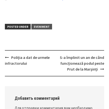
POSTED UNDER
EVENIMENT
Poliţia a dat de urmele
S-a împlinit un an de când
Post
infractorului
funcţionează podul peste
navigation
Prut de la Marşinţi
Добавить комментарий
Для отправки комментария вам необходимо