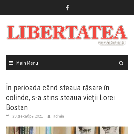
Skip
to
content
Main Menu
În perioada când steaua răsare în
colinde, s-a stins steaua vieţii Lorei
Bostan
29 Декабрь 2021
admin