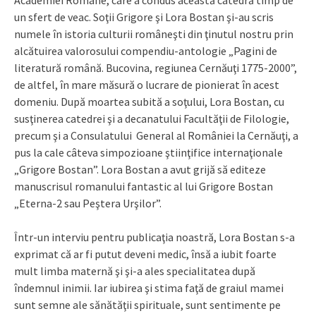
un sfert de veac. Soţii Grigore şi Lora Bostan şi-au scris
numele în istoria culturii româneşti din ţinutul nostru prin
alcătuirea valorosului compendiu-antologie „Pagini de
literatură română. Bucovina, regiunea Cernăuţi 1775-2000”,
de altfel, în mare măsură o lucrare de pionierat în acest
domeniu. După moartea subită a soţului, Lora Bostan, cu
susţinerea catedrei şi a decanatului Facultăţii de Filologie,
precum şi a Consulatului General al României la Cernăuţi, a
pus la cale câteva simpozioane ştiinţifice internaţionale
„Grigore Bostan”. Lora Bostan a avut grijă să editeze
manuscrisul romanului fantastic al lui Grigore Bostan
„Eterna-2 sau Peştera Urşilor”.
Într-un interviu pentru publicaţia noastră, Lora Bostan s-a
exprimat că ar fi putut deveni medic, însă a iubit foarte
mult limba maternă şi şi-a ales specialitatea după
îndemnul inimii. Iar iubirea şi stima faţă de graiul mamei
sunt semne ale sănătăţii spirituale, sunt sentimente pe