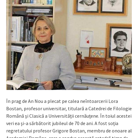
În prag de An Nou a plecat pe calea neîntoarcerii Lora
Bostan, profesor universitar, titulară a Catedrei de Filologie
Română şi Clasică a Universităţii cernăuţene. În toiul acestei
veri ea şi-a sărbătorit jubileul de 70 de ani. A fost soţia
regretatului profesor Grigore Bostan, membru de onoare al
Academiei Române, care a condus această catedră timp de