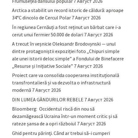
Frumusețea dansului popular
7 Август 2026
Arctica a stabilit un record istoric de căldură: aproape
34°C dincolo de Cercul Polar
7 Август 2026
În regiunea Cernăuți a fost reținut un bărbat care i-a
cerut unui fermier 50.000 de dolari
7 Август 2026
A trecut în veșnicie Oleksandr Brodovynski — unul
dintre protagoniștii expoziției foto „Chipuri simple
ale unei istorii deloc simple” a Fondului de Binefacere
„Resurse și Inițiative Sociale”
7 Август 2026
Proiect care va consolida cooperarea instituțională
transfrontalieră și va dezvolta o infrastructură
modernă
7 Август 2026
DIN LUMEA GÂNDURILOR REBELE
7 Август 2026
Bloomberg: Occidentul riscă din nou să
dezamăgească Ucraina într-un moment critic și să
rateze șansa de a opri războiul
7 Август 2026
Ghid pentru părinţi. Când ar trebui să-i cumperi