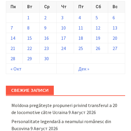
Пн
Вт
Ср
Чт
Пт
Сб
Вс
1
2
3
4
5
6
7
8
9
10
11
12
13
14
15
16
17
18
19
20
21
22
23
24
25
26
27
28
29
30
« Окт
Дек »
СВЕЖИЕ ЗАПИСИ
Moldova pregătește propuneri privind transferul a 20
de locomotive către Ucraina
9 Август 2026
Personalitate legendară a neamului românesc din
Bucovina
9 Август 2026