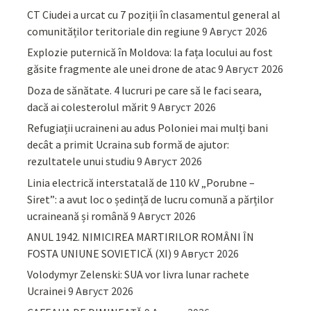
CT Ciudei a urcat cu 7 poziții în clasamentul general al
comunităților teritoriale din regiune
9 Август 2026
Explozie puternică în Moldova: la fața locului au fost
găsite fragmente ale unei drone de atac
9 Август 2026
Doza de sănătate. 4 lucruri pe care să le faci seara,
dacă ai colesterolul mărit
9 Август 2026
Refugiații ucraineni au adus Poloniei mai mulți bani
decât a primit Ucraina sub formă de ajutor:
rezultatele unui studiu
9 Август 2026
Linia electrică interstatală de 110 kV „Porubne –
Siret”: a avut loc o ședință de lucru comună a părților
ucraineană și română
9 Август 2026
ANUL 1942. NIMICIREA MARTIRILOR ROMÂNI ÎN
FOSTA UNIUNE SOVIETICĂ (XI)
9 Август 2026
Volodymyr Zelenski: SUA vor livra lunar rachete
Ucrainei
9 Август 2026