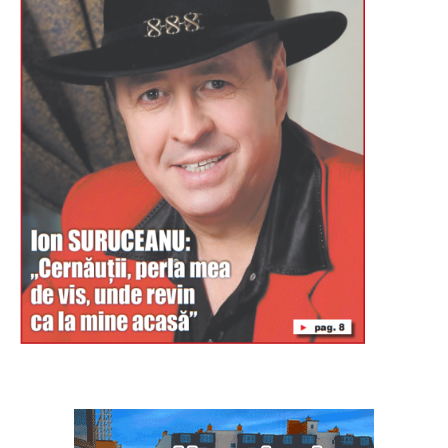
Буковина