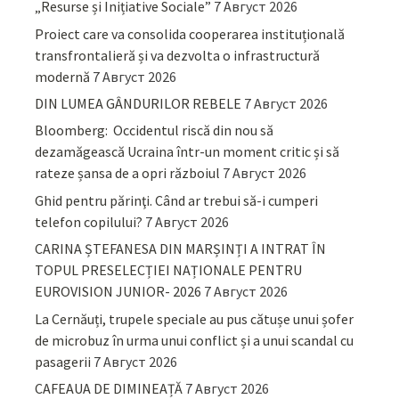
„Resurse și Inițiative Sociale”
7 Август 2026
Proiect care va consolida cooperarea instituțională
transfrontalieră și va dezvolta o infrastructură
modernă
7 Август 2026
DIN LUMEA GÂNDURILOR REBELE
7 Август 2026
Bloomberg: Occidentul riscă din nou să
dezamăgească Ucraina într-un moment critic și să
rateze șansa de a opri războiul
7 Август 2026
Ghid pentru părinţi. Când ar trebui să-i cumperi
telefon copilului?
7 Август 2026
CARINA ȘTEFANESA DIN MARȘINȚI A INTRAT ÎN
TOPUL PRESELECȚIEI NAȚIONALE PENTRU
EUROVISION JUNIOR- 2026
7 Август 2026
La Cernăuți, trupele speciale au pus cătușe unui șofer
de microbuz în urma unui conflict și a unui scandal cu
pasagerii
7 Август 2026
CAFEAUA DE DIMINEAȚĂ
7 Август 2026