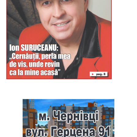
Буковина