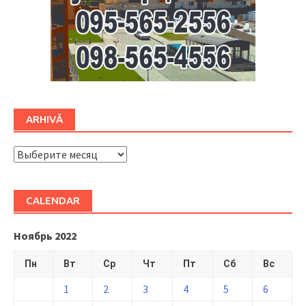
ARHIVĂ
ARHIVĂ
CALENDAR
Ноябрь 2022
Пн
Вт
Ср
Чт
Пт
Сб
Вс
1
2
3
4
5
6