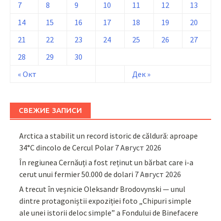
7
8
9
10
11
12
13
14
15
16
17
18
19
20
21
22
23
24
25
26
27
28
29
30
« Окт
Дек »
СВЕЖИЕ ЗАПИСИ
Arctica a stabilit un record istoric de căldură: aproape
34°C dincolo de Cercul Polar
7 Август 2026
În regiunea Cernăuți a fost reținut un bărbat care i-a
cerut unui fermier 50.000 de dolari
7 Август 2026
A trecut în veșnicie Oleksandr Brodovynski — unul
dintre protagoniștii expoziției foto „Chipuri simple
ale unei istorii deloc simple” a Fondului de Binefacere