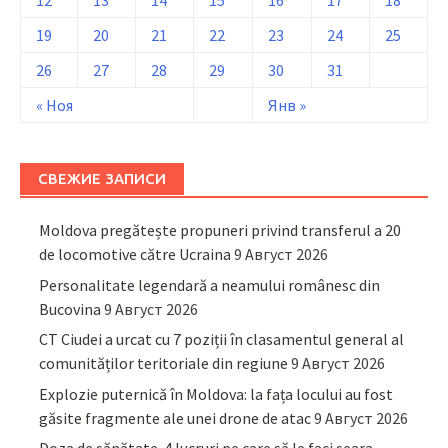
12
13
14
15
16
17
18
19
20
21
22
23
24
25
26
27
28
29
30
31
« Ноя
Янв »
СВЕЖИЕ ЗАПИСИ
Moldova pregătește propuneri privind transferul a 20
de locomotive către Ucraina
9 Август 2026
Personalitate legendară a neamului românesc din
Bucovina
9 Август 2026
CT Ciudei a urcat cu 7 poziții în clasamentul general al
comunităților teritoriale din regiune
9 Август 2026
Explozie puternică în Moldova: la fața locului au fost
găsite fragmente ale unei drone de atac
9 Август 2026