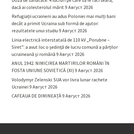
Doza de sănătate. 4 lucruri pe care să le faci seara,
dacă ai colesterolul mărit
9 Август 2026
Refugiații ucraineni au adus Poloniei mai mulți bani
decât a primit Ucraina sub formă de ajutor:
rezultatele unui studiu
9 Август 2026
Linia electrică interstatală de 110 kV „Porubne –
Siret”: a avut loc o ședință de lucru comună a părților
ucraineană și română
9 Август 2026
ANUL 1942. NIMICIREA MARTIRILOR ROMÂNI ÎN
FOSTA UNIUNE SOVIETICĂ (XI)
9 Август 2026
Volodymyr Zelenski: SUA vor livra lunar rachete
Ucrainei
9 Август 2026
CAFEAUA DE DIMINEAȚĂ
9 Август 2026