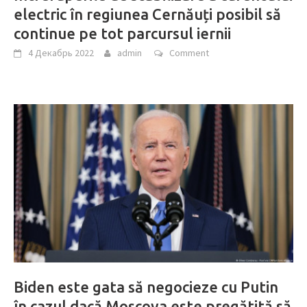
electric în regiunea Cernăuți posibil să
continue pe tot parcursul iernii
4 Декабрь 2022
admin
Comment
Biden este gata să negocieze cu Putin
în cazul dacă Moscova este pregătită să