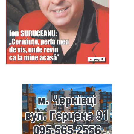
Буковина