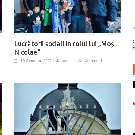
h
C
Lucrătorii sociali în rolul lui „Moș
D
Nicolae”
19 Декабрь 2022
admin
Comment