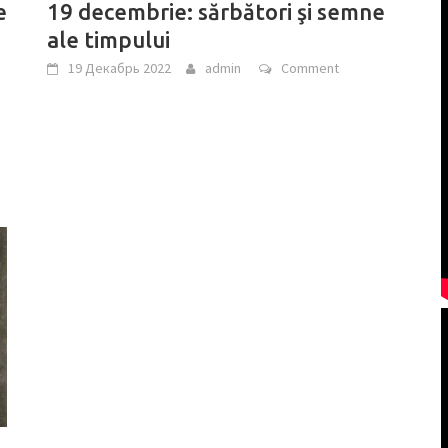
e
19 decembrie: sărbători şi semne
ale timpului
19 Декабрь 2022
admin
Comment