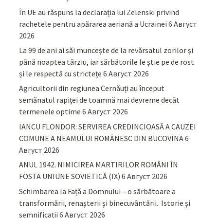
În UE au răspuns la declarația lui Zelenski privind
rachetele pentru apărarea aeriană a Ucrainei
6 Август
2026
La 99 de ani ai săi muncește de la revărsatul zorilor și
până noaptea târziu, iar sărbătorile le știe pe de rost
și le respectă cu strictețe
6 Август 2026
Agricultorii din regiunea Cernăuți au început
semănatul rapiței de toamnă mai devreme decât
termenele optime
6 Август 2026
IANCU FLONDOR: SERVIREA CREDINCIOASĂ A CAUZEI
COMUNE A NEAMULUI ROMÂNESC DIN BUCOVINA
6
Август 2026
ANUL 1942. NIMICIREA MARTIRILOR ROMÂNI ÎN
FOSTA UNIUNE SOVIETICĂ (IX)
6 Август 2026
Schimbarea la Față a Domnului – o sărbătoare a
transformării, renașterii și binecuvântării. Istorie și
semnificații
6 Август 2026