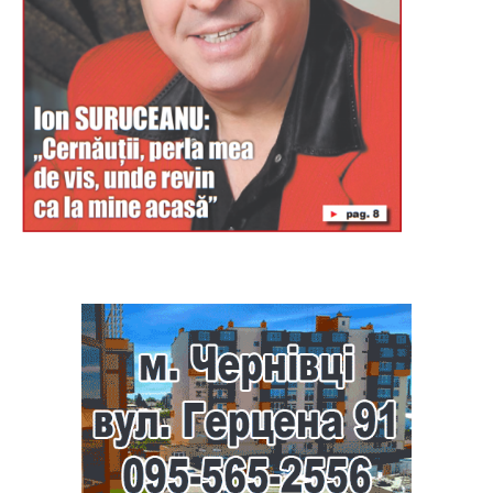
Буковина