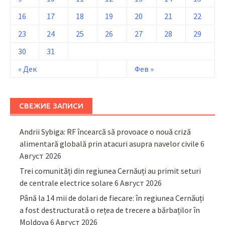
16
17
18
19
20
21
22
23
24
25
26
27
28
29
30
31
« Дек
Фев »
СВЕЖИЕ ЗАПИСИ
Andrii Sybiga: RF încearcă să provoace o nouă criză
alimentară globală prin atacuri asupra navelor civile
6
Август 2026
Trei comunități din regiunea Cernăuți au primit seturi
de centrale electrice solare
6 Август 2026
Până la 14 mii de dolari de fiecare: în regiunea Cernăuți
a fost destructurată o rețea de trecere a bărbaților în
Moldova
6 Август 2026