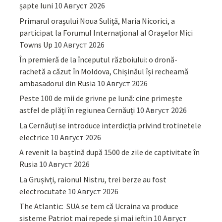
șapte luni
10 Август 2026
Primarul orașului Noua Suliță, Maria Nicorici, a
participat la Forumul Internațional al Orașelor Mici
Towns Up
10 Август 2026
În premieră de la începutul războiului: o dronă-
rachetă a căzut în Moldova, Chișinăul își recheamă
ambasadorul din Rusia
10 Август 2026
Peste 100 de mii de grivne pe lună: cine primește
astfel de plăți în regiunea Cernăuți
10 Август 2026
La Cernăuți se introduce interdicția privind trotinetele
electrice
10 Август 2026
A revenit la baștină după 1500 de zile de captivitate în
Rusia
10 Август 2026
La Grușivți, raionul Nistru, trei berze au fost
electrocutate
10 Август 2026
The Atlantic: SUA se tem că Ucraina va produce
sisteme Patriot mai repede și mai ieftin
10 Август