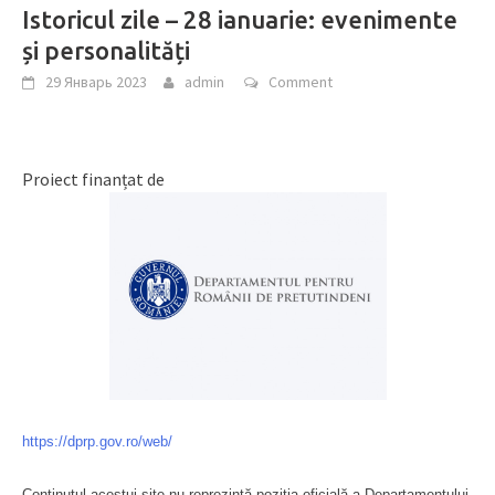
Istoricul zile – 28 ianuarie: evenimente
și personalități
29 Январь 2023
admin
Comment
Proiect finanțat de
https://dprp.gov.ro/web/
Conținutul acestui site nu reprezintă poziția oficială a Departamentului