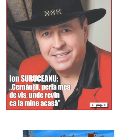
Буковина