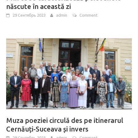
născute în această zi
29 Сентябрь 2023
admin
Comment
Muza poeziei circulă des pe itinerarul
Cernăuți-Suceava și invers
29 Сентябрь 2023
admin
Comment