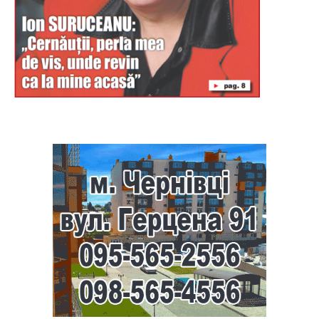
Буковина