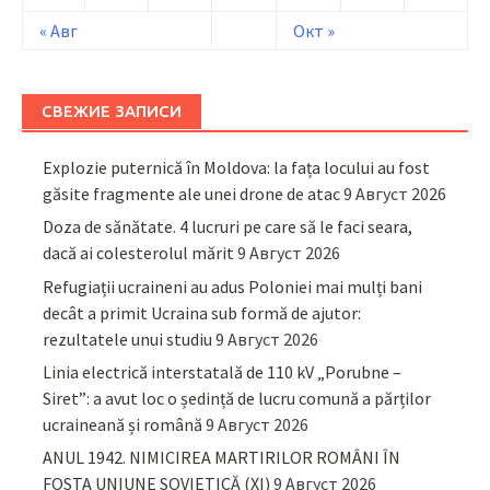
« Авг
Окт »
СВЕЖИЕ ЗАПИСИ
Explozie puternică în Moldova: la fața locului au fost
găsite fragmente ale unei drone de atac
9 Август 2026
Doza de sănătate. 4 lucruri pe care să le faci seara,
dacă ai colesterolul mărit
9 Август 2026
Refugiații ucraineni au adus Poloniei mai mulți bani
decât a primit Ucraina sub formă de ajutor:
rezultatele unui studiu
9 Август 2026
Linia electrică interstatală de 110 kV „Porubne –
Siret”: a avut loc o ședință de lucru comună a părților
ucraineană și română
9 Август 2026
ANUL 1942. NIMICIREA MARTIRILOR ROMÂNI ÎN
FOSTA UNIUNE SOVIETICĂ (XI)
9 Август 2026