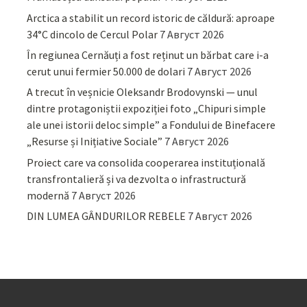
Arctica a stabilit un record istoric de căldură: aproape
34°C dincolo de Cercul Polar
7 Август 2026
În regiunea Cernăuți a fost reținut un bărbat care i-a
cerut unui fermier 50.000 de dolari
7 Август 2026
A trecut în veșnicie Oleksandr Brodovynski — unul
dintre protagoniștii expoziției foto „Chipuri simple
ale unei istorii deloc simple” a Fondului de Binefacere
„Resurse și Inițiative Sociale”
7 Август 2026
Proiect care va consolida cooperarea instituțională
transfrontalieră și va dezvolta o infrastructură
modernă
7 Август 2026
DIN LUMEA GÂNDURILOR REBELE
7 Август 2026