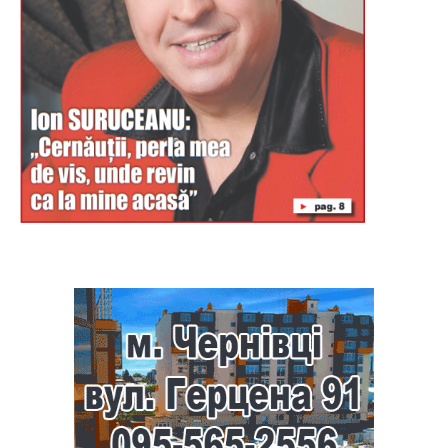
Буковина