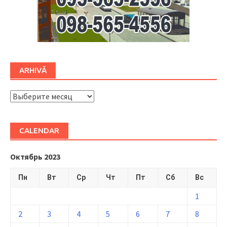
ARHIVĂ
ARHIVĂ
CALENDAR
Октябрь 2023
Пн
Вт
Ср
Чт
Пт
Сб
Вс
1
2
3
4
5
6
7
8