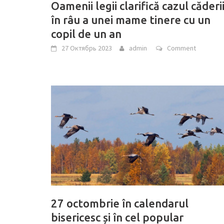
Oamenii legii clarifică cazul căderi
în râu a unei mame tinere cu un
copil de un an
27 Октябрь 2023
admin
Comment
27 octombrie în calendarul
bisericesc și în cel popular