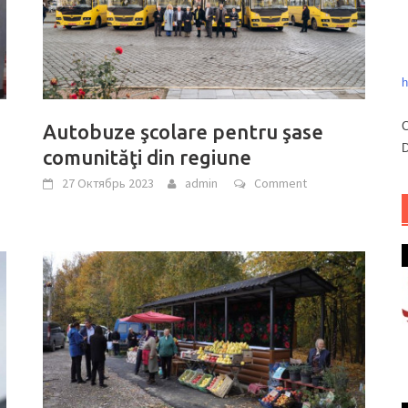
h
C
Autobuze şcolare pentru şase
D
comunităţi din regiune
27 Октябрь 2023
admin
Comment