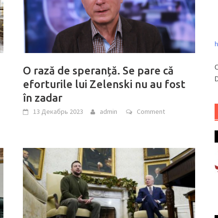
h
C
O rază de speranță. Se pare că
D
eforturile lui Zelenski nu au fost
în zadar
13 Декабрь 2023
admin
Comment