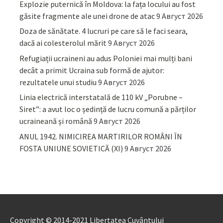
Explozie puternică în Moldova: la fața locului au fost
găsite fragmente ale unei drone de atac
9 Август 2026
Doza de sănătate. 4 lucruri pe care să le faci seara,
dacă ai colesterolul mărit
9 Август 2026
Refugiații ucraineni au adus Poloniei mai mulți bani
decât a primit Ucraina sub formă de ajutor:
rezultatele unui studiu
9 Август 2026
Linia electrică interstatală de 110 kV „Porubne –
Siret”: a avut loc o ședință de lucru comună a părților
ucraineană și română
9 Август 2026
ANUL 1942. NIMICIREA MARTIRILOR ROMÂNI ÎN
FOSTA UNIUNE SOVIETICĂ (XI)
9 Август 2026
Copyright © 2014-2021 Libertatea Cuvântului