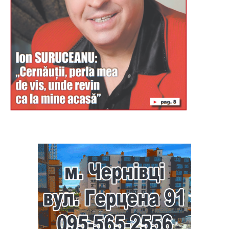
Буковина