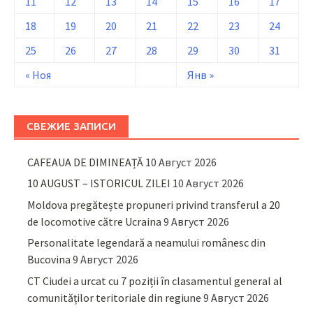
11
12
13
14
15
16
17
18
19
20
21
22
23
24
25
26
27
28
29
30
31
« Ноя
Янв »
СВЕЖИЕ ЗАПИСИ
CAFEAUA DE DIMINEAȚĂ
10 Август 2026
10 AUGUST – ISTORICUL ZILEI
10 Август 2026
Moldova pregătește propuneri privind transferul a 20
de locomotive către Ucraina
9 Август 2026
Personalitate legendară a neamului românesc din
Bucovina
9 Август 2026
CT Ciudei a urcat cu 7 poziții în clasamentul general al
comunităților teritoriale din regiune
9 Август 2026