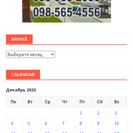
ARHIVĂ
ARHIVĂ
CALENDAR
Декабрь 2023
Пн
Вт
Ср
Чт
Пт
Сб
Вс
1
2
3
4
5
6
7
8
9
10