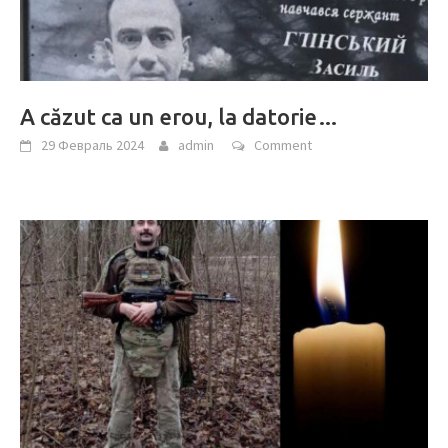
A căzut ca un erou, la datorie…
29 Февраль 2024
admin
Comment