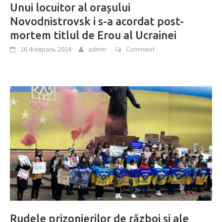
Unui locuitor al orașului
Novodnistrovsk i s-a acordat post-
mortem titlul de Erou al Ucrainei
26 Февраль 2024
admin
Comment
Rudele prizonierilor de război și ale