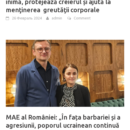
inimă, protejează creierul și ajută la
menţinerea greutăţii corporale
26 Февраль 2024
admin
Comment
MAE al României: „În fața barbariei și a
agresiunii, poporul ucrainean continuă