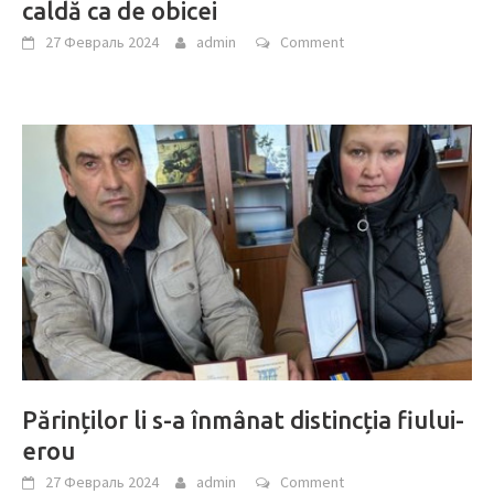
caldă ca de obicei
27 Февраль 2024
admin
Comment
Părinților li s-a înmânat distincția fiului-
erou
27 Февраль 2024
admin
Comment