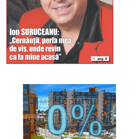
Буковина