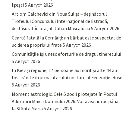
Igești
5 Август 2026
Artiom Galchevici din Noua Suliță – deținătorul
Trofeului Concursului Internațional de Estradă,
desfășurat în orașul italian Mascalucia
5 Август 2026
Ceartă fatală la Cernăuți: un bărbat este suspectat de
uciderea propriului frate
5 Август 2026
Comunitățile își unesc eforturile de dragul tineretului
5 Август 2026
În Kiev și regiune, 17 persoane au murit și alte 44 au
fost rănite în urma atacului nocturn al Federației Ruse
5 Август 2026
Moment astrologic. Cele 5 zodii protejate în Postul
Adormirii Maicii Domnului 2026. Vor avea noroc până
la Sfânta Maria
5 Август 2026