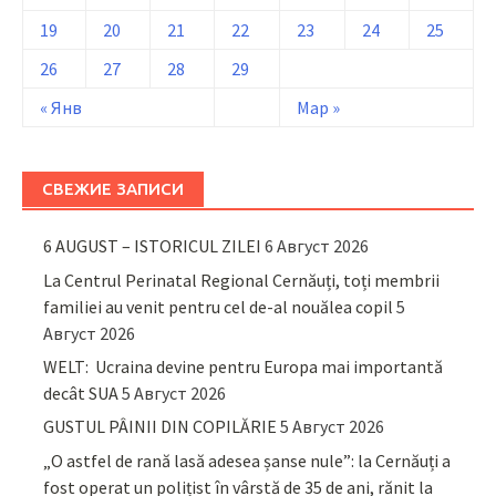
19
20
21
22
23
24
25
26
27
28
29
« Янв
Мар »
СВЕЖИЕ ЗАПИСИ
6 AUGUST – ISTORICUL ZILEI
6 Август 2026
La Centrul Perinatal Regional Cernăuți, toți membrii
familiei au venit pentru cel de-al nouălea copil
5
Август 2026
WELT: Ucraina devine pentru Europa mai importantă
decât SUA
5 Август 2026
GUSTUL PÂINII DIN COPILĂRIE
5 Август 2026
„O astfel de rană lasă adesea șanse nule”: la Cernăuți a
fost operat un polițist în vârstă de 35 de ani, rănit la