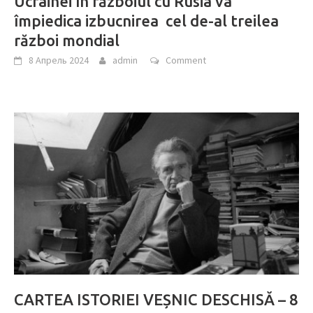
Ucrainei în războiul cu Rusia va
împiedica izbucnirea cel de-al treilea
război mondial
8 Апрель 2024
admin
Comment
CARTEA ISTORIEI VEȘNIC DESCHISĂ – 8