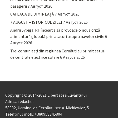
pasagerii
7 Август 2026
CAFEAUA DE DIMINEAȚĂ
7 Август 2026
7 AUGUST – ISTORICUL ZILEI
7 Август 2026
Andrii Sybiga: RF încearcă să provoace o nouă criză
alimentară globală prin atacuri asupra navelor civile
6
Август 2026
Trei comunități din regiunea Cernăuți au primit seturi
de centrale electrice solare
6 Август 2026
Copyright © 2014-2021 Libertatea Cuvântului
Adresa redacției:
58002, Ucraina, or. Cernăuți, str. A. Mickiewicz, 5
Telefonul mob.: +380958345804