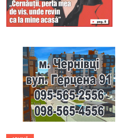
Буковина