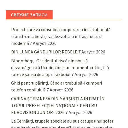
СВЕЖИЕ ЗАПИСИ
Proiect care va consolida cooperarea instituțională
transfrontalieră și va dezvolta o infrastructură
modernă
7 Август 2026
DIN LUMEA GÂNDURILOR REBELE
7 Август 2026
Bloomberg: Occidentul riscă din nou să
dezamăgească Ucraina într-un moment critic și să
rateze șansa de a opri războiul
7 Август 2026
Ghid pentru părinţi. Când ar trebui să-i cumperi
telefon copilului?
7 Август 2026
CARINA ȘTEFANESA DIN MARȘINȚI A INTRAT ÎN
TOPUL PRESELECȚIEI NAȚIONALE PENTRU
EUROVISION JUNIOR- 2026
7 Август 2026
La Cernăuți, trupele speciale au pus cătușe unui șofer
de microbuz în urma unui conflict și a unui scandal cu