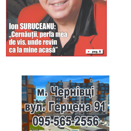
Буковина