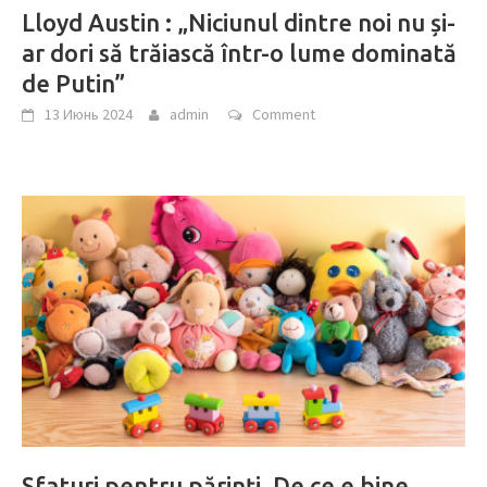
Lloyd Austin : „Niciunul dintre noi nu și-
ar dori să trăiască într-o lume dominată
de Putin”
13 Июнь 2024
admin
Comment
Sfaturi pentru părinţi. De ce e bine