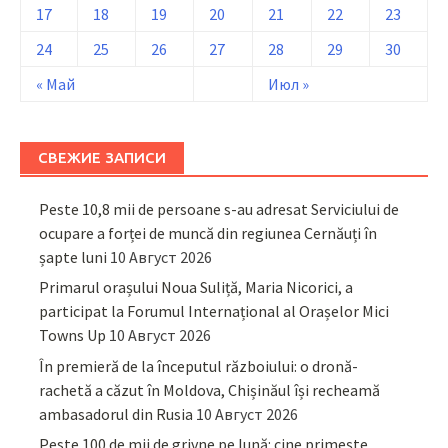
17
18
19
20
21
22
23
24
25
26
27
28
29
30
« Май
Июл »
СВЕЖИЕ ЗАПИСИ
Peste 10,8 mii de persoane s-au adresat Serviciului de
ocupare a forței de muncă din regiunea Cernăuți în
șapte luni
10 Август 2026
Primarul orașului Noua Suliță, Maria Nicorici, a
participat la Forumul Internațional al Orașelor Mici
Towns Up
10 Август 2026
În premieră de la începutul războiului: o dronă-
rachetă a căzut în Moldova, Chișinăul își recheamă
ambasadorul din Rusia
10 Август 2026
Peste 100 de mii de grivne pe lună: cine primește