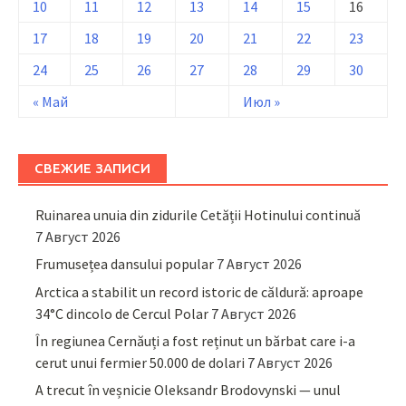
10
11
12
13
14
15
16
17
18
19
20
21
22
23
24
25
26
27
28
29
30
« Май
Июл »
СВЕЖИЕ ЗАПИСИ
Ruinarea unuia din zidurile Cetății Hotinului continuă
7 Август 2026
Frumusețea dansului popular
7 Август 2026
Arctica a stabilit un record istoric de căldură: aproape
34°C dincolo de Cercul Polar
7 Август 2026
În regiunea Cernăuți a fost reținut un bărbat care i-a
cerut unui fermier 50.000 de dolari
7 Август 2026
A trecut în veșnicie Oleksandr Brodovynski — unul