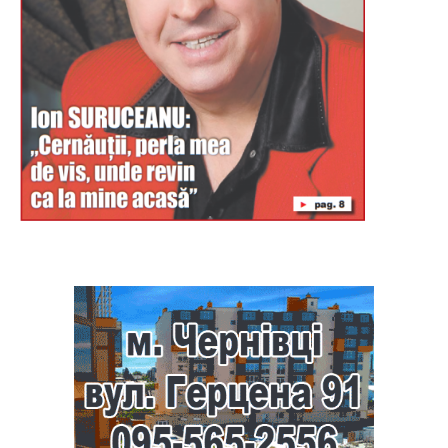
Буковина