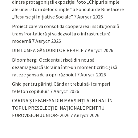
dintre protagoniștii expoziției foto „Chipuri simple
ale unei istorii deloc simple” a Fondului de Binefacere
„Resurse și Inițiative Sociale”
7 Август 2026
Proiect care va consolida cooperarea instituțională
transfrontalieră și va dezvolta o infrastructură
modernă
7 Август 2026
DIN LUMEA GÂNDURILOR REBELE
7 Август 2026
Bloomberg: Occidentul riscă din nou să
dezamăgească Ucraina într-un moment critic și să
rateze șansa de a opri războiul
7 Август 2026
Ghid pentru părinţi. Când ar trebui să-i cumperi
telefon copilului?
7 Август 2026
CARINA ȘTEFANESA DIN MARȘINȚI A INTRAT ÎN
TOPUL PRESELECȚIEI NAȚIONALE PENTRU
EUROVISION JUNIOR- 2026
7 Август 2026