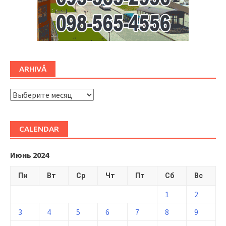
ARHIVĂ
ARHIVĂ
CALENDAR
Июнь 2024
Пн
Вт
Ср
Чт
Пт
Сб
Вс
1
2
3
4
5
6
7
8
9