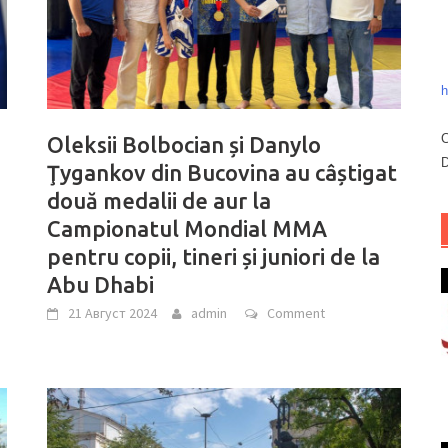
h
C
Oleksii Bolbocian și Danylo
D
Ţygankov din Bucovina au câștigat
două medalii de aur la
Campionatul Mondial MMA
pentru copii, tineri și juniori de la
Abu Dhabi
21 Август 2024
admin
Comment