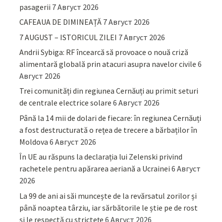
pasagerii
7 Август 2026
CAFEAUA DE DIMINEAȚĂ
7 Август 2026
7 AUGUST – ISTORICUL ZILEI
7 Август 2026
Andrii Sybiga: RF încearcă să provoace o nouă criză
alimentară globală prin atacuri asupra navelor civile
6
Август 2026
Trei comunități din regiunea Cernăuți au primit seturi
de centrale electrice solare
6 Август 2026
Până la 14 mii de dolari de fiecare: în regiunea Cernăuți
a fost destructurată o rețea de trecere a bărbaților în
Moldova
6 Август 2026
În UE au răspuns la declarația lui Zelenski privind
rachetele pentru apărarea aeriană a Ucrainei
6 Август
2026
La 99 de ani ai săi muncește de la revărsatul zorilor și
până noaptea târziu, iar sărbătorile le știe pe de rost
și le respectă cu strictețe
6 Август 2026