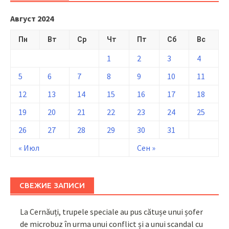
Август 2024
Пн
Вт
Ср
Чт
Пт
Сб
Вс
1
2
3
4
5
6
7
8
9
10
11
12
13
14
15
16
17
18
19
20
21
22
23
24
25
26
27
28
29
30
31
« Июл
Сен »
СВЕЖИЕ ЗАПИСИ
La Cernăuți, trupele speciale au pus cătușe unui șofer
de microbuz în urma unui conflict și a unui scandal cu