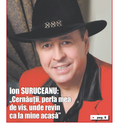
Буковина