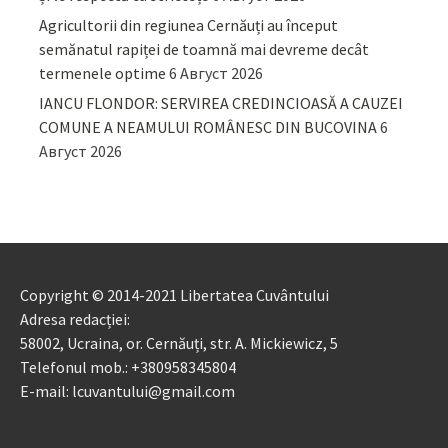
Agricultorii din regiunea Cernăuți au început
semănatul rapiței de toamnă mai devreme decât
termenele optime
6 Август 2026
IANCU FLONDOR: SERVIREA CREDINCIOASĂ A CAUZEI
COMUNE A NEAMULUI ROMÂNESC DIN BUCOVINA
6
Август 2026
Copyright © 2014-2021 Libertatea Cuvântului
Adresa redacției:
58002, Ucraina, or. Cernăuți, str. A. Mickiewicz, 5
Telefonul mob.: +380958345804
E-mail: lcuvantului@gmail.com