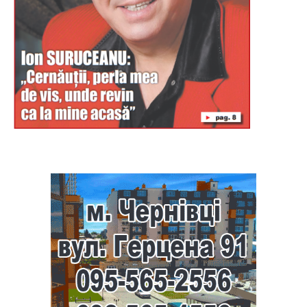
Буковина