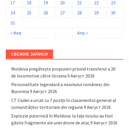
17
18
19
20
21
22
23
24
25
26
27
28
29
30
31
« Фев
Апр »
СВЕЖИЕ ЗАПИСИ
Moldova pregătește propuneri privind transferul a 20
de locomotive către Ucraina
9 Август 2026
Personalitate legendară a neamului românesc din
Bucovina
9 Август 2026
CT Ciudei a urcat cu 7 poziții în clasamentul general al
comunităților teritoriale din regiune
9 Август 2026
Explozie puternică în Moldova: la fața locului au fost
găsite fragmente ale unei drone de atac
9 Август 2026