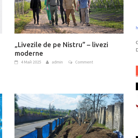
h
C
„Livezile de pe Nistru” – livezi
D
moderne
4 Май 2025
admin
Comment