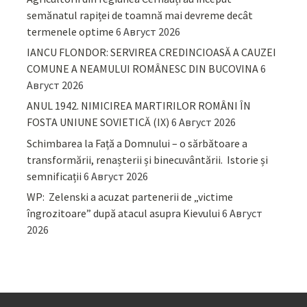
semănatul rapiței de toamnă mai devreme decât
termenele optime
6 Август 2026
IANCU FLONDOR: SERVIREA CREDINCIOASĂ A CAUZEI
COMUNE A NEAMULUI ROMÂNESC DIN BUCOVINA
6
Август 2026
ANUL 1942. NIMICIREA MARTIRILOR ROMÂNI ÎN
FOSTA UNIUNE SOVIETICĂ (IX)
6 Август 2026
Schimbarea la Față a Domnului – o sărbătoare a
transformării, renașterii și binecuvântării. Istorie și
semnificații
6 Август 2026
WP: Zelenski a acuzat partenerii de „victime
îngrozitoare” după atacul asupra Kievului
6 Август
2026