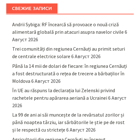
СВЕЖИЕ ЗАПИСИ
Andrii Sybiga: RF încearcă să provoace o nouă criză
alimentară globală prin atacuri asupra navelor civile
6
Август 2026
Trei comunități din regiunea Cernăuți au primit seturi
de centrale electrice solare
6 Август 2026
Până la 14 mii de dolari de fiecare: în regiunea Cernăuți
a fost destructurată o rețea de trecere a bărbaților în
Moldova
6 Август 2026
În UE au răspuns la declarația lui Zelenski privind
rachetele pentru apărarea aeriană a Ucrainei
6 Август
2026
La 99 de ani ai săi muncește de la revărsatul zorilor și
până noaptea târziu, iar sărbătorile le știe pe de rost
și le respectă cu strictețe
6 Август 2026
Agricultorii din regiunea Cernăuți au început