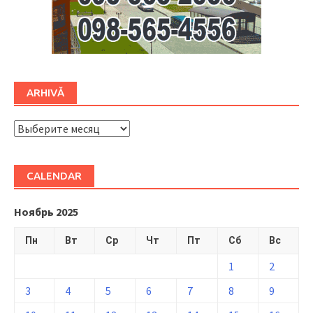
ARHIVĂ
ARHIVĂ
CALENDAR
Ноябрь 2025
Пн
Вт
Ср
Чт
Пт
Сб
Вс
1
2
3
4
5
6
7
8
9