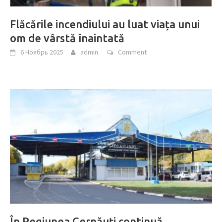
Flăcările incendiului au luat viața unui
om de vârstă înaintată
6 Ноябрь 2025
admin
Comment
În Regiunea Cernăuți continuă