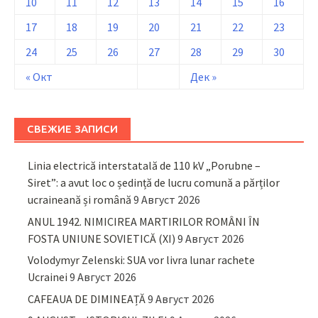
10
11
12
13
14
15
16
17
18
19
20
21
22
23
24
25
26
27
28
29
30
« Окт
Дек »
СВЕЖИЕ ЗАПИСИ
Linia electrică interstatală de 110 kV „Porubne –
Siret”: a avut loc o ședință de lucru comună a părților
ucraineană și română
9 Август 2026
ANUL 1942. NIMICIREA MARTIRILOR ROMÂNI ÎN
FOSTA UNIUNE SOVIETICĂ (XI)
9 Август 2026
Volodymyr Zelenski: SUA vor livra lunar rachete
Ucrainei
9 Август 2026
CAFEAUA DE DIMINEAȚĂ
9 Август 2026