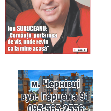
Буковина