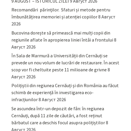
9 AUGUST – ISTORICUL ZILEI
9 Август 2026
Recomandări părinţilor. Sfaturi și metode pentru
îmbunătățirea memoriei și atenției copiilor
8 Август
2026
Bucovina dorește să primească mai mulți copii din
regiunile aflate în apropierea liniei întâi a frontului
8
Август 2026
În Sala de Marmură a Universității din Cernăuți se
prevede un nou volum de lucrări de restaurare. În acest
scop vor fi cheltuite peste 11 milioane de grivne
8
Август 2026
Polițiștii din regiunea Cernăuți și din România au făcut
schimb de experiență în investigarea eco-
infracțiunilor
8 Август 2026
Se ascundea într-un depozit de fân: în regiunea
Cernăuți, după 11 zile de căutări, a fost reținut
bărbatul care a deschis focul asupra polițiștilor
8
Август 2026