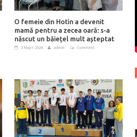
O femeie din Hotin a devenit
mamă pentru a zecea oară: s-a
născut un băiețel mult așteptat
3 Март 2026
admin
Comment