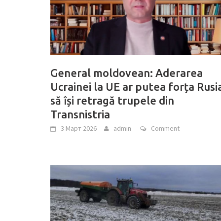
General moldovean: Aderarea
Ucrainei la UE ar putea forța Rusi
să își retragă trupele din
Transnistria
3 Март 2026
admin
Comment