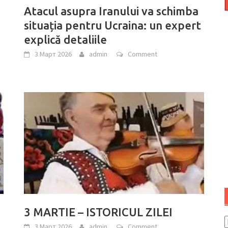
Atacul asupra Iranului va schimba
situația pentru Ucraina: un expert
explică detaliile
3 Март 2026
admin
Comment
3 MARTIE – ISTORICUL ZILEI
3 Март 2026
admin
Comment