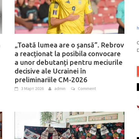
h
C
ă
„Toată lumea are o șansă”. Rebrov
D
a reacționat la posibila convocare
a unor debutanți pentru meciurile
decisive ale Ucrainei în
preliminariile CM-2026
3 Март 2026
admin
Comment