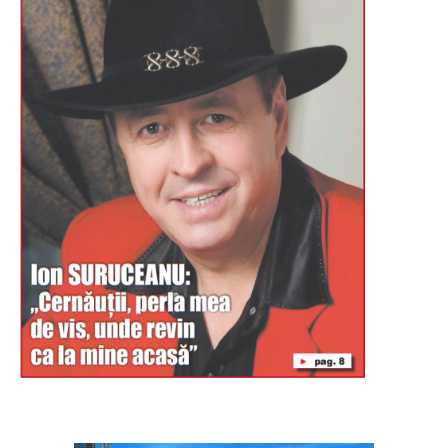
Буковина