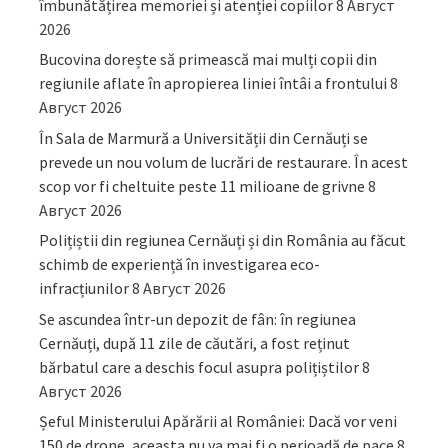
îmbunătățirea memoriei și atenției copiilor
8 Август
2026
Bucovina dorește să primească mai mulți copii din
regiunile aflate în apropierea liniei întâi a frontului
8
Август 2026
În Sala de Marmură a Universității din Cernăuți se
prevede un nou volum de lucrări de restaurare. În acest
scop vor fi cheltuite peste 11 milioane de grivne
8
Август 2026
Polițiștii din regiunea Cernăuți și din România au făcut
schimb de experiență în investigarea eco-
infracțiunilor
8 Август 2026
Se ascundea într-un depozit de fân: în regiunea
Cernăuți, după 11 zile de căutări, a fost reținut
bărbatul care a deschis focul asupra polițiștilor
8
Август 2026
Șeful Ministerului Apărării al României: Dacă vor veni
150 de drone, aceasta nu va mai fi o perioadă de pace
8