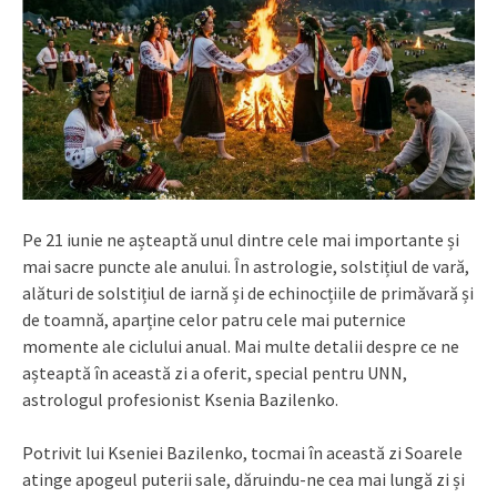
Pe 21 iunie ne așteaptă unul dintre cele mai importante și
mai sacre puncte ale anului. În astrologie, solstițiul de vară,
alături de solstițiul de iarnă și de echinocțiile de primăvară și
de toamnă, aparține celor patru cele mai puternice
momente ale ciclului anual. Mai multe detalii despre ce ne
așteaptă în această zi a oferit, special pentru UNN,
astrologul profesionist Ksenia Bazilenko.
Potrivit lui Kseniei Bazilenko, tocmai în această zi Soarele
atinge apogeul puterii sale, dăruindu-ne cea mai lungă zi și