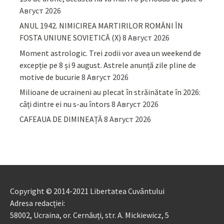
Август 2026
ANUL 1942. NIMICIREA MARTIRILOR ROMÂNI ÎN
FOSTA UNIUNE SOVIETICĂ (X)
8 Август 2026
Moment astrologic. Trei zodii vor avea un weekend de
excepție pe 8 și 9 august. Astrele anunță zile pline de
motive de bucurie
8 Август 2026
Milioane de ucraineni au plecat în străinătate în 2026:
câți dintre ei nu s-au întors
8 Август 2026
CAFEAUA DE DIMINEAȚĂ
8 Август 2026
Copyright © 2014-2021 Libertatea Cuvântului
Adresa redacției:
58002, Ucraina, or. Cernăuți, str. A. Mickiewicz, 5