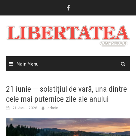
Skip
to
content
Main Menu
21 iunie — solstițiul de vară, una dintre
cele mai puternice zile ale anului
21 Июнь 2026
admin