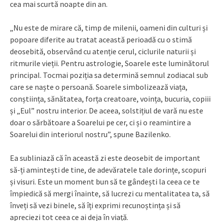
cea mai scurtă noapte din an.
„Nu este de mirare că, timp de milenii, oameni din culturi și
popoare diferite au tratat această perioadă cu o stimă
deosebită, observând cu atenție cerul, ciclurile naturii și
ritmurile vieții. Pentru astrologie, Soarele este luminătorul
principal. Tocmai poziția sa determină semnul zodiacal sub
care se naște o persoană. Soarele simbolizează viața,
conștiința, sănătatea, forța creatoare, voința, bucuria, copiii
și „Eul” nostru interior. De aceea, solstițiul de vară nu este
doar o sărbătoare a Soarelui pe cer, ci și o reamintire a
Soarelui din interiorul nostru”, spune Bazilenko.
Ea subliniază că în această zi este deosebit de important
să-ți amintești de tine, de adevăratele tale dorințe, scopuri
și visuri. Este un moment bun să te gândești la ceea ce te
împiedică să mergi înainte, să lucrezi cu mentalitatea ta, să
înveți să vezi binele, să îți exprimi recunoștința și să
apreciezi tot ceea ce ai deja în viață.