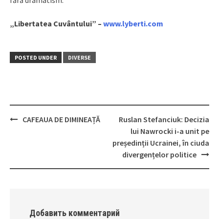
fără dramatism.
„Libertatea Cuvântului” –
www.lyberti.com
POSTED UNDER
DIVERSE
CAFEAUA DE DIMINEAȚĂ
Ruslan Stefanciuk: Decizia
Post
lui Nawrocki i-a unit pe
navigation
președinții Ucrainei, în ciuda
divergențelor politice
Добавить комментарий