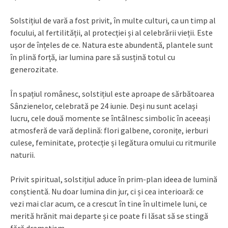
Solstițiul de vară a fost privit, în multe culturi, ca un timp al
focului, al fertilității, al protecției și al celebrării vieții. Este
ușor de înțeles de ce. Natura este abundentă, plantele sunt
în plină forță, iar lumina pare să susțină totul cu
generozitate.
În spațiul românesc, solstițiul este aproape de sărbătoarea
Sânzienelor, celebrată pe 24 iunie. Deși nu sunt același
lucru, cele două momente se întâlnesc simbolic în aceeași
atmosferă de vară deplină: flori galbene, coronițe, ierburi
culese, feminitate, protecție și legătura omului cu ritmurile
naturii.
Privit spiritual, solstițiul aduce în prim-plan ideea de lumină
conștientă. Nu doar lumina din jur, ci și cea interioară: ce
vezi mai clar acum, ce a crescut în tine în ultimele luni, ce
merită hrănit mai departe și ce poate fi lăsat să se stingă