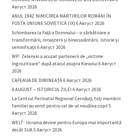
Август 2026
ANUL 1942. NIMICIREA MARTIRILOR ROMÂNI ÎN
FOSTA UNIUNE SOVIETICĂ (IX)
6 Август 2026
Schimbarea la Față a Domnului – o sărbătoare a
transformării, renașterii și binecuvântării. Istorie și
semnificații
6 Август 2026
WP: Zelenski a acuzat partenerii de „victime
îngrozitoare” după atacul asupra Kievului
6 Август
2026
CAFEAUA DE DIMINEAȚĂ
6 Август 2026
6 AUGUST – ISTORICUL ZILEI
6 Август 2026
La Centrul Perinatal Regional Cernăuți, toți membrii
familiei au venit pentru cel de-al nouălea copil
5
Август 2026
WELT: Ucraina devine pentru Europa mai importantă
decât SUA
5 Август 2026