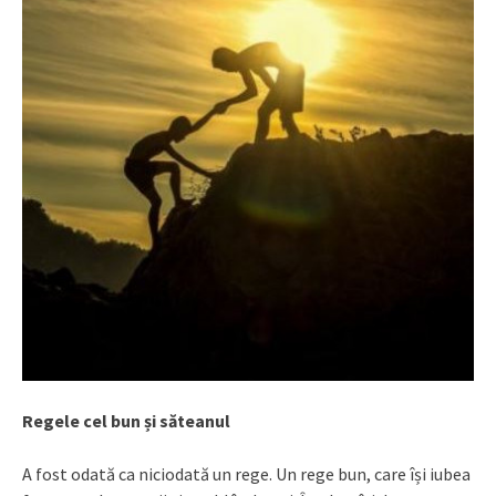
Regele cel bun și săteanul
A fost odată ca niciodată un rege. Un rege bun, care își iubea