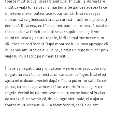
foarte mult supușii și era blând cu ei. În plus, își dorea tare
mult ca viața lor să devină mai bună. Se gândea adesea la ce
binefacere le-ar putea face supușilor săi. Însă nu reușea
nicicum să se gândească la ceva care să-i facă fericiți pe toți
deodată. De aceea, nu făcea nimic bun – se temea că, dacă va
face pe cineva fericit, ceilalți se vor supăra pe el și îl vor
numi rău. Așa a și murit regele, fără să mai inventeze cum
să-i facă pe toți fericiți. După moartea lui, lumea aproape că
nu-și mai amintea de el. Ei bine, a trăit un rege bun, dar prin
viața lui nu a făcut pe nimeni fericit…
În același regat trăia și un sătean – nu era cerșetor, dar nici
bogat, nu era rău, dar nici cu un caracter de înger. Însă el își
ajuta întotdeauna vecinii după măsura puterilor sale. Cu ce
putea, cu aceea ajuta. Acest țăran a murit în aceeași zi cu
regele. Vecinii lui își amintesc de el cu vorbe bune și în ziua
de astăzi. S-a dovedit că, de-a lungul vieții sale, el a ajutat
foarte mulți oameni. Nu i-a făcut fericiți, dar i-a ajutat.