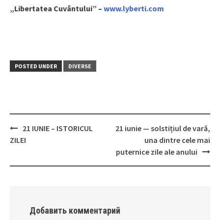
„Libertatea Cuvântului” –
www.lyberti.com
POSTED UNDER
DIVERSE
21 IUNIE – ISTORICUL
21 iunie — solstițiul de vară,
Post
ZILEI
una dintre cele mai
navigation
puternice zile ale anului
Добавить комментарий