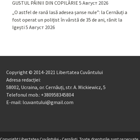
GUSTUL PÂINII DIN COPILĂRIE
5 Август 2026
„O astfel de rană lasă adesea șanse nule”: la Cernăuți a
fost operat un polițist în vârstă de 35 de ani, rănit la
Igești
5 Август 2026
Copyright © 2014-2021 Libertatea Cuvântului
Adresa redacției:
58002, Ucraina, or. Cernăuți, str. A. Mickiewicz, 5
Telefonul mob.: +380958345804
E-mail: lcuvantului@gmail.com
Copyright Libertatea Cuvântului - Cernăuţi. Toate drepturile sunt rezervate.