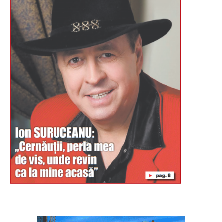
Буковина