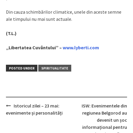
Din cauza schimbărilor climatice, unele din aceste semne
ale timpului nu mai sunt actuale.
(T.L.)
„Libertatea Cuvântului” –
www.lyberti.com
POSTED UNDER
SPIRITUALITATE
Istoricul zilei – 23 mai:
ISW: Evenimentele din
Post
evenimente și personalități
regiunea Belgorod au
navigation
devenit un șoc
informațional pentru