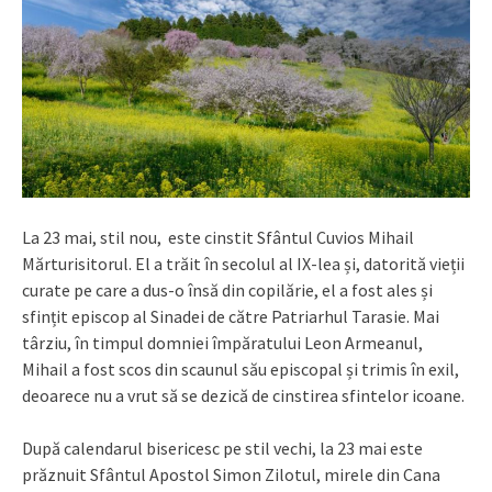
La 23 mai, stil nou, este cinstit Sfântul Cuvios Mihail
Mărturisitorul. El a trăit în secolul al IX-lea și, datorită vieții
curate pe care a dus-o însă din copilărie, el a fost ales și
sfințit episcop al Sinadei de către Patriarhul Tarasie. Mai
târziu, în timpul domniei împăratului Leon Armeanul,
Mihail a fost scos din scaunul său episcopal și trimis în exil,
deoarece nu a vrut să se dezică de cinstirea sfintelor icoane.
După calendarul bisericesc pe stil vechi, la 23 mai este
prăznuit Sfântul Apostol Simon Zilotul, mirele din Cana