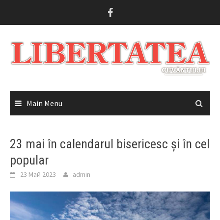
Skip
to
content
Main Menu
23 mai în calendarul bisericesc și în cel
popular
23 Май 2023
admin