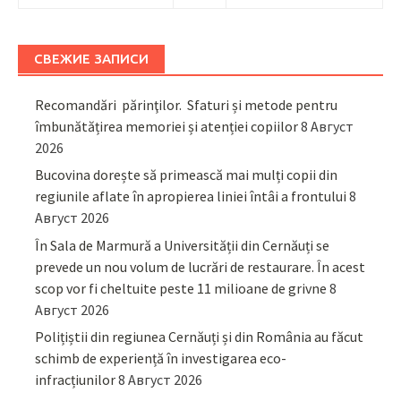
СВЕЖИЕ ЗАПИСИ
Recomandări părinţilor. Sfaturi și metode pentru
îmbunătățirea memoriei și atenției copiilor
8 Август
2026
Bucovina dorește să primească mai mulți copii din
regiunile aflate în apropierea liniei întâi a frontului
8
Август 2026
În Sala de Marmură a Universității din Cernăuți se
prevede un nou volum de lucrări de restaurare. În acest
scop vor fi cheltuite peste 11 milioane de grivne
8
Август 2026
Polițiștii din regiunea Cernăuți și din România au făcut
schimb de experiență în investigarea eco-
infracțiunilor
8 Август 2026