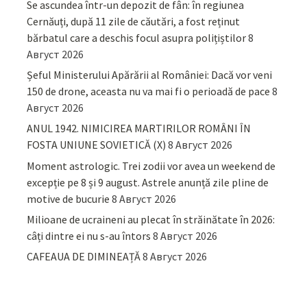
Se ascundea într-un depozit de fân: în regiunea
Cernăuți, după 11 zile de căutări, a fost reținut
bărbatul care a deschis focul asupra polițiștilor
8
Август 2026
Șeful Ministerului Apărării al României: Dacă vor veni
150 de drone, aceasta nu va mai fi o perioadă de pace
8
Август 2026
ANUL 1942. NIMICIREA MARTIRILOR ROMÂNI ÎN
FOSTA UNIUNE SOVIETICĂ (X)
8 Август 2026
Moment astrologic. Trei zodii vor avea un weekend de
excepție pe 8 și 9 august. Astrele anunță zile pline de
motive de bucurie
8 Август 2026
Milioane de ucraineni au plecat în străinătate în 2026:
câți dintre ei nu s-au întors
8 Август 2026
CAFEAUA DE DIMINEAȚĂ
8 Август 2026