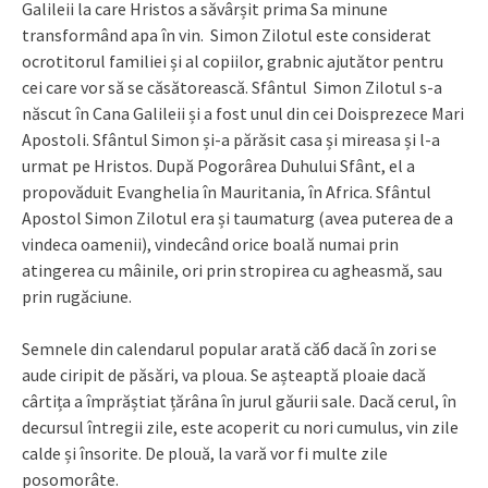
Galileii la care Hristos a săvârșit prima Sa minune
transformând apa în vin. Simon Zilotul este considerat
ocrotitorul familiei și al copiilor, grabnic ajutător pentru
cei care vor să se căsătorească. Sfântul Simon Zilotul s-a
născut în Cana Galileii și a fost unul din cei Doisprezece Mari
Apostoli. Sfântul Simon și-a părăsit casa și mireasa și l-a
urmat pe Hristos. După Pogorârea Duhului Sfânt, el a
propovăduit Evanghelia în Mauritania, în Africa. Sfântul
Apostol Simon Zilotul era și taumaturg (avea puterea de a
vindeca oamenii), vindecând orice boală numai prin
atingerea cu mâinile, ori prin stropirea cu agheasmă, sau
prin rugăciune.
Semnele din calendarul popular arată căб dacă în zori se
aude ciripit de păsări, va ploua. Se așteaptă ploaie dacă
cârtița a împrăștiat țărâna în jurul găurii sale. Dacă cerul, în
decursul întregii zile, este acoperit cu nori cumulus, vin zile
calde și însorite. De plouă, la vară vor fi multe zile
posomorâte.