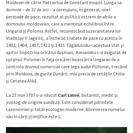
Moldovei de către Patriarhia de Constantinopol. Lunga sa
domnie – de 32 de ani – a corespuns, în general, unei
perioade de pace, rezultat al politicii extrem de abile a
domnului moldovean, care a menținut echilibrul între
Ungaria și Polonia. Astfel, recunoscând suzeranitatea lui
Vladislav II Iagello, a încheiat tratate de pace cu acesta în
1402, 1404, 1407, 1411 și 1415. Făgăduindu-i acestuia sfat și
ajutor împotriva oricărui dușman, Alexandru s-a asigurat de
sprijinul Poloniei în fața oricărei încercări a Ungariei de a
controla drumul comercial care lega sudul Poloniei, trecând
prin Moldova, de gurile Dunării, mai precis de cetățile Chilia
și Cetatea Albă.
La 23 mai 1707 s-a născut
Carl Linné
, botanist, medic şi
zoolog de origine suedeză. Este considerat părintele
taxonomiei și tatăl ecologiei moderne. Abrevierea numelui
său în cărți științifice este L..