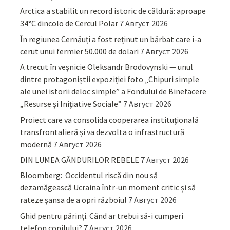
Arctica a stabilit un record istoric de căldură: aproape
34°C dincolo de Cercul Polar
7 Август 2026
În regiunea Cernăuți a fost reținut un bărbat care i-a
cerut unui fermier 50.000 de dolari
7 Август 2026
A trecut în veșnicie Oleksandr Brodovynski — unul
dintre protagoniștii expoziției foto „Chipuri simple
ale unei istorii deloc simple” a Fondului de Binefacere
„Resurse și Inițiative Sociale”
7 Август 2026
Proiect care va consolida cooperarea instituțională
transfrontalieră și va dezvolta o infrastructură
modernă
7 Август 2026
DIN LUMEA GÂNDURILOR REBELE
7 Август 2026
Bloomberg: Occidentul riscă din nou să
dezamăgească Ucraina într-un moment critic și să
rateze șansa de a opri războiul
7 Август 2026
Ghid pentru părinţi. Când ar trebui să-i cumperi
telefon copilului?
7 Август 2026