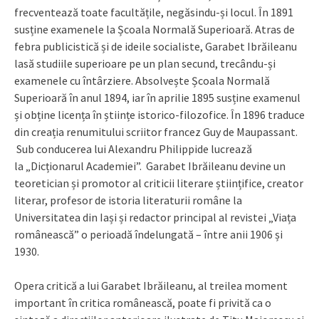
frecventează toate facultățile, negăsindu-și locul. În 1891
susține examenele la Școala Normală Superioară. Atras de
febra publicistică și de ideile socialiste, Garabet Ibrăileanu
lasă studiile superioare pe un plan secund, trecându-și
examenele cu întârziere. Absolvește Școala Normală
Superioară în anul 1894, iar în aprilie 1895 susține examenul
și obține licența în științe istorico-filozofice. În 1896 traduce
din creația renumitului scriitor francez Guy de Maupassant.
Sub conducerea lui Alexandru Philippide lucrează
la „Dicționarul Academiei”. Garabet Ibrăileanu devine un
teoretician și promotor al criticii literare științifice, creator
literar, profesor de istoria literaturii române la
Universitatea din Iași și redactor principal al revistei „Viața
românească” o perioadă îndelungată – între anii 1906 și
1930.
Opera critică a lui Garabet Ibrăileanu, al treilea moment
important în critica românească, poate fi privită ca o