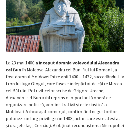
La 23 mai 1400
a început domnia voievodului Alexandru
cel Bun
în Moldova. Alexandru cel Bun, fiul lui Roman I, a
fost domnul Moldovei între anii 1400 – 1432, succedându-l la
tron lui Iuga Ologul, care fusese îndepărtat de către Mircea
cel Bătrân. Potrivit celor scrise de Grigore Ureche,
Alexandru cel Bun a întreprins o importantă operă de
organizare politică, administrativă și ecleziastică a
Moldovei. A încurajat comerțul, confirmând negustorilor
polonezi un larg privilegiu în 1408, act în care este atestat
și orașele Iași, Cernăuţi. A obținut recunoașterea Mitropoliei