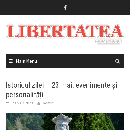
Skip
to
content
Main Menu
Istoricul zilei – 23 mai: evenimente și
personalități
23 Май 2023
admin