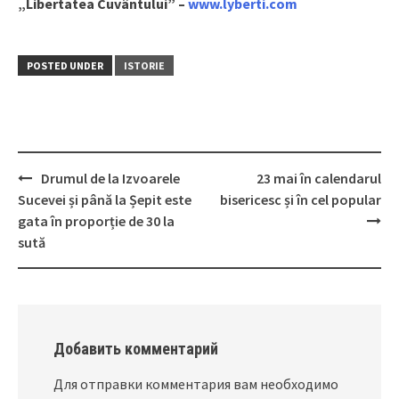
„Libertatea Cuvântului” –
www.lyberti.com
POSTED UNDER
ISTORIE
Drumul de la Izvoarele
23 mai în calendarul
Post
Sucevei și până la Șepit este
bisericesc și în cel popular
navigation
gata în proporție de 30 la
sută
Добавить комментарий
Для отправки комментария вам необходимо