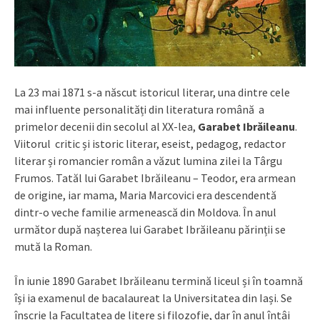
La 23 mai 1871 s-a născut istoricul literar, una dintre cele
mai influente personalități din literatura română a
primelor decenii din secolul al XX-lea,
Garabet Ibrăileanu
.
Viitorul critic și istoric literar, eseist, pedagog, redactor
literar și romancier român a văzut lumina zilei la Târgu
Frumos. Tatăl lui Garabet Ibrăileanu – Teodor, era armean
de origine, iar mama, Maria Marcovici era descendentă
dintr-o veche familie armenească din Moldova. În anul
următor după nașterea lui Garabet Ibrăileanu părinții se
mută la Roman.
În iunie 1890 Garabet Ibrăileanu termină liceul și în toamnă
își ia examenul de bacalaureat la Universitatea din Iași. Se
înscrie la Facultatea de litere și filozofie, dar în anul întâi