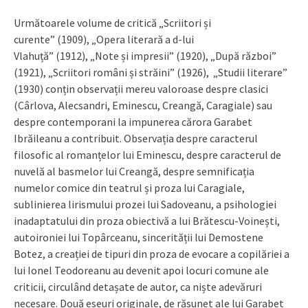
Următoarele volume de critică „Scriitori și
curente” (1909), „Opera literară a d-lui
Vlahuță” (1912), „Note și impresii” (1920), „După război”
(1921), „Scriitori români și străini” (1926), „Studii literare”
(1930) conțin observații mereu valoroase despre clasici
(Cârlova, Alecsandri, Eminescu, Creangă, Caragiale) sau
despre contemporani la impunerea cărora Garabet
Ibrăileanu a contribuit. Observația despre caracterul
filosofic al romanțelor lui Eminescu, despre caracterul de
nuvelă al basmelor lui Creangă, despre semnificația
numelor comice din teatrul și proza lui Caragiale,
sublinierea lirismului prozei lui Sadoveanu, a psihologiei
inadaptatului din proza obiectivă a lui Brătescu-Voinești,
autoironiei lui Topârceanu, sincerității lui Demostene
Botez, a creației de tipuri din proza de evocare a copilăriei a
lui Ionel Teodoreanu au devenit apoi locuri comune ale
criticii, circulând detașate de autor, ca niște adevăruri
necesare. Două eseuri originale, de răsunet ale lui Garabet