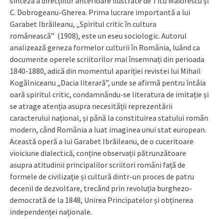
sinteză a direcțiilor anterioare ilustrate de Titu Maiorescu și
C. Dobrogeanu-Gherea. Prima lucrare importantă a lui
Garabet Ibrăileanu, „Spiritul critic în cultura
românească” (1908), este un eseu sociologic. Autorul
analizează geneza formelor culturii în România, luând ca
documente operele scriitorilor mai însemnați din perioada
1840-1880, adică din momentul apariției revistei lui Mihail
Kogălniceanu „Dacia literară”, unde se afirmă pentru întâia
oară spiritul critic, condamnându-se literatura de imitație și
se atrage atenția asupra necesității reprezentării
caracterului național, și până la constituirea statului român
modern, când România a luat imaginea unui stat european.
Această operă a lui Garabet Ibrăileanu, de o cuceritoare
vioiciune dialectică, conține observații pătrunzătoare
asupra atitudinii principalilor scriitori români față de
formele de civilizație și cultură dintr-un proces de patru
decenii de dezvoltare, trecând prin revoluția burghezo-
democrată de la 1848, Unirea Principatelor și obținerea
independenței naționale.