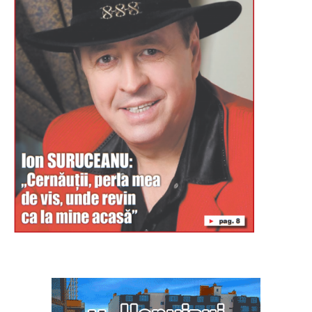
Буковина