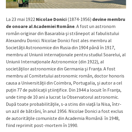
La 23 mai 1922
Nicolae Donici
(1874-1956)
devine membru
de onoare al Academiei Române
. A fost un astronom
român originar din Basarabia şi strănepot al fabulistului
Alexandru Donici. Nicolae Donici fost ales membru al
Societăţii Astronomice din Rusia din 1904 până în 1917,
membru al Uniunii internaţionale pentru studiul Soarelui, al
Uniunii Internaţionale Astronomice (din 1922), al
societăţilor astronomice din Germania şi Franţa. A fost
membru al Comitetului astronomic român, doctor honoris
causa a Universităţii din Coimbra, Portugalia, şi autor a cel
puţin 77 de publicaţii ştiinţifice. Din 1944 a locuit în Franţa,
unde timp de 10 ani a lucrat la Observatorul astronomic.
După toate probabilităţile, s-a stins din viaţă la Nisa, într-
un azil de bătrâni, în anul 1956. Nicolae Donici a fost exclus
de autorităţile comuniste din Academia Română în 1948,
fiind reprimit post-mortem în 1990.