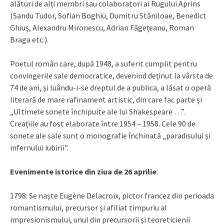
alături de alți membri sau colaboratori ai Rugului Aprins
(Sandu Tudor, Sofian Boghiu, Dumitru Stăniloae, Benedict
Ghiuș, Alexandru Mironescu, Adrian Făgețeanu, Roman
Braga etc.).
Poetul român care, după 1948, a suferit cumplit pentru
convingerile sale democratice, devenind deținut la vârsta de
74 de ani, și luându-i-se dreptul de a publica, a lăsat o operă
literară de mare rafinament artistic, din care fac parte și
„Ultimele sonete închipuite ale lui Shakespeare …”.
Creațiile au fost elaborate între 1954 – 1958. Cele 90 de
sonete ale sale sunt o monografie închinată „paradisului și
infernului iubirii”.
Evenimente istorice din ziua de 26 aprilie
:
1798: Se naște Eugène Delacroix, pictor francez din perioada
romantismului, precursor și afiliat timpuriu al
impresionismului, unul din precursorii și teoreticienii