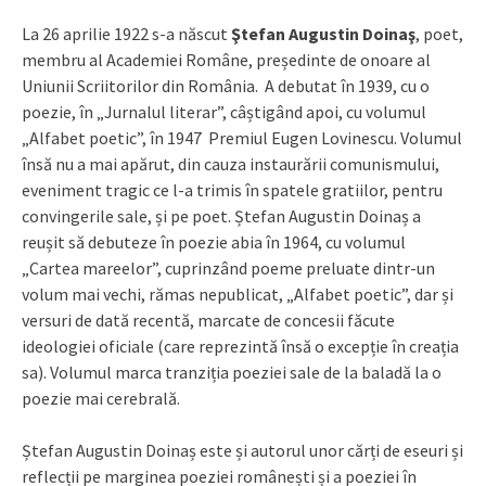
La 26 aprilie 1922 s-a născut
Ştefan Augustin Doinaş
, poet,
membru al Academiei Române, președinte de onoare al
Uniunii Scriitorilor din România. A debutat în 1939, cu o
poezie, în „Jurnalul literar”, câștigând apoi, cu volumul
„Alfabet poetic”, în 1947 Premiul Eugen Lovinescu. Volumul
însă nu a mai apărut, din cauza instaurării comunismului,
eveniment tragic ce l-a trimis în spatele gratiilor, pentru
convingerile sale, și pe poet. Ștefan Augustin Doinaș a
reușit să debuteze în poezie abia în 1964, cu volumul
„Cartea mareelor”, cuprinzând poeme preluate dintr-un
volum mai vechi, rămas nepublicat, „Alfabet poetic”, dar și
versuri de dată recentă, marcate de concesii făcute
ideologiei oficiale (care reprezintă însă o excepție în creația
sa). Volumul marca tranziția poeziei sale de la baladă la o
poezie mai cerebrală.
Ștefan Augustin Doinaș este și autorul unor cărți de eseuri și
reflecții pe marginea poeziei românești și a poeziei în