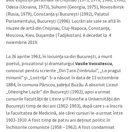
Odesa (Ucraina, 1973), Suhumi (Georgia, 1975), Novosibirsk
(Rusia, 1979), Constanța și București (1992), Palatul
Parlamentului, București (1996). Lucrări ale sale se află în
muzee de artă din Chișinau, Cluj-Napoca, Constanța,
Moscova, Kiev, Dușambe (Tadjikistan). A decedat la 4
noiembrie 2019.
La 26 aprilie 1963, în locuința sa din București, a murit
poetul, prozatorul şi dramaturgul
Vasile Voiculescu
,
cunoscut pentru scrierile „Din Ţara Zimbrului”, „La pragul
minunii” şi „Lostriţa”. S-a născut în data de 13 octombrie
1884, în comuna Pârscov, județul Buzău. A absolvit Liceul
„Gheorghe Lazăr” din Bucureşti (1902), apoi a urmat
cursurile Facultăţii de Litere şi Filosofie a Universităţii din
Bucureşti timp de doi ani (1902-1903), după care s-a înscris
la Facultatea de Medicină, ale cărei cursuri le-a urmat între
1903-1910. A fost timp de patru ani deținut politic în
închisorile comuniste (1958 – 1962). A fost condamnat