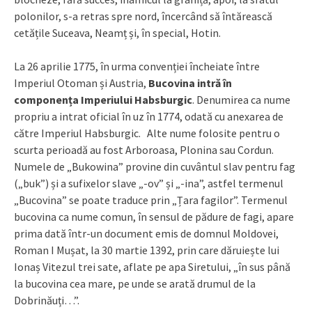
polonilor, s-a retras spre nord, încercând să întărească
cetățile Suceava, Neamț și, în special, Hotin.
La 26 aprilie 1775, în urma convenției încheiate între
Imperiul Otoman și Austria,
Bucovina intră în
componența Imperiului Habsburgic
. Denumirea ca nume
propriu a intrat oficial în uz în 1774, odată cu anexarea de
către Imperiul Habsburgic. Alte nume folosite pentru o
scurta perioadă au fost Arboroasa, Plonina sau Cordun.
Numele de „Bukowina” provine din cuvântul slav pentru fag
(„buk”) și a sufixelor slave „-ov” și „-ina”, astfel termenul
„Bucovina” se poate traduce prin „Țara fagilor”. Termenul
bucovina ca nume comun, în sensul de pădure de fagi, apare
prima dată într-un document emis de domnul Moldovei,
Roman I Mușat, la 30 martie 1392, prin care dăruiește lui
Ionaș Vitezul trei sate, aflate pe apa Siretului, „în sus până
la bucovina cea mare, pe unde se arată drumul de la
Dobrinăuți…”.