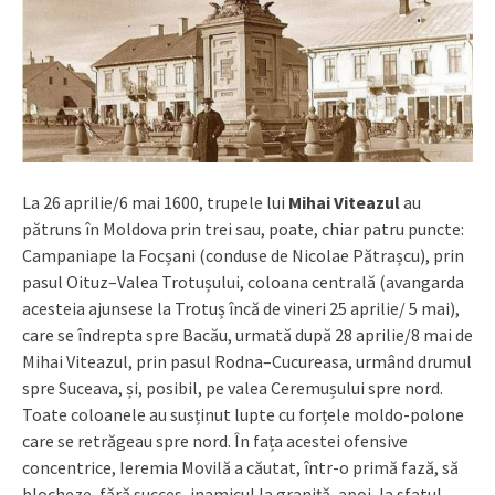
La 26 aprilie/6 mai 1600, trupele lui
Mihai Viteazul
au
pătruns în Moldova prin trei sau, poate, chiar patru puncte:
Campaniape la Focșani (conduse de Nicolae Pătrașcu), prin
pasul Oituz–Valea Trotușului, coloana centrală (avangarda
acesteia ajunsese la Trotuș încă de vineri 25 aprilie/ 5 mai),
care se îndrepta spre Bacău, urmată după 28 aprilie/8 mai de
Mihai Viteazul, prin pasul Rodna–Cucureasa, urmând drumul
spre Suceava, și, posibil, pe valea Ceremușului spre nord.
Toate coloanele au susținut lupte cu forțele moldo-polone
care se retrăgeau spre nord. În fața acestei ofensive
concentrice, Ieremia Movilă a căutat, într-o primă fază, să
blocheze, fără succes, inamicul la graniță, apoi, la sfatul