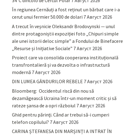
34°C dincolo de Cercul Polar
7 Август 2026
În regiunea Cernăuți a fost reținut un bărbat care i-a
cerut unui fermier 50.000 de dolari
7 Август 2026
A trecut în veșnicie Oleksandr Brodovynski — unul
dintre protagoniștii expoziției foto „Chipuri simple
ale unei istorii deloc simple” a Fondului de Binefacere
„Resurse și Inițiative Sociale”
7 Август 2026
Proiect care va consolida cooperarea instituțională
transfrontalieră și va dezvolta o infrastructură
modernă
7 Август 2026
DIN LUMEA GÂNDURILOR REBELE
7 Август 2026
Bloomberg: Occidentul riscă din nou să
dezamăgească Ucraina într-un moment critic și să
rateze șansa de a opri războiul
7 Август 2026
Ghid pentru părinţi. Când ar trebui să-i cumperi
telefon copilului?
7 Август 2026
CARINA ȘTEFANESA DIN MARȘINȚI A INTRAT ÎN