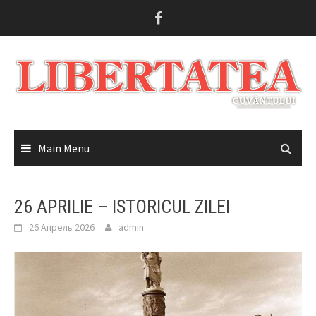
Skip
to
content
Main Menu
26 APRILIE – ISTORICUL ZILEI
26 Апрель 2026
admin