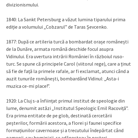
divizionismului.
1840: La Sankt Petersburg a văzut lumina tiparului prima
ediție a volumului „Cobzarul” de Taras Șevcenko.
1877: După ce artileria turcă a bombardat orașe românești
de la Dunăre, armata română deschide focul asupra
Vidinului. Era uvertura intrării României în războiul ruso-
turc. Se spune că principele Carol (viitorul rege), care a ținut
să fie de față la primele rafale, ar fi exclamat, atunci când a
auzit tunurile românești, bombardând Vidinul: „Asta-i
muzica ce-mi place!”.
1920: La Cluj s-a înființat primul institut de speologie din
lume, denumit astăzi „Institutul Speologic Emil Racoviță”.
Era prima entitate de pe glob, destinată cercetării
peșterilor, formării acestora, a florei și faunei specifice
formațiunilor cavernoase și a trecutului îndepărtat când
oamenii, sau hominizii, se adăposteau în peșteri.