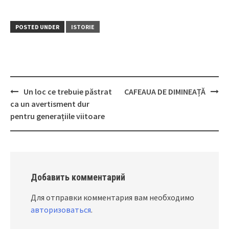
POSTED UNDER
ISTORIE
Un loc ce trebuie păstrat
CAFEAUA DE DIMINEAȚĂ
Post
ca un avertisment dur
navigation
pentru generațiile viitoare
Добавить комментарий
Для отправки комментария вам необходимо
авторизоваться
.