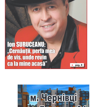
Буковина