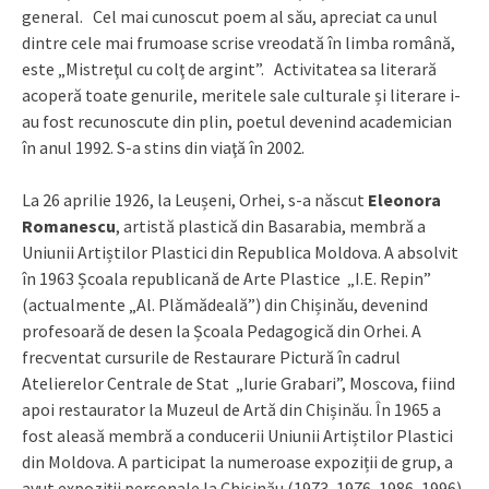
general. Cel mai cunoscut poem al său, apreciat ca unul
dintre cele mai frumoase scrise vreodată în limba română,
este „Mistreţul cu colţ de argint”. Activitatea sa literară
acoperă toate genurile, meritele sale culturale și literare i-
au fost recunoscute din plin, poetul devenind academician
în anul 1992. S-a stins din viaţă în 2002.
La 26 aprilie 1926, la Leușeni, Orhei, s-a născut
Eleonora
Romanescu
, artistă plastică din Basarabia, membră a
Uniunii Artiștilor Plastici din Republica Moldova. A absolvit
în 1963 Școala republicană de Arte Plastice „I.E. Repin”
(actualmente „Al. Plămădeală”) din Chișinău, devenind
profesoară de desen la Școala Pedagogică din Orhei. A
frecventat cursurile de Restaurare Pictură în cadrul
Atelierelor Centrale de Stat „Iurie Grabari”, Moscova, fiind
apoi restaurator la Muzeul de Artă din Chișinău. În 1965 a
fost aleasă membră a conducerii Uniunii Artiștilor Plastici
din Moldova. A participat la numeroase expoziții de grup, a
avut expoziții personale la Chișinău (1973, 1976, 1986, 1996),