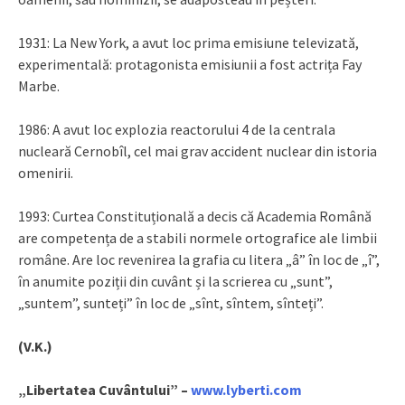
1931: La New York, a avut loc prima emisiune televizată,
experimentală: protagonista emisiunii a fost actrița Fay
Marbe.
1986: A avut loc explozia reactorului 4 de la centrala
nucleară Cernobîl, cel mai grav accident nuclear din istoria
omenirii.
1993: Curtea Constituțională a decis că Academia Română
are competența de a stabili normele ortografice ale limbii
române. Are loc revenirea la grafia cu litera „â” în loc de „î”,
în anumite poziții din cuvânt și la scrierea cu „sunt”,
„suntem”, sunteți” în loc de „sînt, sîntem, sînteți”.
(V.K.)
„Libertatea Cuvântului” –
www.lyberti.com