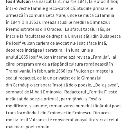
Iosif Vulcan
s-a născut la 31 martie 1841, la Holod Bihor,
într-o veche familie greco-catolică. Studiile primare le
urmează în comuna Leta Mare, unde se mută cu familia
în 1844. Din 1851 urmează studiile medii la Gimnaziul
Premonstratens din Oradea. La sfatul tatălui său, se
înscrie la facultatea de drept a Universităţii din Budapesta.
Pe Iosif Vulcan cariera de avocat nu-l satisface însă,
deoarece îndrăgea literatura. În luna iunie a
anului 1865 Iosif Vulcan întemeiază revista „Familia”, al
cărei program era de a răspândi cultura românească în
Transilvania. În februarie 1866 Iosif Vulcan primește la
sediul redacției, de la un privatist de la Gimnaziul
din Cernăuţi o scrisoare însoțită de o poezie, „De-aș avea”,
semnată de Mihail Eminovici. Redactorul „Familiei” este
încântat de poezia primită, permițându-și însă o
modificare, și anume, romanizarea numelui tânărului poet,
transformându-l din Eminovici în Eminescu. Din acest
motiv, Iosif Vulcan este considerat «nașul literar» al celui
mai mare poet român.