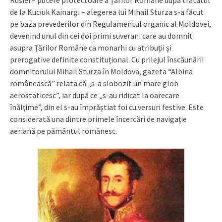
de la Kuciuk Kainargi – alegerea lui Mihail Sturza s-a făcut
pe baza prevederilor din Regulamentul organic al Moldovei,
devenind unul din cei doi primi suverani care au domnit
asupra Țărilor Române ca monarhi cu atribuții și
prerogative definite constituțional. Cu prilejul înscăunării
domnitorului Mihail Sturza în Moldova, gazeta “Albina
românească” relata că „s-a slobozit un mare glob
aerostaticesc”, iar după ce „s-au ridicat la oarecare
înălţime”, din el s-au împrăştiat foi cu versuri festive. Este
considerată una dintre primele încercări de navigație
aeriană pe pământul românesc.