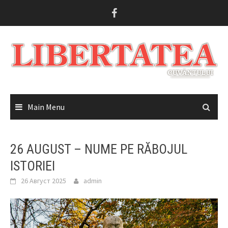
Skip
to
content
Main Menu
26 AUGUST – NUME PE RĂBOJUL
ISTORIEI
26 Август 2025
admin