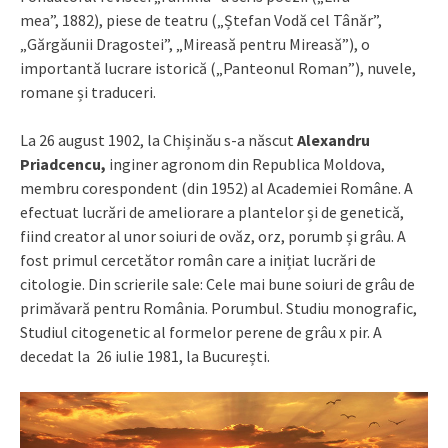
mea”, 1882), piese de teatru („Ștefan Vodă cel Tânăr”,
„Gărgăunii Dragostei”, „Mireasă pentru Mireasă”), o
importantă lucrare istorică („Panteonul Roman”), nuvele,
romane și traduceri.
La 26 august 1902, la Chișinău s-a născut
Alexandru
Priadcencu,
inginer agronom din Republica Moldova,
membru corespondent (din 1952) al Academiei Române. A
efectuat lucrări de ameliorare a plantelor și de genetică,
fiind creator al unor soiuri de ovăz, orz, porumb și grâu. A
fost primul cercetător român care a inițiat lucrări de
citologie. Din scrierile sale: Cele mai bune soiuri de grâu de
primăvară pentru România. Porumbul. Studiu monografic,
Studiul citogenetic al formelor perene de grâu x pir. A
decedat la 26 iulie 1981, la București.