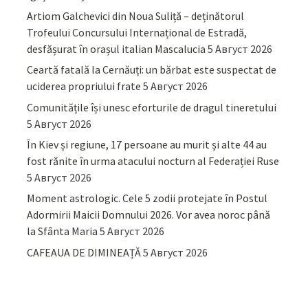
Artiom Galchevici din Noua Suliță – deținătorul
Trofeului Concursului Internațional de Estradă,
desfășurat în orașul italian Mascalucia
5 Август 2026
Ceartă fatală la Cernăuți: un bărbat este suspectat de
uciderea propriului frate
5 Август 2026
Comunitățile își unesc eforturile de dragul tineretului
5 Август 2026
În Kiev și regiune, 17 persoane au murit și alte 44 au
fost rănite în urma atacului nocturn al Federației Ruse
5 Август 2026
Moment astrologic. Cele 5 zodii protejate în Postul
Adormirii Maicii Domnului 2026. Vor avea noroc până
la Sfânta Maria
5 Август 2026
CAFEAUA DE DIMINEAȚĂ
5 Август 2026