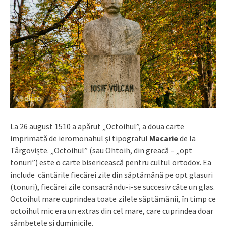
La 26 august 1510 a apărut „Octoihul”, a doua carte
imprimată de ieromonahul și tipograful
Macarie
de la
Târgoviște. „Octoihul” (sau Ohtoih, din greacă – „opt
tonuri”) este o carte bisericească pentru cultul ortodox. Ea
include cântările fiecărei zile din săptămână pe opt glasuri
(tonuri), fiecărei zile consacrându-i-se succesiv câte un glas.
Octoihul mare cuprindea toate zilele săptămânii, în timp ce
octoihul mic era un extras din cel mare, care cuprindea doar
sâmbetele şi duminicile.