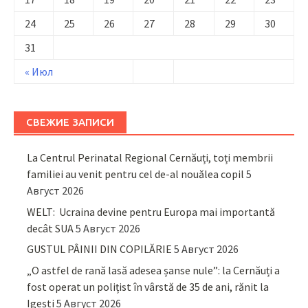
24
25
26
27
28
29
30
31
« Июл
СВЕЖИЕ ЗАПИСИ
La Centrul Perinatal Regional Cernăuți, toți membrii
familiei au venit pentru cel de-al nouălea copil
5
Август 2026
WELT: Ucraina devine pentru Europa mai importantă
decât SUA
5 Август 2026
GUSTUL PÂINII DIN COPILĂRIE
5 Август 2026
„O astfel de rană lasă adesea șanse nule”: la Cernăuți a
fost operat un polițist în vârstă de 35 de ani, rănit la
Igești
5 Август 2026