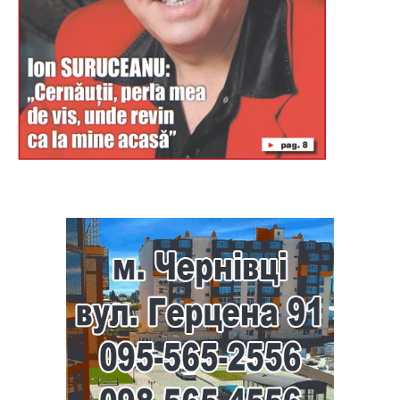
Буковина