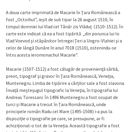
A doua carte imprimată de Macarie în Ţara Românească a
fost „Octoihul”, ieşit de sub tipar la 26 august 1510, în
timpul domniei lui Vlad cel Tânăr zis Vlăduţ (1510-1512). În
carte este indicat că ea a fost tipărită „din porunca lui Io
Vlad Voevod şi stăpânitor întregei Ţeri a Ungro-Vlahiei şi a
celor de lângă Dunăre în anul 7018 (1510), ostenindu-se
întru acesta ieromonachul Macarie”.
Macarie (1507-1512) a fost călugăr de provenienţă sârbă,
preot, tipograf şi gravor în Ţara Românească, Veneţia,
Muntenegru. Limba de tipărire a cărţilor sale a fost slavona.
Învaţă meşteşugul tipografic la Veneţia, în tipografia lui
Andreas Toressani. În 1496 Muntenegru a fost ocupat de
turci și Macarie a trecut în Țara Românească, unde
principele român Radu cel Mare (1495‑1508) i‑a pus la
dispoziție o tipografie pe care, se presupune, ar fi
achiziționat‑o tot de la Veneția. Această tipografie a fost