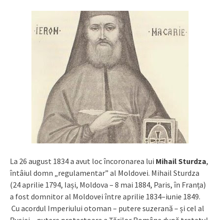
La 26 august 1834 a avut loc încoronarea lui
Mihail Sturdza
,
întâiul domn „regulamentar” al Moldovei. Mihail Sturdza
(24 aprilie 1794, Iași, Moldova – 8 mai 1884, Paris, în Franța)
a fost domnitor al Moldovei între aprilie 1834–iunie 1849.
Cu acordul Imperiului otoman – putere suzerană – și cel al
Rusiei – putere protectoare a Țărilor Române după tratatul