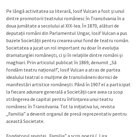
Pe lângă activitatea sa literară, Iosif Vulcan a fost și unul
dintre promotorii teatrului românesc în Transilvania în a
doua jumătate a secolului al XIX-lea. În 1870, alături de
deputații români din Parlamentul Ungar, Iosif Vulcan a pus
bazele Societății pentru crearea unui fond de teatru român.
Societatea a jucat un rol important nu doar în evoluția
dramaturgiei românești, ci și în relațiile dintre români și
maghiari. Prin articolul publicat în 1869, denumit „Să
fondăm teatru național!”, Iosif Vulcan a atras de partea
idealului teatral o mulțime de transilvăneni dornici de
manifestări artistice românești. Până în 1907 el a participat
la fiecare adunare generală a Societății care avea ca scop
strângerea de capital pentru înființarea unui teatru
românesc în Transilvania. Tot la inițiativa lui, revista
„Familia” a devenit organul de presă reprezentativ pentru
această Societate.
Fondatorul revistei „Familia” a scris poezii („Lira