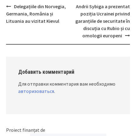
Delegațiile din Norvegia,
Andrii Sybiga a prezentat
Post
Germania, România și
poziția Ucrainei privind
navigation
Lituania au vizitat Kievul
garanțiile de securitate în
discuția cu Rubio și cu
omologii europeni
Добавить комментарий
Для отправки комментария вам необходимо
авторизоваться
.
Proiect finanțat de