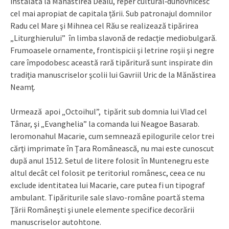
instalată la Mănăstirea Dealu, reper cultural‑duhovnicesc
cel mai apropiat de capitala țării. Sub patronajul domnilor
Radu cel Mare şi Mihnea cel Rău se realizează tipărirea
„Liturghierului” în limba slavonă de redacţie mediobulgară.
Frumoasele ornamente, frontispicii şi letrine roşii şi negre
care împodobesc această rară tipăritură sunt inspirate din
tradiţia manuscriselor şcolii lui Gavriil Uric de la Mănăstirea
Neamţ.
Urmează apoi „Octoihul”, tipărit sub domnia lui Vlad cel
Tânar, şi „Evanghelia” la comanda lui Neagoe Basarab.
Ieromonahul Macarie, cum semnează epilogurile celor trei
cărţi imprimate în Ţara Românească, nu mai este cunoscut
după anul 1512. Setul de litere folosit în Muntenegru este
altul decât cel folosit pe teritoriul românesc, ceea ce nu
exclude identitatea lui Macarie, care putea fi un tipograf
ambulant. Tipăriturile sale slavo-române poartă stema
Ţării Româneşti şi unele elemente specifice decorării
manuscriselor autohtone.