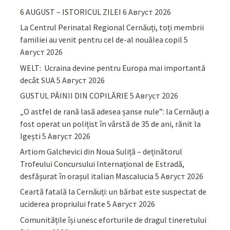
6 AUGUST – ISTORICUL ZILEI
6 Август 2026
La Centrul Perinatal Regional Cernăuți, toți membrii
familiei au venit pentru cel de-al nouălea copil
5
Август 2026
WELT: Ucraina devine pentru Europa mai importantă
decât SUA
5 Август 2026
GUSTUL PÂINII DIN COPILĂRIE
5 Август 2026
„O astfel de rană lasă adesea șanse nule”: la Cernăuți a
fost operat un polițist în vârstă de 35 de ani, rănit la
Igești
5 Август 2026
Artiom Galchevici din Noua Suliță – deținătorul
Trofeului Concursului Internațional de Estradă,
desfășurat în orașul italian Mascalucia
5 Август 2026
Ceartă fatală la Cernăuți: un bărbat este suspectat de
uciderea propriului frate
5 Август 2026
Comunitățile își unesc eforturile de dragul tineretului