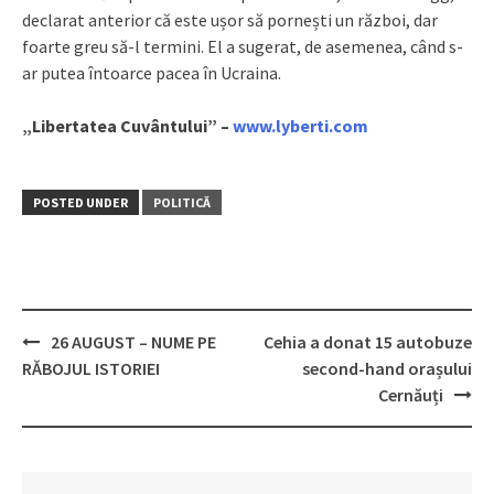
declarat anterior că este ușor să pornești un război, dar
foarte greu să-l termini. El a sugerat, de asemenea, când s-
ar putea întoarce pacea în Ucraina.
„Libertatea Cuvântului” –
www.lyberti.com
POSTED UNDER
POLITICĂ
26 AUGUST – NUME PE
Cehia a donat 15 autobuze
Post
RĂBOJUL ISTORIEI
second-hand orașului
navigation
Cernăuți