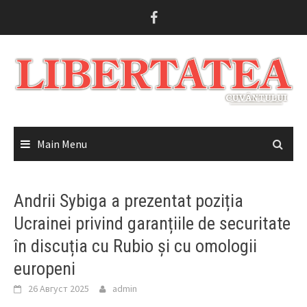
Skip
to
content
Main Menu
Andrii Sybiga a prezentat poziția
Ucrainei privind garanțiile de securitate
în discuția cu Rubio și cu omologii
europeni
26 Август 2025
admin