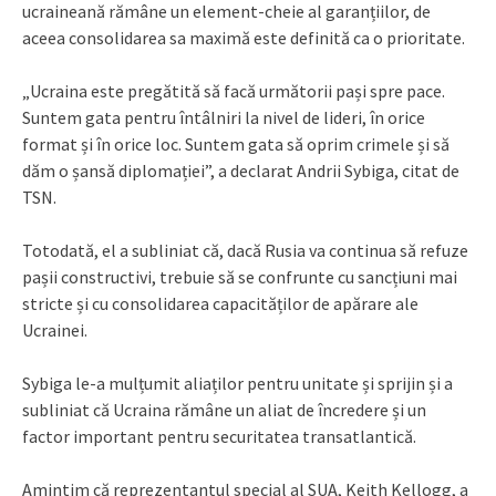
ucraineană rămâne un element-cheie al garanțiilor, de
aceea consolidarea sa maximă este definită ca o prioritate.
„Ucraina este pregătită să facă următorii pași spre pace.
Suntem gata pentru întâlniri la nivel de lideri, în orice
format și în orice loc. Suntem gata să oprim crimele și să
dăm o șansă diplomației”, a declarat Andrii Sybiga, citat de
TSN.
Totodată, el a subliniat că, dacă Rusia va continua să refuze
pașii constructivi, trebuie să se confrunte cu sancțiuni mai
stricte și cu consolidarea capacităților de apărare ale
Ucrainei.
Sybiga le-a mulțumit aliaților pentru unitate și sprijin și a
subliniat că Ucraina rămâne un aliat de încredere și un
factor important pentru securitatea transatlantică.
Amintim că reprezentantul special al SUA, Keith Kellogg, a