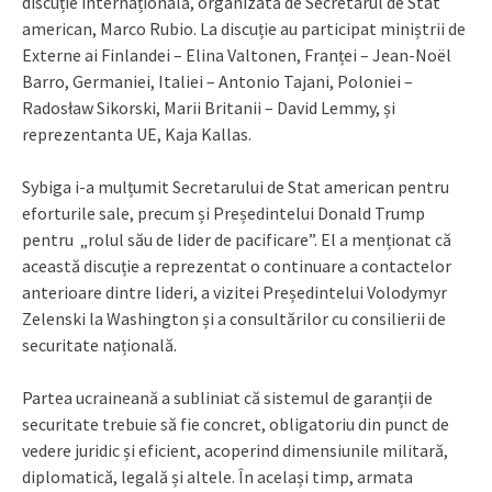
discuție internațională, organizată de Secretarul de Stat
american, Marco Rubio. La discuție au participat miniștrii de
Externe ai Finlandei – Elina Valtonen, Franței – Jean-Noël
Barro, Germaniei, Italiei – Antonio Tajani, Poloniei –
Radosław Sikorski, Marii Britanii – David Lemmy, și
reprezentanta UE, Kaja Kallas.
Sybiga i-a mulțumit Secretarului de Stat american pentru
eforturile sale, precum și Președintelui Donald Trump
pentru „rolul său de lider de pacificare”. El a menționat că
această discuție a reprezentat o continuare a contactelor
anterioare dintre lideri, a vizitei Președintelui Volodymyr
Zelenski la Washington și a consultărilor cu consilierii de
securitate națională.
Partea ucraineană a subliniat că sistemul de garanții de
securitate trebuie să fie concret, obligatoriu din punct de
vedere juridic și eficient, acoperind dimensiunile militară,
diplomatică, legală și altele. În același timp, armata