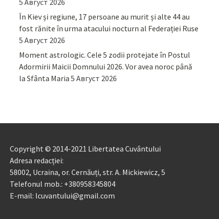
5 Август 2026
În Kiev și regiune, 17 persoane au murit și alte 44 au
fost rănite în urma atacului nocturn al Federației Ruse
5 Август 2026
Moment astrologic. Cele 5 zodii protejate în Postul
Adormirii Maicii Domnului 2026. Vor avea noroc până
la Sfânta Maria
5 Август 2026
Copyright © 2014-2021 Libertatea Cuvântului
Adresa redacției:
58002, Ucraina, or. Cernăuți, str. A. Mickiewicz, 5
Telefonul mob.: +380958345804
E-mail: lcuvantului@gmail.com