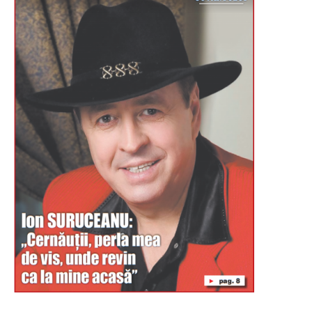
Буковина