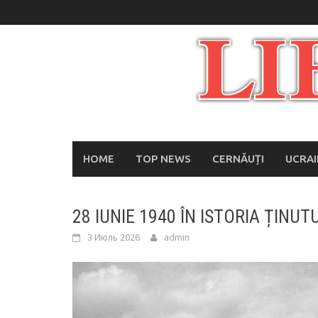
Skip
to
content
HOME
TOP NEWS
CERNĂUȚI
UCRA
28 IUNIE 1940 ÎN ISTORIA ȚINUTU
3 Июль 2026
admin