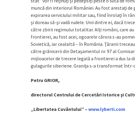
stat” vor fi reţinuţi şi pedepsiţi peste o sută de rom
muncă din interiorul României. Au fost arestaţi de gr
expirarea serviciului militar sau, fiind înrolaţi în
şi doreau să-şi vadă rudele. Unii dintre ei, dacă trec
către zbirii regimului totalitar. Alţi români, care a
frontierei, au fost acei, ogoarele cărora s-au pome
Sovietică, iar cealaltă – în România. Ţăranii treceau
către grănicerii din Detaşamentul nr. 97 al Comisari
mijloacelor de trecere legală a frontierei a dus la d
gulagurile siberiene. Graniţa s-a transformat într
Petru GRIOR,
directorul Centrului de Cercetări Istorice şi Cult
„Libertatea Cuvântului” –
www.lyberti.com