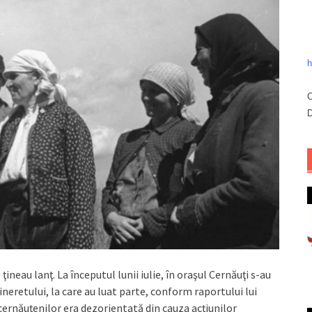
h
C
D
ţineau lanţ. La începutul lunii iulie, în oraşul Cernăuţi s-au
ineretului, la care au luat parte, conform raportului lui
cernăuţenilor era dezorientată din cauza acţiunilor