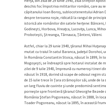
Herţa, din ziua de 29 iunie 1940, ziua Sfinţilor Apo
deschis foc împotriva militarilor români, care au ieş
căpitanului Ioan Boroş, sublocotenentului Adrian 
despre teroarea roşie, ridicată la rangul de princip
istorică ale românilor din satele herţene: Bănceni,
Godineşti, Horbova, Hreaţca, Lucoviţa, Lunca, Mihor
Proboteşti, Ştreanga, Târnauca, Ţânteni, Văleni.
Astfel, chiar la 29 iunie 1940, ţăranul Mihai Huţanaşu d
mutat cu traiul în satul Baranca, judeţul Dorohoi, 
în România Constantin Stoica, născut în 1899, în loc
Mogoşeşti, se îndreaptă spre hotarul instalat de mân
zilei de 9 iulie 1940, împreună cu numeroşi tineri 
născut în 1918, dorind să scape de odiosul regim st
de 15 iulie trece în Ţara strămoşilor săi, unde de la 
un larg fluviu de cuvinte şi unde predomină sentime
porneşte spre frontieră ţăranul Gheorghe Bezede din
România Ştefan Pogoreanu, născut în 1888, în localit
Toader Pogoreanu, născut la 1895, în această frumo