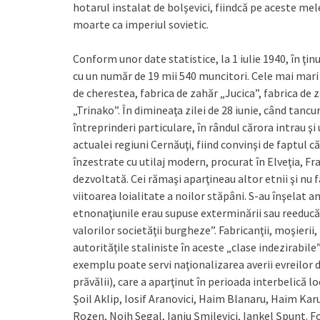
hotarul instalat de bolşevici, fiindcă pe aceste me
moarte ca imperiul sovietic.
Conform unor date statistice, la 1 iulie 1940, în ţin
cu un număr de 19 mii 540 muncitori. Cele mai mari î
de cherestea, fabrica de zahăr „Jucica”, fabrica de za
„Trinako”. În dimineaţa zilei de 28 iunie, când tancur
întreprinderi particulare, în rândul cărora intrau şi
actualei regiuni Cernăuţi, fiind convinşi de faptul că 
înzestrate cu utilaj modern, procurat în Elveţia, Fr
dezvoltată. Cei rămaşi aparţineau altor etnii şi nu 
viitoarea loialitate a noilor stăpâni. S-au înşelat am
etnonaţiunile erau supuse exterminării sau reeducăr
valorilor societăţii burgheze”. Fabricanţii, moşierii,
autorităţile staliniste în aceste „clase indezirabile”
exemplu poate servi naţionalizarea averii evreilor d
prăvălii), care a aparţinut în perioada interbelică l
Şoil Aklip, Iosif Aranovici, Haim Blanaru, Haim K
Rozen, Noih Segal, Ianju Şmilevici, Iankel Şpunt. Foş