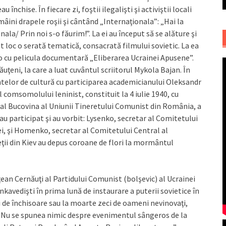
închise. În fiecare zi, foştii ilegalişti şi activiştii locali
mâini drapele roşii şi cântând „Internaţionala”: „Hai la
la/ Prin noi s-o făurim!”. La ei au început să se alăture şi
vut loc o serată tematică, consacrată filmului sovietic. La ea
o cu pelicula documentară „Eliberarea Ucrainei Apusene”.
ăuţeni, la care a luat cuvântul scriitorul Mykola Bajan. În
ntelor de cultură cu participarea academicianului Oleksandr
l comsomolului leninist, constituit la 4 iulie 1940, cu
gal Bucovina al Uniunii Tineretului Comunist din România, a
u participat şi au vorbit: Lysenko, secretar al Comitetului
ei, şi Homenko, secretar al Comitetului Central al
eţii din Kiev au depus coroane de flori la mormântul
ţean Cernăuţi al Partidului Comunist (bolşevic) al Ucrainei
kavedişti în prima lună de instaurare a puterii sovietice în
ei de închisoare sau la moarte zeci de oameni nevinovaţi,
t. Nu se spunea nimic despre evenimentul sângeros de la