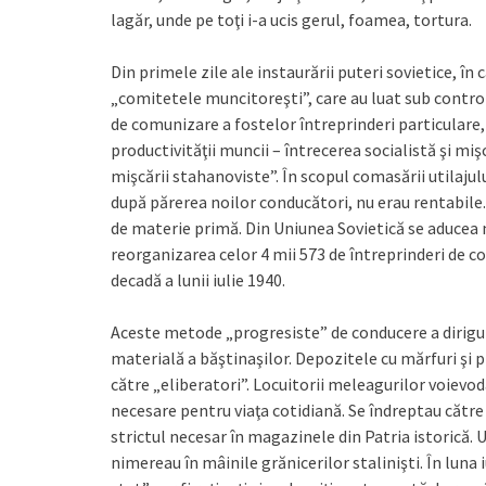
lagăr, unde pe toţi i-a ucis gerul, foamea, tortura.
Din primele zile ale instaurării puteri sovietice, în
„comitetele muncitoreşti”, care au luat sub control
de comunizare a fostelor întreprinderi particulare, 
productivităţii muncii – întrecerea socialistă şi mi
mişcării stahanoviste”. În scopul comasării utilajul
după părerea noilor conducători, nu erau rentabile. 
de materie primă. Din Uniunea Sovietică se aducea
reorganizarea celor 4 mii 573 de întreprinderi de c
decadă a lunii iulie 1940.
Aceste metode „progresiste” de conducere a diriguit
materială a băştinaşilor. Depozitele cu mărfuri şi p
către „eliberatori”. Locuitorii meleagurilor voievo
necesare pentru viaţa cotidiană. Se îndreptau către 
strictul necesar în magazinele din Patria istorică. U
nimereau în mâinile grănicerilor stalinişti. În luna 