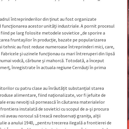
 cadrul întreprinderilor din ţinut au fost organizate
 funcţionarea acestor unităţi industriale. A pornit procesul
fiind pe larg folosite metodele sovietice „de sporire a
şcarea fruntaşilor în producţie, bazate pe popularizarea
ui tehnic au fost reduse numeroase întreprinderi mici, care,
Fabricele şi uzinele funcţionau cu mari întreruperi din lipsă
 numai vodcă, cărbune şi mahorcă. Totodată, a început
omerţ, înregistrate în actuala regiune Cernăuţi în prima
orilor cu patru clase au înrăutăţit substanţial starea
roduse alimentare, fiind naţionalizate, vor fi jefuite de
dale erau nevoiţi să pornească în căutarea materialelor
frontiera instalată de sovietici cu scopul de a-şi procura
nii aveau norocul să treacă neobservaţi graniţa, alţii
iulie a anului 1940, „pentru trecerea ilegală a frontierei de