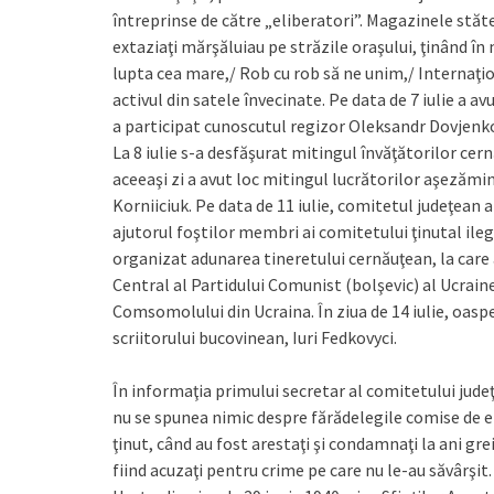
întreprinse de către „eliberatori”. Magazinele stăteau 
extaziaţi mărşăluiau pe străzile oraşului, ţinând în 
lupta cea mare,/ Rob cu rob să ne unim,/ Internaţiona
activul din satele învecinate. Pe data de 7 iulie a a
a participat cunoscutul regizor Oleksandr Dovjenk
La 8 iulie s-a desfăşurat mitingul învăţătorilor cern
aceeaşi zi a avut loc mitingul lucrătorilor aşezămi
Korniiciuk. Pe data de 11 iulie, comitetul judeţean a
ajutorul foştilor membri ai comitetului ţinutal ile
organizat adunarea tineretului cernăuţean, la care a
Central al Partidului Comunist (bolşevic) al Ucrain
Comsomolului din Ucraina. În ziua de 14 iulie, oasp
scriitorului bucovinean, Iuri Fedkovyci.
În informaţia primului secretar al comitetului jude
nu se spunea nimic despre fărădelegile comise de en
ţinut, când au fost arestaţi şi condamnaţi la ani gr
fiind acuzaţi pentru crime pe care nu le-au săvârşi