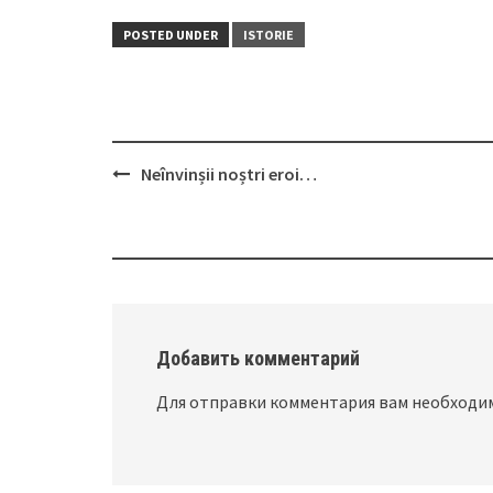
POSTED UNDER
ISTORIE
Neînvinșii noștri eroi…
Post
navigation
Добавить комментарий
Для отправки комментария вам необход