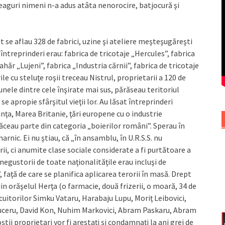
leaguri nimeni n-a adus atâta nenorocire, batjocură şi
ut se aflau 328 de fabrici, uzine şi ateliere meşteşugăreşti
ntreprinderi erau: fabrica de tricotaje „Hercules”, fabrica
hăr „Lujeni”, fabrica „Industria cărnii”, fabrica de tricotaje
ile cu steluţe roşii treceau Nistrul, proprietarii a 120 de
 unele dintre cele înşirate mai sus, părăseau teritoriul
se apropie sfârşitul vieţii lor. Au lăsat întreprinderi
anţa, Marea Britanie, ţări europene cu o industrie
făceau parte din categoria „boierilor români”. Sperau în
arnic. Ei nu ştiau, că „în ansamblu, în U.R.S.S. nu
ii, ci anumite clase sociale considerate a fi purtătoare a
 negustorii de toate naţionalităţile erau incluşi de
, faţă de care se planifica aplicarea terorii în masă. Drept
in orăşelul Herţa (o farmacie, două frizerii, o moară, 34 de
ocuitorilor Simku Vataru, Harabaju Lupu, Moriţ Leibovici,
aruceru, David Kon, Nuhim Markovici, Abram Paskaru, Abram
tii proprietari vor fi arestaţi şi condamnaţi la ani grei de