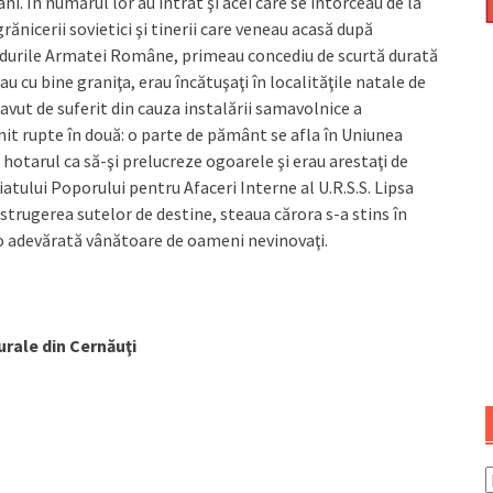
âni. În numărul lor au intrat şi acei care se întorceau de la
ănicerii sovietici şi tinerii care veneau acasă după
 rândurile Armatei Române, primeau concediu de scurtă durată
eau cu bine graniţa, erau încătuşaţi în localităţile natale de
u avut de suferit din cauza instalării samavolnice a
nit rupte în două: o parte de pământ se afla în Uniunea
 hotarul ca să-şi prelucreze ogoarele şi erau arestaţi de
atului Poporului pentru Afaceri Interne al U.R.S.S. Lipsa
istrugerea sutelor de destine, steaua cărora s-a stins în
-o adevărată vânătoare de oameni nevinovaţi.
urale din Cernăuţi