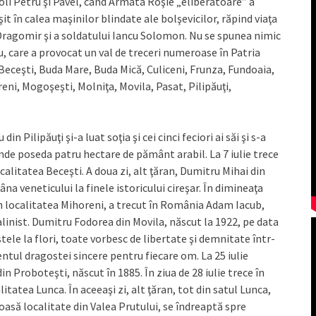
stoli Petru şi Pavel, când Armata Roşie „eliberatoare” a
it în calea maşinilor blindate ale bolşevicilor, răpind viaţa
Dragomir şi a soldatului Iancu Solomon. Nu se spunea nimic
iu, care a provocat un val de treceri numeroase în Patria
 Beceşti, Buda Mare, Buda Mică, Culiceni, Frunza, Fundoaia,
eni, Mogoşeşti, Molniţa, Movila, Pasat, Pilipăuţi,
in Pilipăuţi şi-a luat soţia şi cei cinci feciori ai săi şi s-a
unde poseda patru hectare de pământ arabil. La 7 iulie trece
alitatea Beceşti. A doua zi, alt ţăran, Dumitru Mihai din
a veneticului la finele istoricului cireşar. În dimineaţa
din localitatea Mihoreni, a trecut în România Adam Iacub,
alinist. Dumitru Fodorea din Movila, născut la 1922, pe data
stele la flori, toate vorbesc de libertate şi demnitate într-
ntul dragostei sincere pentru fiecare om. La 25 iulie
 Proboteşti, născut în 1885. În ziua de 28 iulie trece în
atea Lunca. În aceeaşi zi, alt ţăran, tot din satul Lunca,
asă localitate din Valea Prutului, se îndreaptă spre