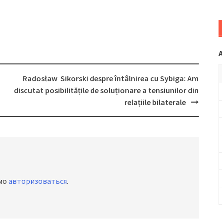
Radosław Sikorski despre întâlnirea cu Sybiga: Am
discutat posibilitățile de soluționare a tensiunilor din
relațiile bilaterale
имо
авторизоваться
.