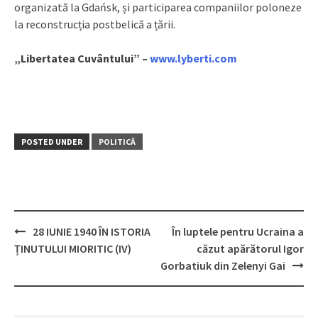
organizată la Gdańsk, și participarea companiilor poloneze
la reconstrucția postbelică a țării.
„Libertatea Cuvântului” –
www.lyberti.com
POSTED UNDER
POLITICĂ
28 IUNIE 1940 ÎN ISTORIA
În luptele pentru Ucraina a
Post
ȚINUTULUI MIORITIC (IV)
căzut apărătorul Igor
navigation
Gorbatiuk din Zelenyi Gai