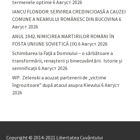
termenele optime
6 Август 2026
IANCU FLONDOR: SERVIREA CREDINCIOASĂ A CAUZEI
COMUNE A NEAMULUI ROMÂNESC DIN BUCOVINA
6
Август 2026
ANUL 1942. NIMICIREA MARTIRILOR ROMÂNI ÎN
FOSTA UNIUNE SOVIETICĂ (IX)
6 Август 2026
Schimbarea la Față a Domnului – o sărbătoare a
transformării, renașterii și binecuvântării. Istorie și
semnificații
6 Август 2026
WP: Zelenski a acuzat partenerii de „victime
îngrozitoare” după atacul asupra Kievului
6 Август
2026
Copyright © 2014-2021 Libertatea Cuvântului