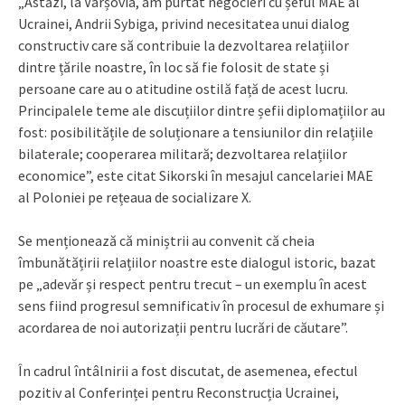
„Astăzi, la Varșovia, am purtat negocieri cu șeful MAE al
Ucrainei, Andrii Sybiga, privind necesitatea unui dialog
constructiv care să contribuie la dezvoltarea relațiilor
dintre țările noastre, în loc să fie folosit de state și
persoane care au o atitudine ostilă față de acest lucru.
Principalele teme ale discuțiilor dintre șefii diplomațiilor au
fost: posibilitățile de soluționare a tensiunilor din relațiile
bilaterale; cooperarea militară; dezvoltarea relațiilor
economice”, este citat Sikorski în mesajul cancelariei MAE
al Poloniei pe rețeaua de socializare X.
Se menționează că miniștrii au convenit că cheia
îmbunătățirii relațiilor noastre este dialogul istoric, bazat
pe „adevăr și respect pentru trecut – un exemplu în acest
sens fiind progresul semnificativ în procesul de exhumare și
acordarea de noi autorizații pentru lucrări de căutare”.
În cadrul întâlnirii a fost discutat, de asemenea, efectul
pozitiv al Conferinței pentru Reconstrucția Ucrainei,