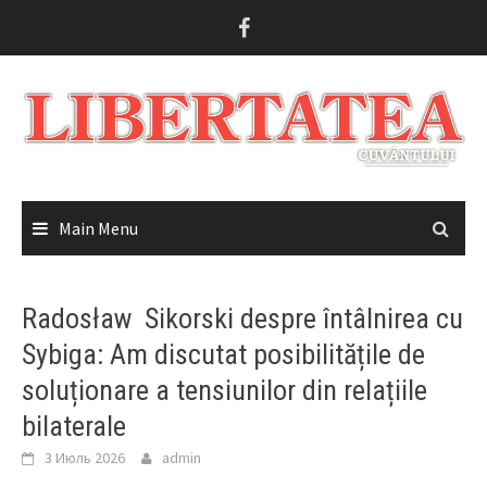
Skip
to
content
Main Menu
Radosław Sikorski despre întâlnirea cu
Sybiga: Am discutat posibilitățile de
soluționare a tensiunilor din relațiile
bilaterale
3 Июль 2026
admin