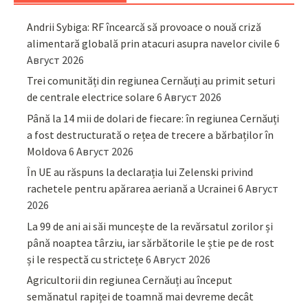
Andrii Sybiga: RF încearcă să provoace o nouă criză
alimentară globală prin atacuri asupra navelor civile
6
Август 2026
Trei comunități din regiunea Cernăuți au primit seturi
de centrale electrice solare
6 Август 2026
Până la 14 mii de dolari de fiecare: în regiunea Cernăuți
a fost destructurată o rețea de trecere a bărbaților în
Moldova
6 Август 2026
În UE au răspuns la declarația lui Zelenski privind
rachetele pentru apărarea aeriană a Ucrainei
6 Август
2026
La 99 de ani ai săi muncește de la revărsatul zorilor și
până noaptea târziu, iar sărbătorile le știe pe de rost
și le respectă cu strictețe
6 Август 2026
Agricultorii din regiunea Cernăuți au început
semănatul rapiței de toamnă mai devreme decât