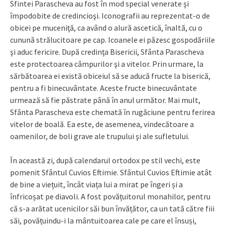
Sfintei Parascheva au fost în mod special venerate şi
împodobite de credincioşi. Iconografii au reprezentat-o de
obicei pe muceniţă, ca având o alură ascetică, înaltă, cu o
cunună strălucitoare pe cap. Icoanele ei păzesc gospodăriile
şi aduc fericire. După credinţa Bisericii, Sfânta Parascheva
este protectoarea câmpurilor şi a vitelor. Prin urmare, la
sărbătoarea ei există obiceiul să se aducă fructe la biserică,
pentru a fi binecuvântate. Aceste fructe binecuvântate
urmează să fie păstrate până în anul următor. Mai mult,
Sfânta Parascheva este chemată în rugăciune pentru ferirea
vitelor de boală. Ea este, de asemenea, vindecătoare a
oamenilor, de boli grave ale trupului şi ale sufletului.
În această zi, după calendarul ortodox pe stil vechi, este
pomenit Sfântul Cuvios Eftimie. Sfântul Cuvios Eftimie atât
de bine a viețuit, încât viața lui a mirat pe îngeri și a
înfricoșat pe diavoli. A fost povățuitorul monahilor, pentru
că s-a arătat ucenicilor săi bun învățător, ca un tată către fiii
săi, povățuindu-i la mântuitoarea cale pe care el însuși,