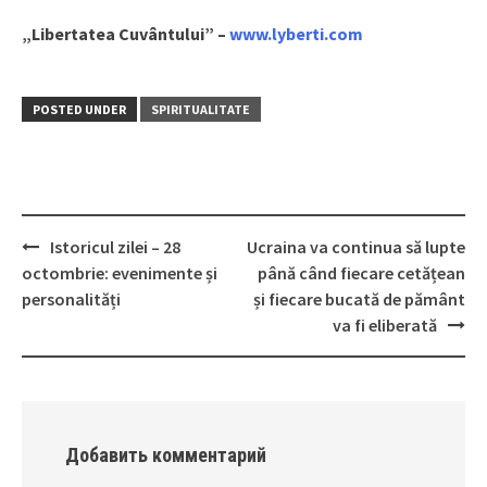
„Libertatea Cuvântului” –
www.lyberti.com
POSTED UNDER
SPIRITUALITATE
Istoricul zilei – 28
Ucraina va continua să lupte
Post
octombrie: evenimente și
până când fiecare cetățean
navigation
personalități
și fiecare bucată de pământ
va fi eliberată
Добавить комментарий