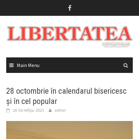
Skip
to
content
Main Menu
28 octombrie în calendarul bisericesc
și în cel popular
28 Октябрь 2023
admin