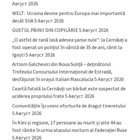
Август 2026
WELT: Ucraina devine pentru Europa mai importantă
decât SUA
5 Август 2026
GUSTUL PÂINII DIN COPILĂRIE
5 Август 2026
„O astfel de rană lasă adesea șanse nule”: la Cernăuți a
fost operat un polițist în vârstă de 35 de ani, rănit la
Igești
5 Август 2026
Artiom Galchevici din Noua Suliță – deținătorul
Trofeului Concursului Internațional de Estradă,
desfășurat în orașul italian Mascalucia
5 Август 2026
Ceartă fatală la Cernăuți: un bărbat este suspectat de
uciderea propriului frate
5 Август 2026
Comunitățile își unesc eforturile de dragul tineretului
5 Август 2026
În Kiev și regiune, 17 persoane au murit și alte 44 au
fost rănite în urma atacului nocturn al Federației Ruse
5 Август 2026