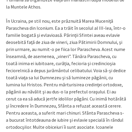
la Muntele Athos.
În Ucraina, pe stil nou, este prăznuită Marea Muceniţă
Parascheva din Iconium. Ea a trăit în secolul al III-lea, într-o
familie bogată şi evlavioasă. Părinţii Sfintei aveau evlavie
deosebită faţă de ziua de vineri, ziua Pătimirii Domnului, şi
prin urmare, au numit-o pe fiica lor Parascheva. Acest nume
înseamnă, de asemenea, „vineri”. Tânăra Parascheva, cu
toată inima ei iubitoare, curăţia, fecioria şi credincioşia
feciorelnică a depus jurământul celibatului. Voia să-şi dedice
toată viaţa sa lui Dumnezeu şi să lumineze păgânii, cu
lumina lui Hristos. Pentru mărturisirea credinţei ortodoxe,
păgânii au năvălit şi au dus-o la prefectul oraşului. Ei au
cerut ca ea să aducă jertfe idolilor păgâni. Cu inimă hotărâtă
şi încredere în Dumnezeu, Sfânta a refuzat această cerere.
Pentru aceasta, a suferit mari chinuri. Sfânta Parascheva s-
a bucurat întotdeauna de iubire şi evlavie specială în rândul
ortodocşilor. Multe obiceiuri îi sunt asociate. Icoanele