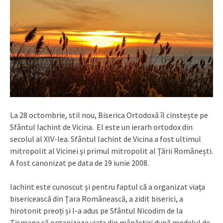
La 28 octombrie, stil nou, Biserica Ortodoxă îl cinstește pe
Sfântul Iachint de Vicina. El este un ierarh ortodox din
secolul al XIV-lea. Sfântul Iachint de Vicina a fost ultimul
mitropolit al Vicinei şi primul mitropolit al Ţării Românești.
A fost canonizat pe data de 19 iunie 2008.
Iachint este cunoscut și pentru faptul că a organizat viața
bisericească din Țara Românească, a zidit biserici, a
hirotonit preoți și l-a adus pe Sfântul Nicodim de la
Tismana să organizeze viața din mânăstiri după modelul de