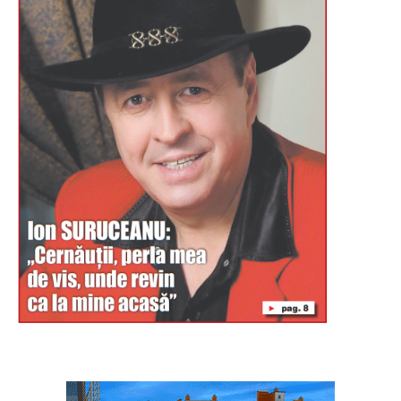
Буковина