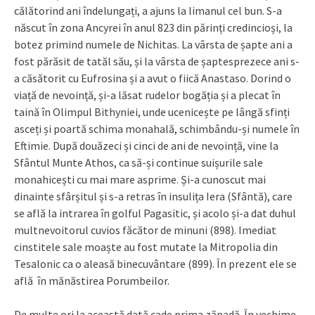
călătorind ani îndelungați, a ajuns la limanul cel bun. S-a
născut în zona Ancyrei în anul 823 din părinți credincioși, la
botez primind numele de Nichitas. La vârsta de șapte ani a
fost părăsit de tatăl său, și la vârsta de șaptesprezece ani s-
a căsătorit cu Eufrosina și a avut o fiică Anastaso. Dorind o
viață de nevoință, și-a lăsat rudelor bogăția și a plecat în
taină în Olimpul Bithyniei, unde ucenicește pe lângă sfinți
asceți și poartă schima monahală, schimbându-și numele în
Eftimie. După douăzeci și cinci de ani de nevoință, vine la
Sfântul Munte Athos, ca să-și continue suișurile sale
monahicești cu mai mare asprime. Și-a cunoscut mai
dinainte sfârșitul și s-a retras în insulița Iera (Sfântă), care
se află la intrarea în golful Pagasitic, și acolo și-a dat duhul
multnevoitorul cuvios făcător de minuni (898). Imediat
cinstitele sale moaște au fost mutate la Mitropolia din
Tesalonic ca o aleasă binecuvântare (899). În prezent ele se
află în mănăstirea Porumbeilor.
De multe ori la această dată cade prima zăpadă. În vechime,