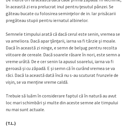
în această zi era prelucrat inul pentru ţesutul pânzei. Se
găteau bucate cu folosirea seminţelor de in. Iar prisăcarii
pregăteau stupii pentru iernatul albinelor.
Semnele timpului arată că dacă cerul este senin, vremea se
va ameliora. Dacă apar ţânţarii, iarna va fi târzie şi moale.
Dacă în această zi ninge, e semn de belşug pentru recolta
viitoare de cereale. Dacă soarele răsare în nori, este semn a
vreme urâtă. De e cer senin la apusul soarelui, iarna va fi
geroasă și cu zăpadă. E și semn că în curând vremea se va
răci. Dacă la această dată încă nu s-au scuturat frunzele de
vișin, se va menține vreme caldă.
Trebuie să luăm în considerare faptul că în natură au avut
loc mari schimbări și multe din aceste semne ale timpului
nu mai sunt actuale.
(T.L.)